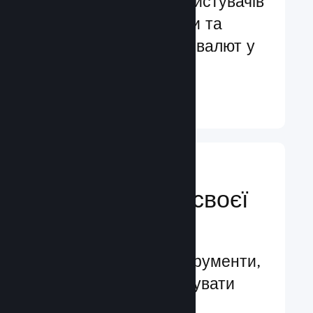
Обслуговування користувачів
більш ніж 29 мовами та
підтримка понад 35 валют у
всьому світі
Докладніше ↓
Керуйте
просуванням своєї
гри
Провідні бізнес-інструменти,
які допомагають керувати
вашою грою