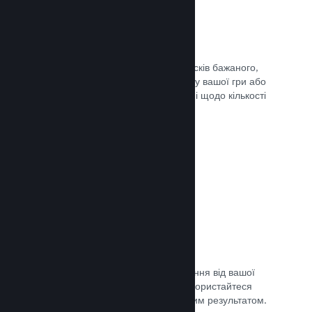
Списки бажаного
Гравці, які додадуть вашу гру до списків бажаного,
отримають сповіщення в разі випуску вашої гри або
додання знижки, а ви отримаєте дані щодо кількості
зацікавлених гравців.
Документація →
Дочасний доступ Steam
Дозвольте спільноті отримати враження від вашої
гри, допоки вона ще в розробці — скористайтеся
відгуками для порівняння з очікуваним результатом.