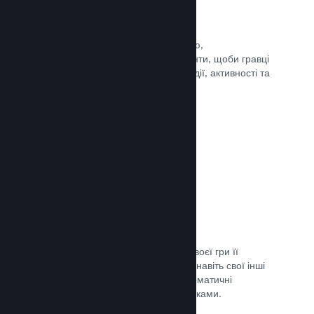
Події та оголошення
Будьте на зв’язку зі своєю спільнотою,
використовуючи вбудовані інструменти, щоби гравці
завжди знали про ваші найновіші події, активності та
функції.
Документація →
Комплекти ігор
Створюйте комплекти: додайте до своєї гри її
завантажуваний вміст, саундтрек чи навіть свої інші
ігри. Ви також можете створювати тематичні
комплекти разом з іншими розробниками.