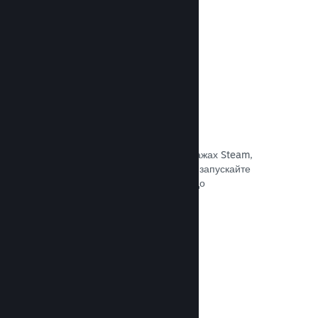
Документація →
Знижки та розпродажі
Беріть участь у регулярних розпродажах Steam,
доступних для всіх розробників, або запускайте
власні програми знижок відповідно до
маркетингових потреб.
Документація →