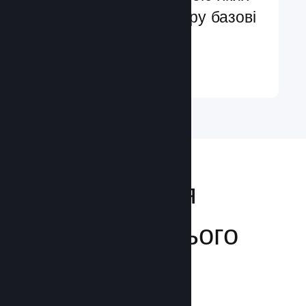
ви легко додасте в гру базові
та поліпшені функції
Докладніше ↓
Відкривайтеся
аудиторії з усього
світу