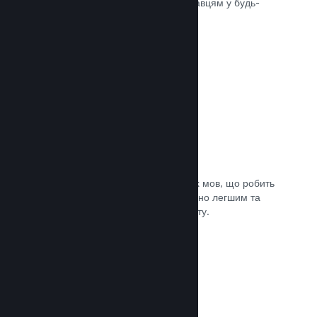
може швидко доставити вашу гру гравцям у будь-
якій частині світу.
Документація →
Підтримувані мови: 29
Клієнт Steam підтримує 29 ключових мов, що робить
процес придбання ігор у Steam значно легшим та
приємнішим для гравців із усього світу.
Документація →