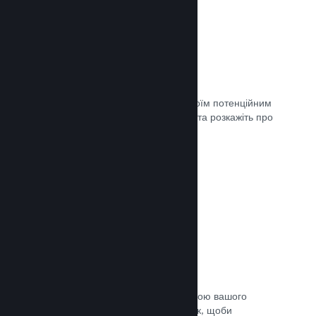
Майбутні сторінки
Щойно ви матимете що показати своїм потенційним
клієнтам, створіть сторінку крамниці та розкажіть про
свою гру світу.
Документація →
Автоматичний процес збірки
Зробіть Steam автоматичною частиною вашого
звичайного процесу підготовки збірок, щоби