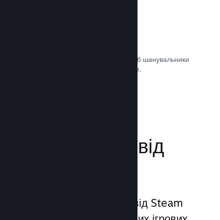
Саундтреки ігор
Продавайте саундтрек своєї гри, щоб шанувальники
могли насолоджуватися ним будь-де.
Документація →
Поліпшіть досвід
гравців
Унікальний набір послуг від Steam
виходить за межі звичайних ігрових