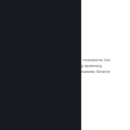
Документація →
Обрані трансляції
Заохочуйте шанувальників своєї гри, показуючи їхні
трансляції безпосередньо на сторінці крамниці,
щоби потенційні гравці та спільнота наживо бачили
ігролад.
Документація →