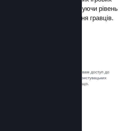
лаунчерів для ПК, збільшуючи рівень
заохочення та задоволення гравців.
Оверлей Steam
Внутрішньоігровий інтерфейс надає вам доступ до
багатьох можливостей спільноти: користувацьких
посібників, чату Steam, досягнень тощо.
Документація →