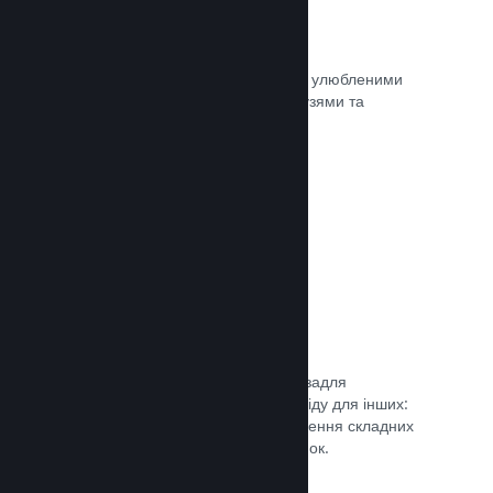
Миттєві знімки екрана
Гравці легко можуть ділитися своїми улюбленими
моментами з вашої гри зі своїми друзями та
найширшою спільнотою Steam.
Документація →
Посібники від спільноти
Фани можуть публікувати посібники задля
поглиблення та вдосконалення досвіду для інших:
висвітлення цікавих моментів, пояснення складних
економік або розв’язання головоломок.
Документація →