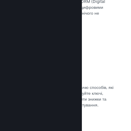
скористатися інструментами Steam DRM (Digital
Rights Management — «Управління цифровими
правами»), додати свою систему чи нічого не
використовувати. Вибір за вами.
Документація →
Ключі Steam
Надавайте доступ до своєї гри безліччю способів, які
ви тільки можете уявити. Використовуйте ключі,
щоби продавати ігри вроздріб, вводити знижки та
пропонувати комплекти, або для тестування.
Документація →