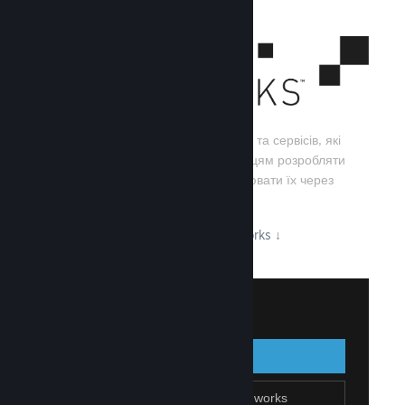
Steamworks — це набір інструментів та сервісів, які
допомагають розробникам та видавцям розробляти
свої ігри, а також ефективно поширювати їх через
Steam.
Дізнайтеся про можливості Steamworks
↓
Увійти до Steamworks
Увійти
Назад
Приєднатися до Steamworks