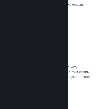
Ігри на Steam рецензуються найважливішими
людьми — тими, хто в них грають.
Документація →
Чат із друзями
Списки друзів і перероблена система чату
залишають гравців у Steam ще довше, тим самим
даючи вам іще один спосіб розповсюдження своїх
ігор потенційним покупцям.
Документація →