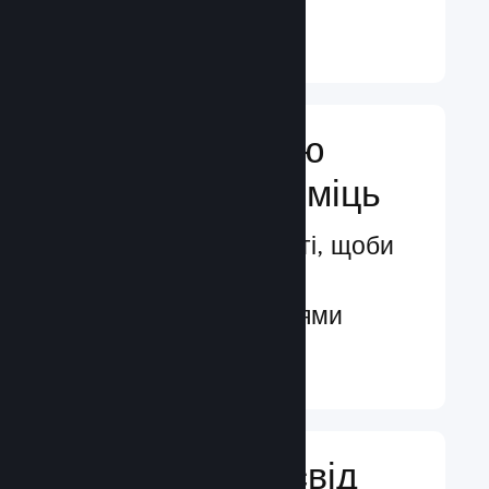
Докладніше ↓
Посильте свою
маркетингову міць
Безмежні можливості, щоби
бути поміченими
потенційними гравцями
Докладніше ↓
Поліпшіть досвід