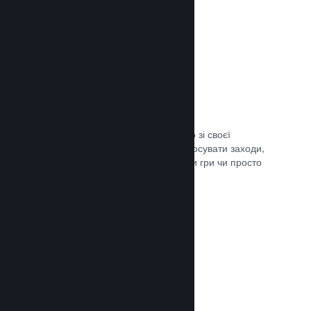
Трансляції наживо
Транслюйте свою гру наживо просто зі своєї
сторінки в крамниці Steam, щоби просувати заходи,
розповісти подробиці щодо розробки гри чи просто
поспілкуватися зі спільнотою.
Документація →