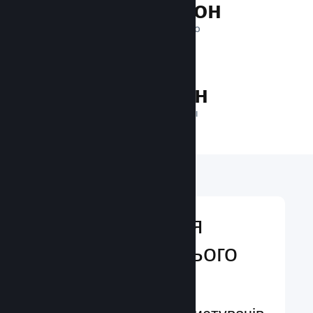
1 трильйон
ПОКАЗІВ ЩОДЕННО
36.0 млн
ГРАВЦІВ У МЕРЕЖІ
Відкривайтеся
аудиторії з усього
світу