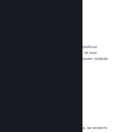
Запобігання шахрайству
Steam автоматично врегульовує шахрайські
придбання, як-от скасування вмісту, чи інші
зловживання, і це вбезпечує вас та ваших гравців.
Документація →
Захист від піратства
Щоби зменшити можливість піратства, ви можете