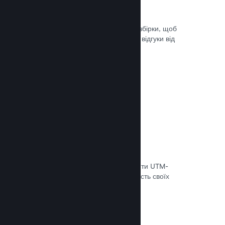
Steam Playtest
Легко керуйте доступом до окремої збірки, щоб
проводити тестування й отримувати відгуки від
гравців на ранніх етапах розробки.
Документація →
Відстеження конверсій
Використовуйте вбудовані інструменти UTM-
аналітики, щоб оцінювати ефективність своїх
маркетингових кампаній.
Документація →