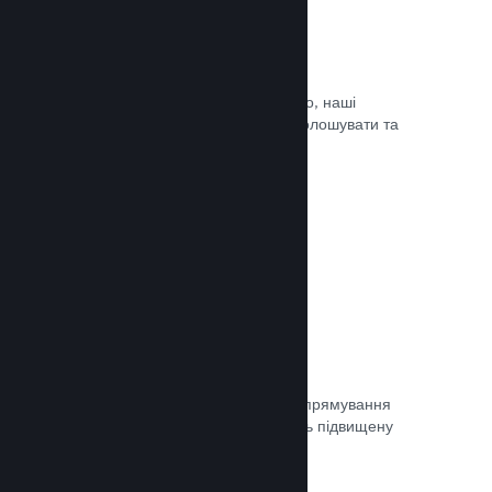
Оновлюйте коли завгодно
Випускайте оновлення коли завгодно, наші
інструменти дозволять вам легко оголошувати та
доносити оновлення до гравців.
Документація →
Швидка мережа
Використовуйте мережу Valve для спрямування
мережевого трафіку, що забезпечить підвищену
стабільність, швидкість і стійкість.
Документація →