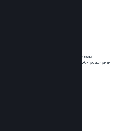
Зв’язок із кураторами
Пропонуйте свою гру відповідним ігровим
авторитетам та кураторам Steam, щоби розширити
аудиторію потенційних покупців.
Документація →
Рецензії