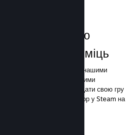
Посильте свою
маркетингову міць
Ви можете скористатися нашими
унікальними маркетинговими
можливостями, щоби додати свою гру
до 1 трильйона показів ігор у Steam на
день.