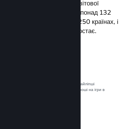
Steam надає доступ до світової
спільноти гравців — а це понад 132
мільйони користувачів у 250 країнах, і
їхня кількість постійно зростає.
80+ способів оплати
Ми дослідили та легко інтегрували найліпші
способи, якими гравці витрачають гроші на ігри в
різних країнах світу.
Документація →