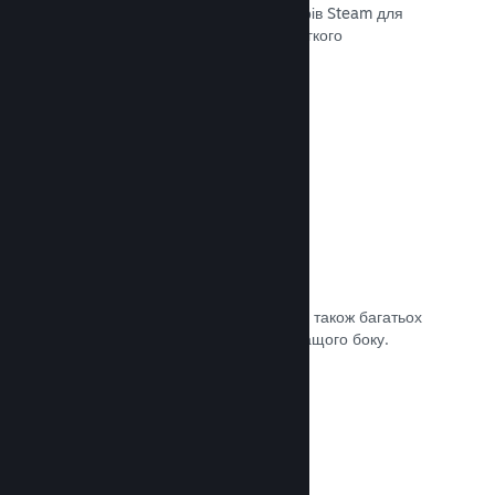
передавати останні збірки до серверів Steam для
внутрішнього бета-тестування чи легкого
загальнодоступного випуску.
Документація →
Власна сторінка крамниці Steam
За допомогою зображень та відео, а також багатьох
налаштувань покажіть свою гру з кращого боку.
Документація →