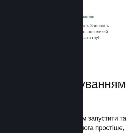
Проста реєстрація та розповсюдження
Надсилання гри до Steam дуже просте. Заповніть
кілька цифрових документів, заплатіть невеликий
внесок і все — ви можете завантажувати гру!
Документація →
Керуйте просуванням
своєї гри
Steamworks дозволяє вам запустити та
керувати процесами якомога простіше,