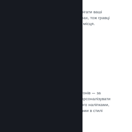
Хмарні збереження
Steam Cloud може автоматично зберігати ваші
файли збереження на наших серверах, тож гравці
можуть продовжити гру з будь-якого місця.
Документація →
Персоналізація профілю
Створіть предмети для крамниці жетонів — за
їхньою допомогою гравці зможуть персоналізувати
свій профіль Steam, прикрасивши його наліпками,
аватарами, тлом й іншими предметами в стилі
вашої гри.
Документація →