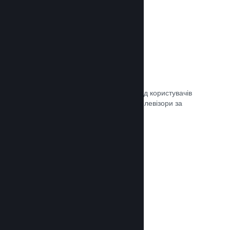
Remote Play
Автоматично розширте ігровий досвід користувачів
Steam на телефони, планшети чи телевізори за
допомогою Steam Remote Play.
Документація →
Remote Play Together