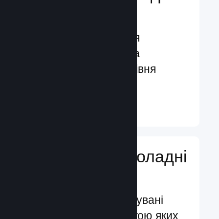
гравців
Функції, створені для
залучення гравців та
посилення їхнього рівня
задоволення
Докладніше ↓
Додавайте ігроладні
функції
Перевірені й випробувані
системи, за допомогою яких