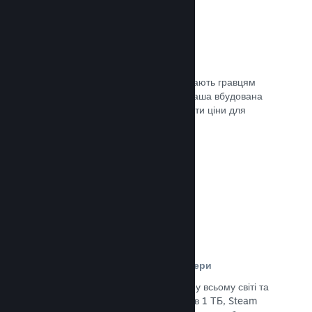
Ціни у 35+ валютах
Місцеві регіональні валюти допомагають гравцям
простіше здійснювати придбання. Наша вбудована
підтримка допоможе вам налаштувати ціни для
кожного регіону.
Документація →
Мережа розповсюдження та сервери
Із понад 400 розподілених серверів у всьому світі та
основним оптоволоконним зв’язком в 1 ТБ, Steam