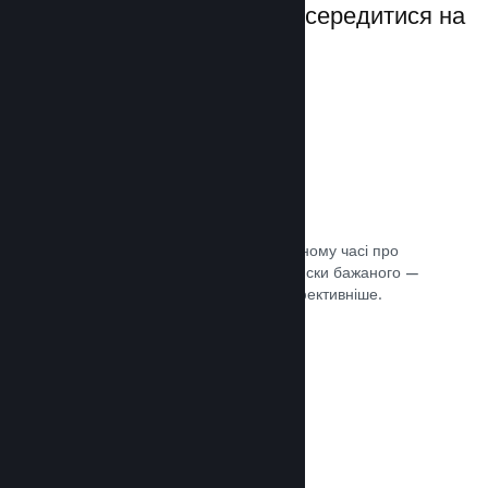
даючи вам можливість зосередитися на
своїй грі.
Дані розпродажів наживо
Розділені за регіонами звіти в реальному часі про
ваші продажі, кількість гравців та списки бажаного —
усе це допоможе вам працювати ефективніше.
Документація →