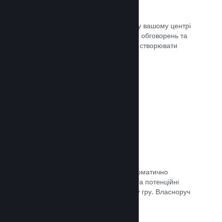
Центр спільноти
Шанувальники можуть спілкуватися у вашому центрі
спільноти — вбудованому місцю для обговорень та
новин. Окрім того, вони можуть самі створювати
вміст для поліпшення вашої гри.
Документація →
Форуми
У вашому центрі спільноти було автоматично
створено форум, де шанувальники та потенційні
покупці можуть поговорити про вашу гру. Власноруч
нічого створювати непотрібно.
Документація →