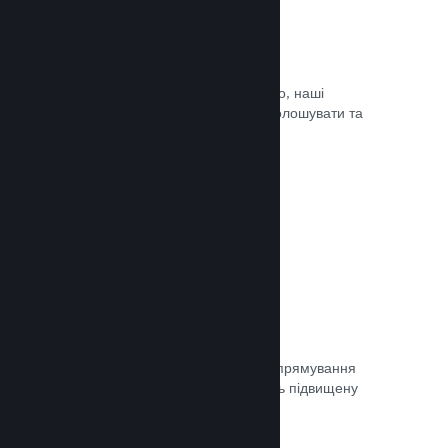
Оновлюйте коли завгодно
Випускайте оновлення коли завгодно, наші
інструменти дозволять вам легко оголошувати та
доносити оновлення до гравців.
Документація →
Швидка мережа
Використовуйте мережу Valve для спрямування
мережевого трафіку, що забезпечить підвищену
стабільність, швидкість і стійкість.
Документація →