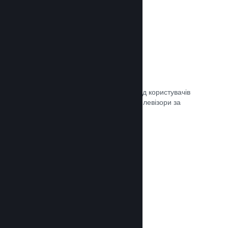
Remote Play
Автоматично розширте ігровий досвід користувачів
Steam на телефони, планшети чи телевізори за
допомогою Steam Remote Play.
Документація →
Remote Play Together