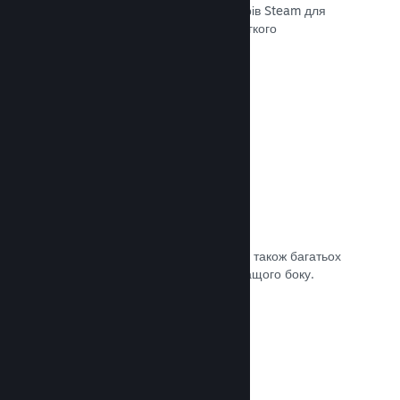
передавати останні збірки до серверів Steam для
внутрішнього бета-тестування чи легкого
загальнодоступного випуску.
Документація →
Власна сторінка крамниці Steam
За допомогою зображень та відео, а також багатьох
налаштувань покажіть свою гру з кращого боку.
Документація →