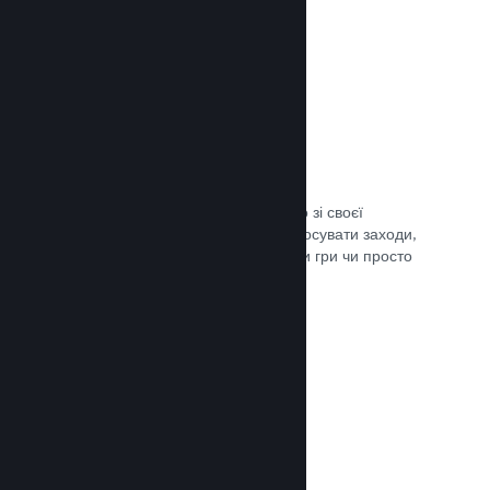
Трансляції наживо
Транслюйте свою гру наживо просто зі своєї
сторінки в крамниці Steam, щоби просувати заходи,
розповісти подробиці щодо розробки гри чи просто
поспілкуватися зі спільнотою.
Документація →