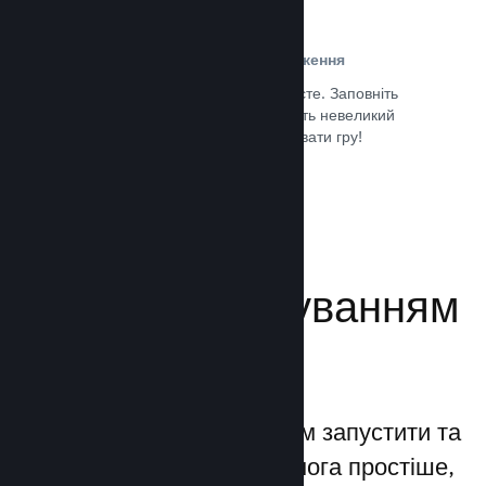
Проста реєстрація та розповсюдження
Надсилання гри до Steam дуже просте. Заповніть
кілька цифрових документів, заплатіть невеликий
внесок і все — ви можете завантажувати гру!
Документація →
Керуйте просуванням
своєї гри
Steamworks дозволяє вам запустити та
керувати процесами якомога простіше,