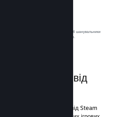
Саундтреки ігор
Продавайте саундтрек своєї гри, щоб шанувальники
могли насолоджуватися ним будь-де.
Документація →
Поліпшіть досвід
гравців
Унікальний набір послуг від Steam
виходить за межі звичайних ігрових