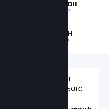
1 трильйон
ПОКАЗІВ ЩОДЕННО
24.6 млн
ГРАВЦІВ У МЕРЕЖІ
Відкривайтеся
аудиторії з усього
світу