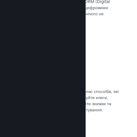
скористатися інструментами Steam DRM (Digital
Rights Management — «Управління цифровими
правами»), додати свою систему чи нічого не
використовувати. Вибір за вами.
Документація →
Ключі Steam
Надавайте доступ до своєї гри безліччю способів, які
ви тільки можете уявити. Використовуйте ключі,
щоби продавати ігри вроздріб, вводити знижки та
пропонувати комплекти, або для тестування.
Документація →