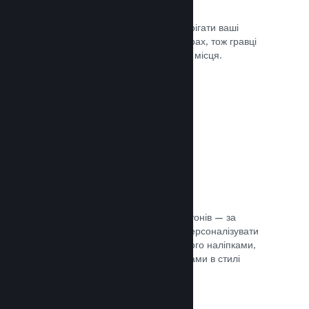
Хмарні збереження
Steam Cloud може автоматично зберігати ваші
файли збереження на наших серверах, тож гравці
можуть продовжити гру з будь-якого місця.
Документація →
Персоналізація профілю
Створіть предмети для крамниці жетонів — за
їхньою допомогою гравці зможуть персоналізувати
свій профіль Steam, прикрасивши його наліпками,
аватарами, тлом й іншими предметами в стилі
вашої гри.
Документація →