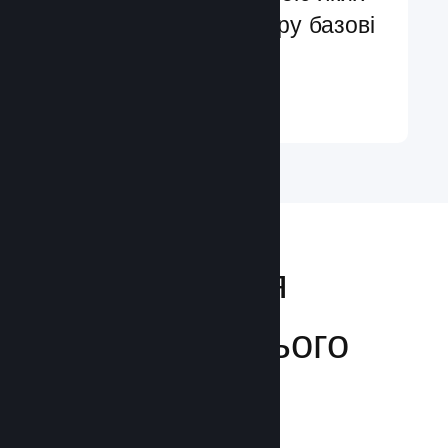
ви легко додасте в гру базові
та поліпшені функції
Докладніше ↓
Відкривайтеся
аудиторії з усього
світу