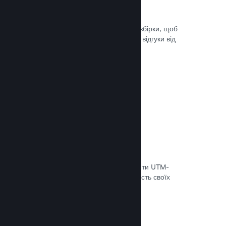
Steam Playtest
Легко керуйте доступом до окремої збірки, щоб
проводити тестування й отримувати відгуки від
гравців на ранніх етапах розробки.
Документація →
Відстеження конверсій
Використовуйте вбудовані інструменти UTM-
аналітики, щоб оцінювати ефективність своїх
маркетингових кампаній.
Документація →