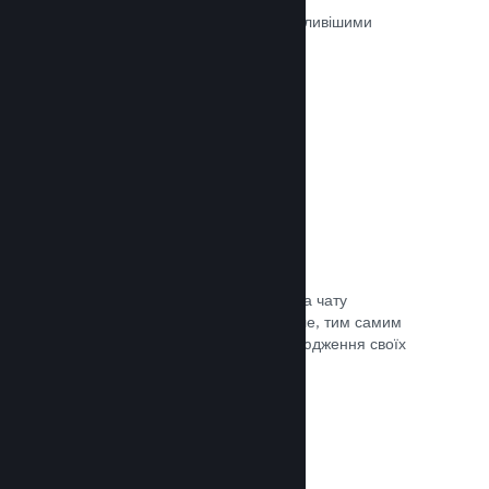
Ігри на Steam рецензуються найважливішими
людьми — тими, хто в них грають.
Документація →
Чат із друзями
Списки друзів і перероблена система чату
залишають гравців у Steam ще довше, тим самим
даючи вам іще один спосіб розповсюдження своїх
ігор потенційним покупцям.
Документація →