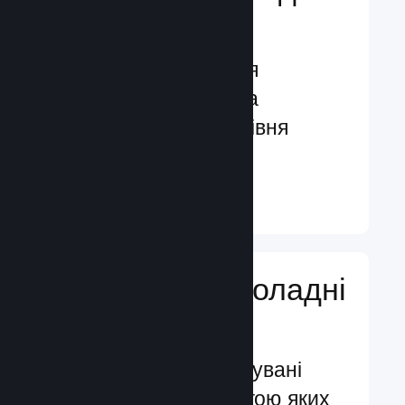
гравців
Функції, створені для
залучення гравців та
посилення їхнього рівня
задоволення
Докладніше ↓
Додавайте ігроладні
функції
Перевірені й випробувані
системи, за допомогою яких