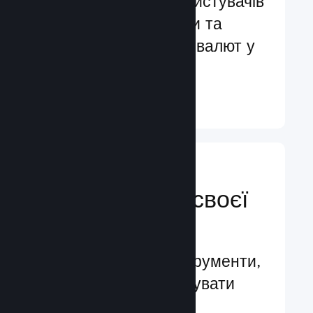
Обслуговування користувачів
більш ніж 29 мовами та
підтримка понад 35 валют у
всьому світі
Докладніше ↓
Керуйте
просуванням своєї
гри
Провідні бізнес-інструменти,
які допомагають керувати
вашою грою