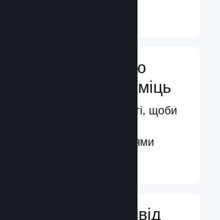
Докладніше ↓
Посильте свою
маркетингову міць
Безмежні можливості, щоби
бути поміченими
потенційними гравцями
Докладніше ↓
Поліпшіть досвід