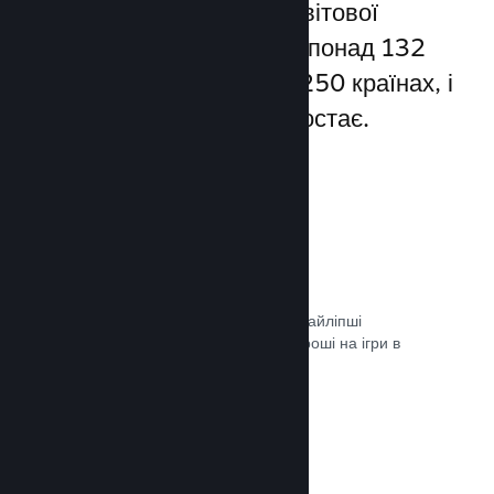
Steam надає доступ до світової
спільноти гравців — а це понад 132
мільйони користувачів у 250 країнах, і
їхня кількість постійно зростає.
80+ способів оплати
Ми дослідили та легко інтегрували найліпші
способи, якими гравці витрачають гроші на ігри в
різних країнах світу.
Документація →