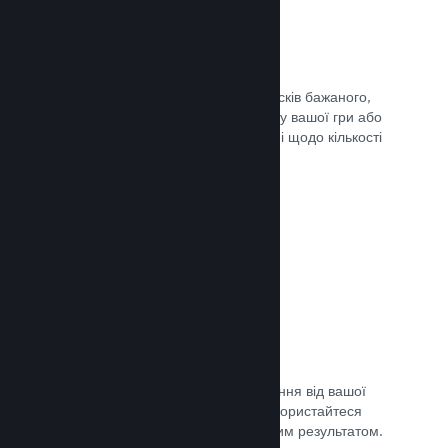
Списки бажаного
Гравці, які додадуть вашу гру до списків бажаного,
отримають сповіщення в разі випуску вашої гри або
додання знижки, а ви отримаєте дані щодо кількості
зацікавлених гравців.
Документація →
Дочасний доступ Steam
Дозвольте спільноті отримати враження від вашої
гри, допоки вона ще в розробці — скористайтеся
відгуками для порівняння з очікуваним результатом.