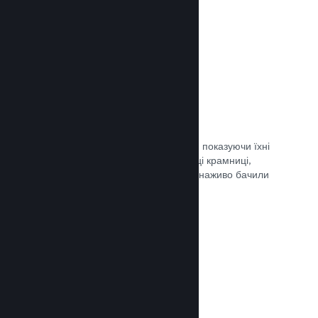
Документація →
Обрані трансляції
Заохочуйте шанувальників своєї гри, показуючи їхні
трансляції безпосередньо на сторінці крамниці,
щоби потенційні гравці та спільнота наживо бачили
ігролад.
Документація →