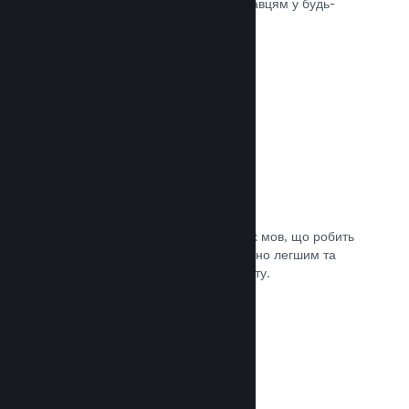
може швидко доставити вашу гру гравцям у будь-
якій частині світу.
Документація →
Підтримувані мови: 29
Клієнт Steam підтримує 29 ключових мов, що робить
процес придбання ігор у Steam значно легшим та
приємнішим для гравців із усього світу.
Документація →