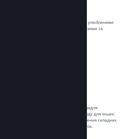
Миттєві знімки екрана
Гравці легко можуть ділитися своїми улюбленими
моментами з вашої гри зі своїми друзями та
найширшою спільнотою Steam.
Документація →
Посібники від спільноти
Фани можуть публікувати посібники задля
поглиблення та вдосконалення досвіду для інших:
висвітлення цікавих моментів, пояснення складних
економік або розв’язання головоломок.
Документація →