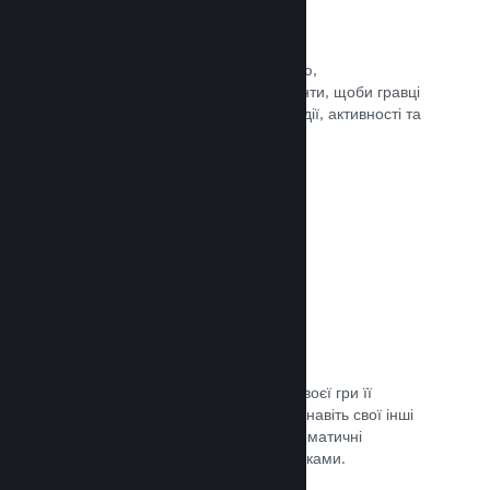
Події та оголошення
Будьте на зв’язку зі своєю спільнотою,
використовуючи вбудовані інструменти, щоби гравці
завжди знали про ваші найновіші події, активності та
функції.
Документація →
Комплекти ігор
Створюйте комплекти: додайте до своєї гри її
завантажуваний вміст, саундтрек чи навіть свої інші
ігри. Ви також можете створювати тематичні
комплекти разом з іншими розробниками.