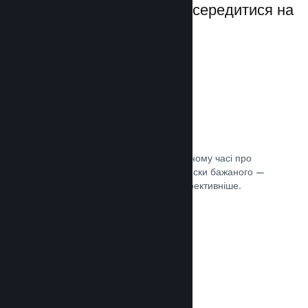
даючи вам можливість зосередитися на
своїй грі.
Дані розпродажів наживо
Розділені за регіонами звіти в реальному часі про
ваші продажі, кількість гравців та списки бажаного —
усе це допоможе вам працювати ефективніше.
Документація →