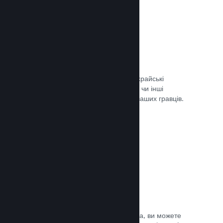
Запобігання шахрайству
Steam автоматично врегульовує шахрайські
придбання, як-от скасування вмісту, чи інші
зловживання, і це вбезпечує вас та ваших гравців.
Документація →
Захист від піратства
Щоби зменшити можливість піратства, ви можете