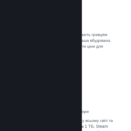
Ціни у 35+ валютах
Місцеві регіональні валюти допомагають гравцям
простіше здійснювати придбання. Наша вбудована
підтримка допоможе вам налаштувати ціни для
кожного регіону.
Документація →
Мережа розповсюдження та сервери
Із понад 400 розподілених серверів у всьому світі та
основним оптоволоконним зв’язком в 1 ТБ, Steam