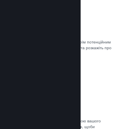
Майбутні сторінки
Щойно ви матимете що показати своїм потенційним
клієнтам, створіть сторінку крамниці та розкажіть про
свою гру світу.
Документація →
Автоматичний процес збірки
Зробіть Steam автоматичною частиною вашого
звичайного процесу підготовки збірок, щоби