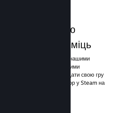
Посильте свою
маркетингову міць
Ви можете скористатися нашими
унікальними маркетинговими
можливостями, щоби додати свою гру
до 1 трильйона показів ігор у Steam на
день.