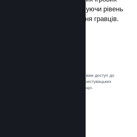
лаунчерів для ПК, збільшуючи рівень
заохочення та задоволення гравців.
Оверлей Steam
Внутрішньоігровий інтерфейс надає вам доступ до
багатьох можливостей спільноти: користувацьких
посібників, чату Steam, досягнень тощо.
Документація →