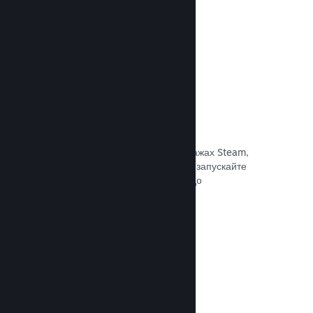
Документація →
Знижки та розпродажі
Беріть участь у регулярних розпродажах Steam,
доступних для всіх розробників, або запускайте
власні програми знижок відповідно до
маркетингових потреб.
Документація →