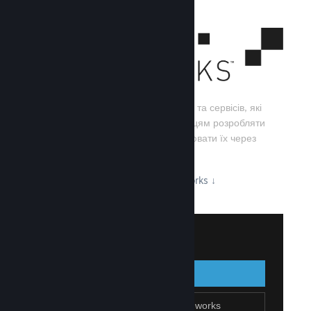
Steamworks — це набір інструментів та сервісів, які
допомагають розробникам та видавцям розробляти
свої ігри, а також ефективно поширювати їх через
Steam.
Дізнайтеся про можливості Steamworks
↓
Увійти до Steamworks
Увійти
Назад
Приєднатися до Steamworks