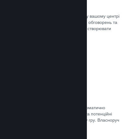
Центр спільноти
Шанувальники можуть спілкуватися у вашому центрі
спільноти — вбудованому місцю для обговорень та
новин. Окрім того, вони можуть самі створювати
вміст для поліпшення вашої гри.
Документація →
Форуми
У вашому центрі спільноти було автоматично
створено форум, де шанувальники та потенційні
покупці можуть поговорити про вашу гру. Власноруч
нічого створювати непотрібно.
Документація →