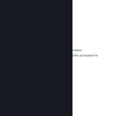
Зв’язок із кураторами
Пропонуйте свою гру відповідним ігровим
авторитетам та кураторам Steam, щоби розширити
аудиторію потенційних покупців.
Документація →
Рецензії