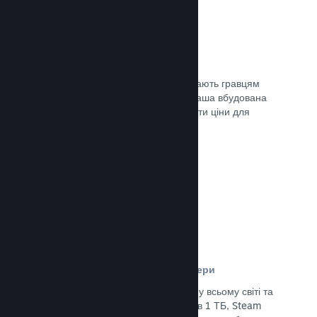
Ціни у 35+ валютах
Місцеві регіональні валюти допомагають гравцям
простіше здійснювати придбання. Наша вбудована
підтримка допоможе вам налаштувати ціни для
кожного регіону.
Документація →
Мережа розповсюдження та сервери
Із понад 400 розподілених серверів у всьому світі та
основним оптоволоконним зв’язком в 1 ТБ, Steam