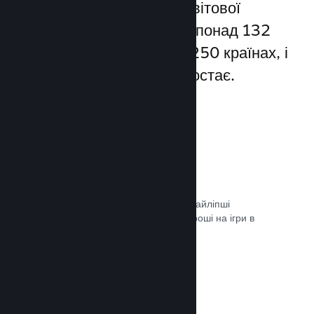
Steam надає доступ до світової
спільноти гравців — а це понад 132
мільйони користувачів у 250 країнах, і
їхня кількість постійно зростає.
80+ способів оплати
Ми дослідили та легко інтегрували найліпші
способи, якими гравці витрачають гроші на ігри в
різних країнах світу.
Документація →