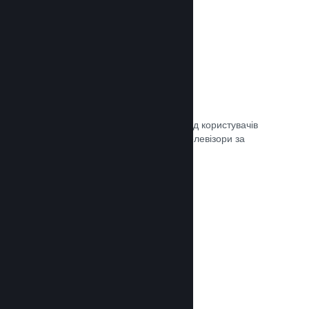
Remote Play
Автоматично розширте ігровий досвід користувачів
Steam на телефони, планшети чи телевізори за
допомогою Steam Remote Play.
Документація →
Remote Play Together