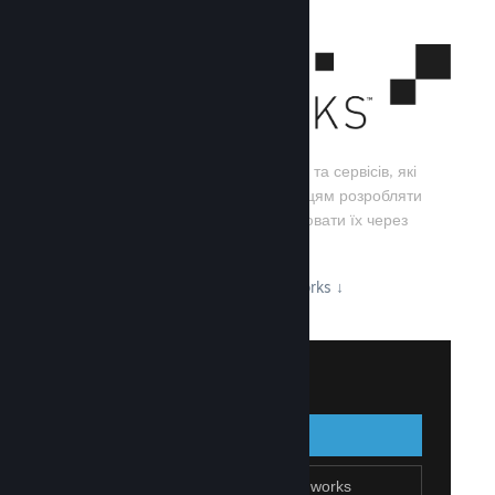
Steamworks — це набір інструментів та сервісів, які
допомагають розробникам та видавцям розробляти
свої ігри, а також ефективно поширювати їх через
Steam.
Дізнайтеся про можливості Steamworks
↓
Увійти до Steamworks
Увійти
Назад
Приєднатися до Steamworks