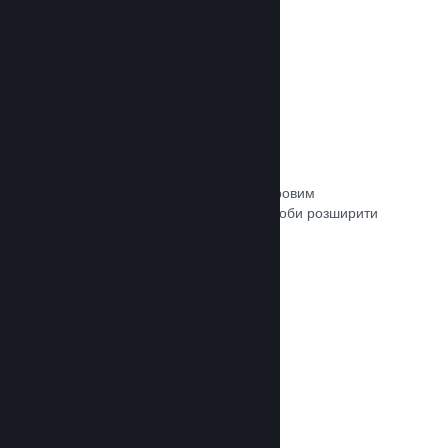
Зв’язок із кураторами
Пропонуйте свою гру відповідним ігровим
авторитетам та кураторам Steam, щоби розширити
аудиторію потенційних покупців.
Документація →
Рецензії