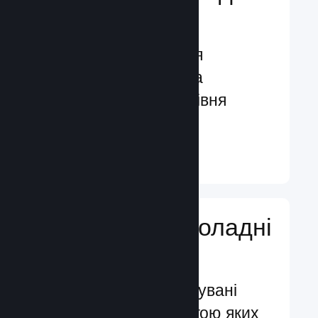
гравців
Функції, створені для
залучення гравців та
посилення їхнього рівня
задоволення
Докладніше ↓
Додавайте ігроладні
функції
Перевірені й випробувані
системи, за допомогою яких