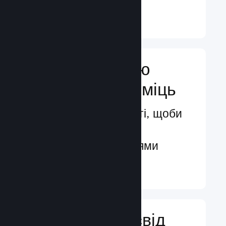
Докладніше ↓
Посильте свою
маркетингову міць
Безмежні можливості, щоби
бути поміченими
потенційними гравцями
Докладніше ↓
Поліпшіть досвід