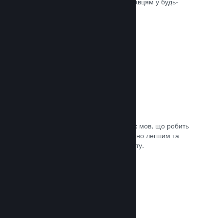
може швидко доставити вашу гру гравцям у будь-
якій частині світу.
Документація →
Підтримувані мови: 29
Клієнт Steam підтримує 29 ключових мов, що робить
процес придбання ігор у Steam значно легшим та
приємнішим для гравців із усього світу.
Документація →