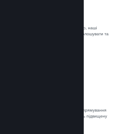
Оновлюйте коли завгодно
Випускайте оновлення коли завгодно, наші
інструменти дозволять вам легко оголошувати та
доносити оновлення до гравців.
Документація →
Швидка мережа
Використовуйте мережу Valve для спрямування
мережевого трафіку, що забезпечить підвищену
стабільність, швидкість і стійкість.
Документація →