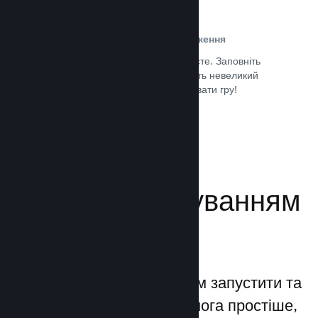
Проста реєстрація та розповсюдження
Надсилання гри до Steam дуже просте. Заповніть
кілька цифрових документів, заплатіть невеликий
внесок і все — ви можете завантажувати гру!
Документація →
Керуйте просуванням
своєї гри
Steamworks дозволяє вам запустити та
керувати процесами якомога простіше,