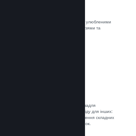
Миттєві знімки екрана
Гравці легко можуть ділитися своїми улюбленими
моментами з вашої гри зі своїми друзями та
найширшою спільнотою Steam.
Документація →
Посібники від спільноти
Фани можуть публікувати посібники задля
поглиблення та вдосконалення досвіду для інших:
висвітлення цікавих моментів, пояснення складних
економік або розв’язання головоломок.
Документація →