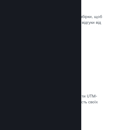
Steam Playtest
Легко керуйте доступом до окремої збірки, щоб
проводити тестування й отримувати відгуки від
гравців на ранніх етапах розробки.
Документація →
Відстеження конверсій
Використовуйте вбудовані інструменти UTM-
аналітики, щоб оцінювати ефективність своїх
маркетингових кампаній.
Документація →