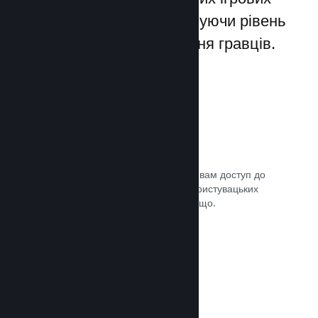
лаунчерів для ПК, збільшуючи рівень
заохочення та задоволення гравців.
Оверлей Steam
Внутрішньоігровий інтерфейс надає вам доступ до
багатьох можливостей спільноти: користувацьких
посібників, чату Steam, досягнень тощо.
Документація →