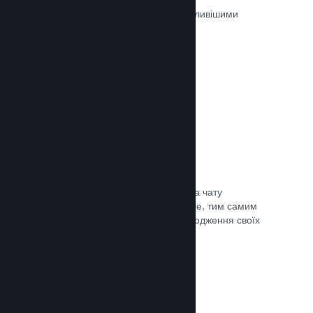
Ігри на Steam рецензуються найважливішими
людьми — тими, хто в них грають.
Документація →
Чат із друзями
Списки друзів і перероблена система чату
залишають гравців у Steam ще довше, тим самим
даючи вам іще один спосіб розповсюдження своїх
ігор потенційним покупцям.
Документація →