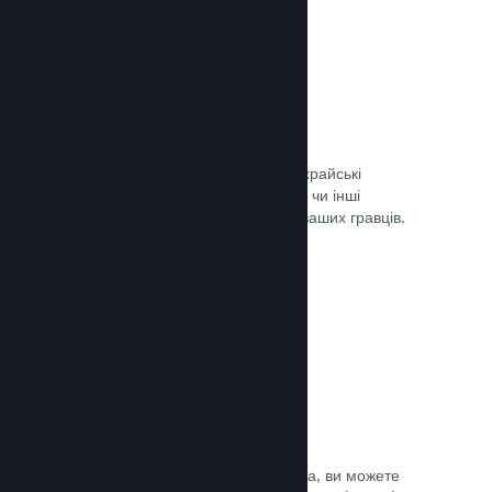
Запобігання шахрайству
Steam автоматично врегульовує шахрайські
придбання, як-от скасування вмісту, чи інші
зловживання, і це вбезпечує вас та ваших гравців.
Документація →
Захист від піратства
Щоби зменшити можливість піратства, ви можете