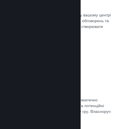
Центр спільноти
Шанувальники можуть спілкуватися у вашому центрі
спільноти — вбудованому місцю для обговорень та
новин. Окрім того, вони можуть самі створювати
вміст для поліпшення вашої гри.
Документація →
Форуми
У вашому центрі спільноти було автоматично
створено форум, де шанувальники та потенційні
покупці можуть поговорити про вашу гру. Власноруч
нічого створювати непотрібно.
Документація →