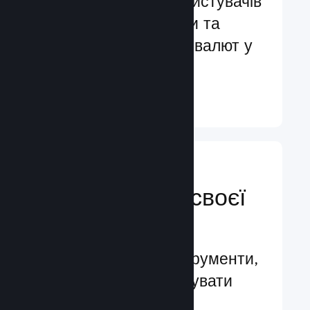
Обслуговування користувачів
більш ніж 29 мовами та
підтримка понад 35 валют у
всьому світі
Докладніше ↓
Керуйте
просуванням своєї
гри
Провідні бізнес-інструменти,
які допомагають керувати
вашою грою