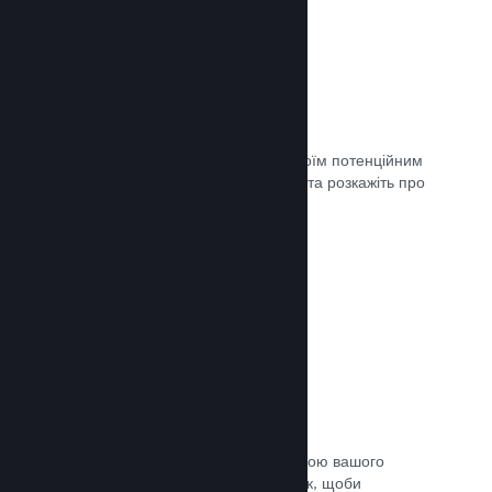
Майбутні сторінки
Щойно ви матимете що показати своїм потенційним
клієнтам, створіть сторінку крамниці та розкажіть про
свою гру світу.
Документація →
Автоматичний процес збірки
Зробіть Steam автоматичною частиною вашого
звичайного процесу підготовки збірок, щоби