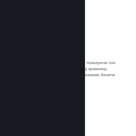
Документація →
Обрані трансляції
Заохочуйте шанувальників своєї гри, показуючи їхні
трансляції безпосередньо на сторінці крамниці,
щоби потенційні гравці та спільнота наживо бачили
ігролад.
Документація →