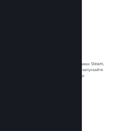
Документація →
Знижки та розпродажі
Беріть участь у регулярних розпродажах Steam,
доступних для всіх розробників, або запускайте
власні програми знижок відповідно до
маркетингових потреб.
Документація →