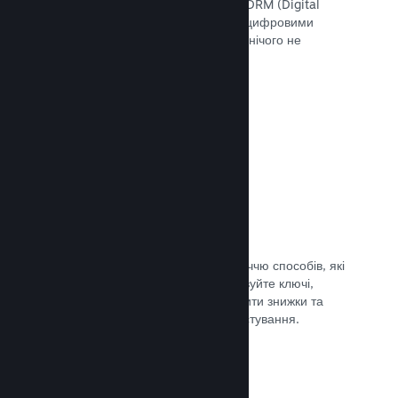
скористатися інструментами Steam DRM (Digital
Rights Management — «Управління цифровими
правами»), додати свою систему чи нічого не
використовувати. Вибір за вами.
Документація →
Ключі Steam
Надавайте доступ до своєї гри безліччю способів, які
ви тільки можете уявити. Використовуйте ключі,
щоби продавати ігри вроздріб, вводити знижки та
пропонувати комплекти, або для тестування.
Документація →