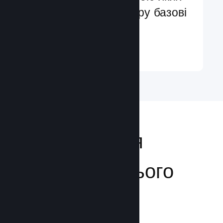
ви легко додасте в гру базові
та поліпшені функції
Докладніше ↓
Відкривайтеся
аудиторії з усього
світу