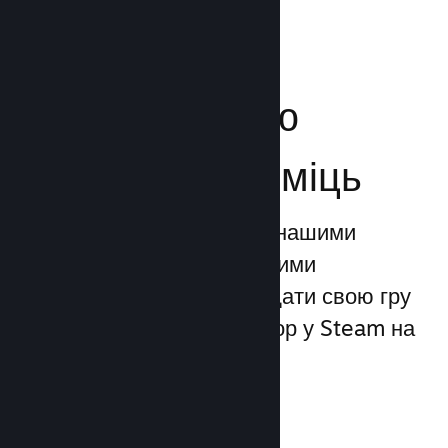
Посильте свою
маркетингову міць
Ви можете скористатися нашими
унікальними маркетинговими
можливостями, щоби додати свою гру
до 1 трильйона показів ігор у Steam на
день.