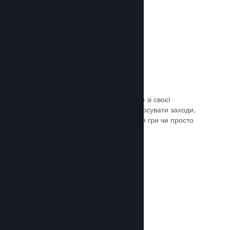
Трансляції наживо
Транслюйте свою гру наживо просто зі своєї
сторінки в крамниці Steam, щоби просувати заходи,
розповісти подробиці щодо розробки гри чи просто
поспілкуватися зі спільнотою.
Документація →