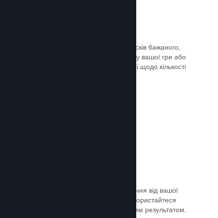
Списки бажаного
Гравці, які додадуть вашу гру до списків бажаного,
отримають сповіщення в разі випуску вашої гри або
додання знижки, а ви отримаєте дані щодо кількості
зацікавлених гравців.
Документація →
Дочасний доступ Steam
Дозвольте спільноті отримати враження від вашої
гри, допоки вона ще в розробці — скористайтеся
відгуками для порівняння з очікуваним результатом.