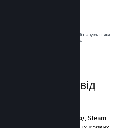
Саундтреки ігор
Продавайте саундтрек своєї гри, щоб шанувальники
могли насолоджуватися ним будь-де.
Документація →
Поліпшіть досвід
гравців
Унікальний набір послуг від Steam
виходить за межі звичайних ігрових