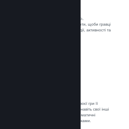
Події та оголошення
Будьте на зв’язку зі своєю спільнотою,
використовуючи вбудовані інструменти, щоби гравці
завжди знали про ваші найновіші події, активності та
функції.
Документація →
Комплекти ігор
Створюйте комплекти: додайте до своєї гри її
завантажуваний вміст, саундтрек чи навіть свої інші
ігри. Ви також можете створювати тематичні
комплекти разом з іншими розробниками.