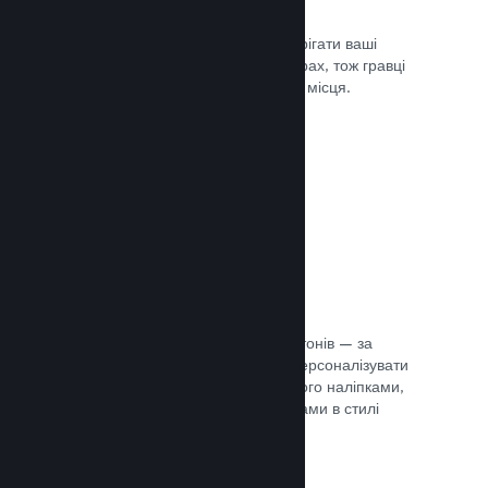
Хмарні збереження
Steam Cloud може автоматично зберігати ваші
файли збереження на наших серверах, тож гравці
можуть продовжити гру з будь-якого місця.
Документація →
Персоналізація профілю
Створіть предмети для крамниці жетонів — за
їхньою допомогою гравці зможуть персоналізувати
свій профіль Steam, прикрасивши його наліпками,
аватарами, тлом й іншими предметами в стилі
вашої гри.
Документація →