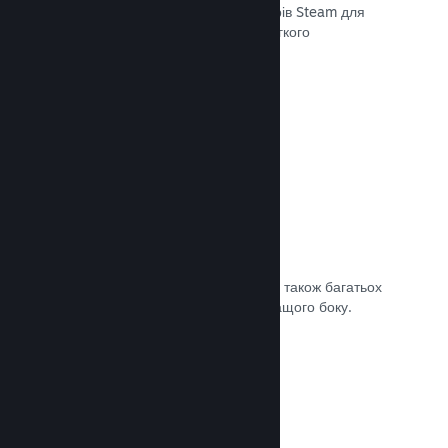
передавати останні збірки до серверів Steam для
внутрішнього бета-тестування чи легкого
загальнодоступного випуску.
Документація →
Власна сторінка крамниці Steam
За допомогою зображень та відео, а також багатьох
налаштувань покажіть свою гру з кращого боку.
Документація →