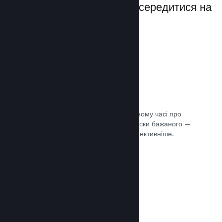
даючи вам можливість зосередитися на
своїй грі.
Дані розпродажів наживо
Розділені за регіонами звіти в реальному часі про
ваші продажі, кількість гравців та списки бажаного —
усе це допоможе вам працювати ефективніше.
Документація →