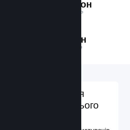
1 трильйон
ПОКАЗІВ ЩОДЕННО
25.5 млн
ГРАВЦІВ У МЕРЕЖІ
Відкривайтеся
аудиторії з усього
світу