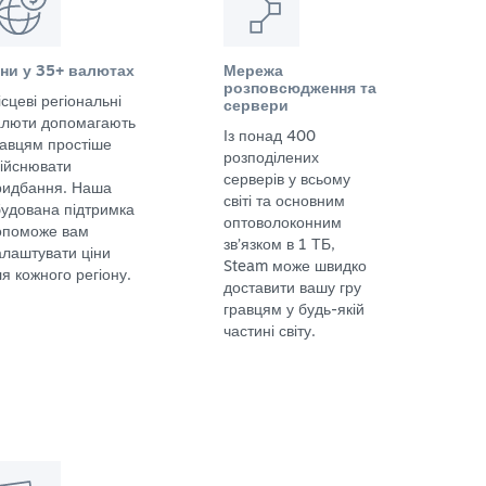
іни у 35+ валютах
Мережа
розповсюдження та
сцеві регіональні
сервери
алюти допомагають
Із понад 400
равцям простіше
розподілених
дійснювати
серверів у всьому
ридбання. Наша
світі та основним
будована підтримка
оптоволоконним
опоможе вам
зв’язком в 1 ТБ,
алаштувати ціни
Steam може швидко
я кожного регіону.
доставити вашу гру
гравцям у будь-якій
частині світу.