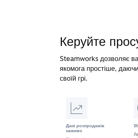
Керуйте прос
Steamworks дозволяє ва
якомога простіше, даюч
своїй грі.
Дані розпродажів
S
наживо
Ле