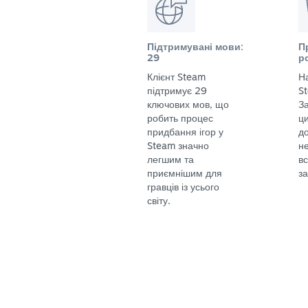
Підтримувані мови:
П
29
р
Клієнт Steam
Н
підтримує 29
S
ключових мов, що
За
робить процес
ц
придбання ігор у
до
Steam значно
не
легшим та
в
приємнішим для
за
гравців із усього
світу.