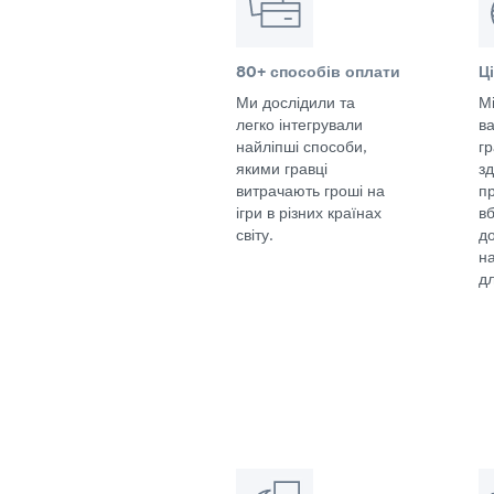
80+ способів оплати
Ц
Ми дослідили та
Мі
легко інтегрували
в
найліпші способи,
г
якими гравці
з
витрачають гроші на
п
ігри в різних країнах
в
світу.
д
н
дл