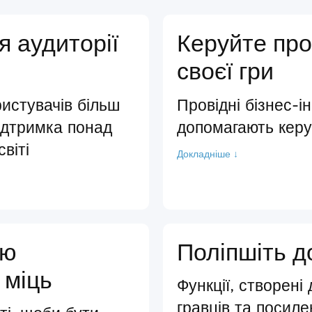
я аудиторії
Керуйте пр
своєї гри
истувачів більш
Провідні бізнес-і
ідтримка понад
допомагають кер
віті
Докладніше ↓
ою
Поліпшіть д
 міць
Функції, створені
гравців та посиле