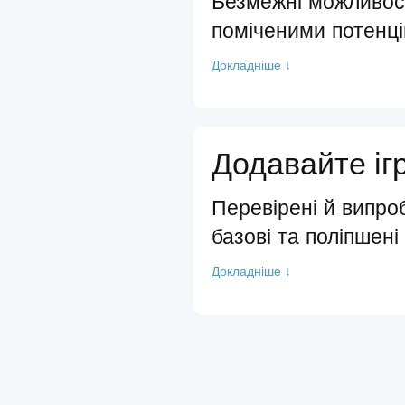
Безмежні можливост
поміченими потенц
Докладніше ↓
Додавайте іг
Перевірені й випро
базові та поліпшені
Докладніше ↓