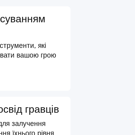
осуванням
нструменти, які
увати вашою грою
освід гравців
 для залучення
ння їхнього рівня