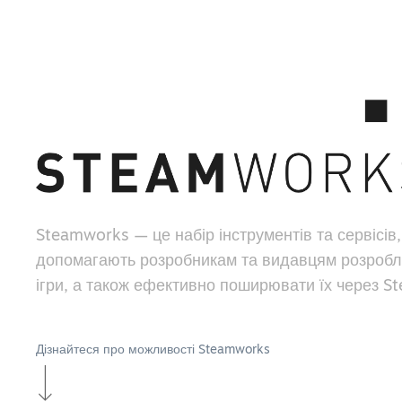
Steamworks — це набір інструментів та сервісів,
допомагають розробникам та видавцям розробл
ігри, а також ефективно поширювати їх через S
Дізнайтеся про можливості Steamworks