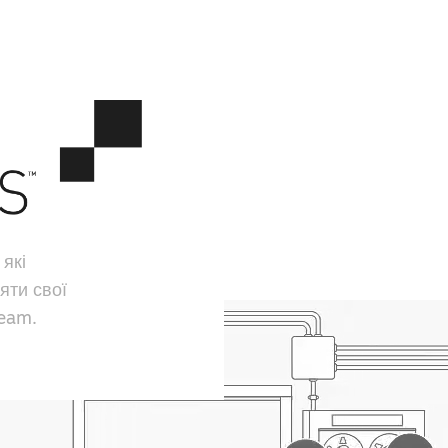
 які
яти свої
team.