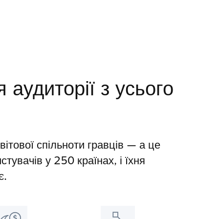
 аудиторії з усього
ітової спільноти гравців — а це
тувачів у 250 країнах, і їхня
є.