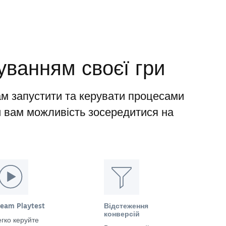
уванням своєї гри
м запустити та керувати процесами
и вам можливість зосередитися на
team Playtest
Відстеження
конверсій
гко керуйте