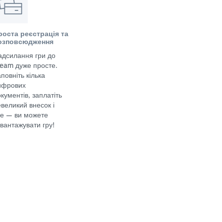
роста реєстрація та
озповсюдження
адсилання гри до
team дуже просте.
повніть кілька
ифрових
кументів, заплатіть
великий внесок і
се — ви можете
вантажувати гру!