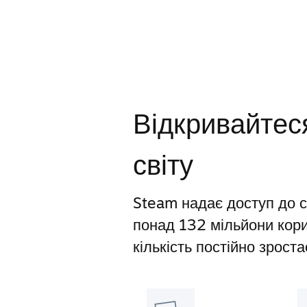
Відкривайтеся
світу
Steam надає доступ до св
понад 132 мільйони корис
кількість постійно зроста