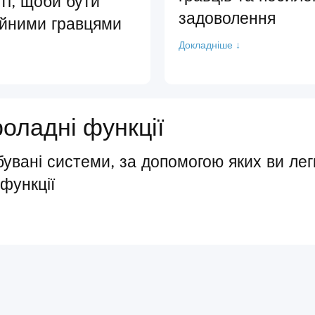
і, щоби бути
задоволення
ійними гравцями
Докладніше ↓
роладні функції
бувані системи, за допомогою яких ви лег
 функції