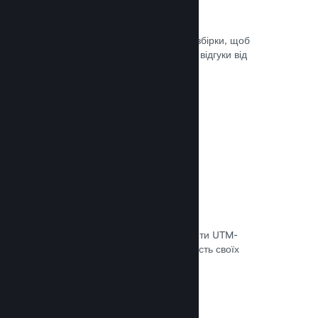
Steam Playtest
Легко керуйте доступом до окремої збірки, щоб
проводити тестування й отримувати відгуки від
гравців на ранніх етапах розробки.
Документація →
Відстеження конверсій
Використовуйте вбудовані інструменти UTM-
аналітики, щоб оцінювати ефективність своїх
маркетингових кампаній.
Документація →