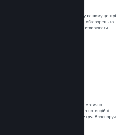
Центр спільноти
Шанувальники можуть спілкуватися у вашому центрі
спільноти — вбудованому місцю для обговорень та
новин. Окрім того, вони можуть самі створювати
вміст для поліпшення вашої гри.
Документація →
Форуми
У вашому центрі спільноти було автоматично
створено форум, де шанувальники та потенційні
покупці можуть поговорити про вашу гру. Власноруч
нічого створювати непотрібно.
Документація →