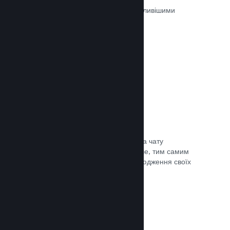
Ігри на Steam рецензуються найважливішими
людьми — тими, хто в них грають.
Документація →
Чат із друзями
Списки друзів і перероблена система чату
залишають гравців у Steam ще довше, тим самим
даючи вам іще один спосіб розповсюдження своїх
ігор потенційним покупцям.
Документація →