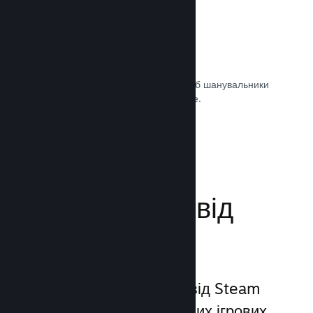
Саундтреки ігор
Продавайте саундтрек своєї гри, щоб шанувальники
могли насолоджуватися ним будь-де.
Документація →
Поліпшіть досвід
гравців
Унікальний набір послуг від Steam
виходить за межі звичайних ігрових