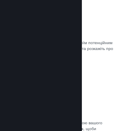
Майбутні сторінки
Щойно ви матимете що показати своїм потенційним
клієнтам, створіть сторінку крамниці та розкажіть про
свою гру світу.
Документація →
Автоматичний процес збірки
Зробіть Steam автоматичною частиною вашого
звичайного процесу підготовки збірок, щоби