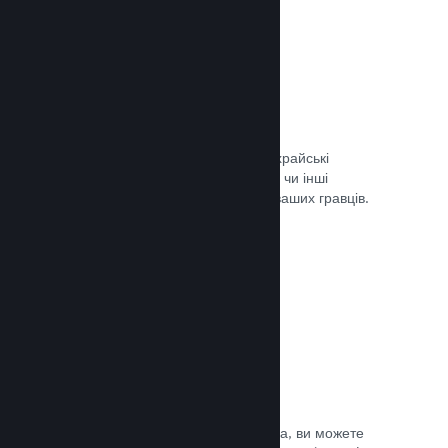
Запобігання шахрайству
Steam автоматично врегульовує шахрайські
придбання, як-от скасування вмісту, чи інші
зловживання, і це вбезпечує вас та ваших гравців.
Документація →
Захист від піратства
Щоби зменшити можливість піратства, ви можете