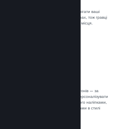
Хмарні збереження
Steam Cloud може автоматично зберігати ваші
файли збереження на наших серверах, тож гравці
можуть продовжити гру з будь-якого місця.
Документація →
Персоналізація профілю
Створіть предмети для крамниці жетонів — за
їхньою допомогою гравці зможуть персоналізувати
свій профіль Steam, прикрасивши його наліпками,
аватарами, тлом й іншими предметами в стилі
вашої гри.
Документація →