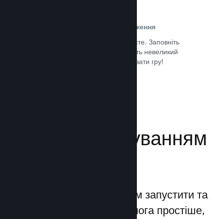
Проста реєстрація та розповсюдження
Надсилання гри до Steam дуже просте. Заповніть
кілька цифрових документів, заплатіть невеликий
внесок і все — ви можете завантажувати гру!
Документація →
Керуйте просуванням
своєї гри
Steamworks дозволяє вам запустити та
керувати процесами якомога простіше,