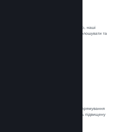
Оновлюйте коли завгодно
Випускайте оновлення коли завгодно, наші
інструменти дозволять вам легко оголошувати та
доносити оновлення до гравців.
Документація →
Швидка мережа
Використовуйте мережу Valve для спрямування
мережевого трафіку, що забезпечить підвищену
стабільність, швидкість і стійкість.
Документація →