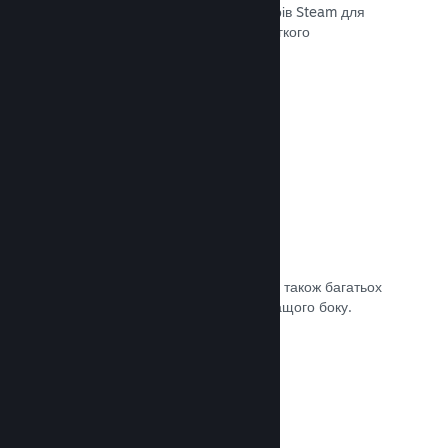
передавати останні збірки до серверів Steam для
внутрішнього бета-тестування чи легкого
загальнодоступного випуску.
Документація →
Власна сторінка крамниці Steam
За допомогою зображень та відео, а також багатьох
налаштувань покажіть свою гру з кращого боку.
Документація →