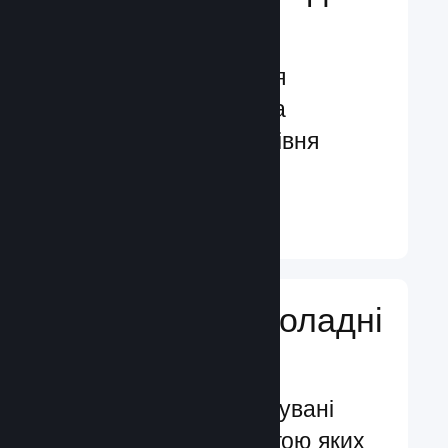
гравців
Функції, створені для
залучення гравців та
посилення їхнього рівня
задоволення
Докладніше ↓
Додавайте ігроладні
функції
Перевірені й випробувані
системи, за допомогою яких