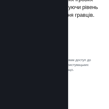
лаунчерів для ПК, збільшуючи рівень
заохочення та задоволення гравців.
Оверлей Steam
Внутрішньоігровий інтерфейс надає вам доступ до
багатьох можливостей спільноти: користувацьких
посібників, чату Steam, досягнень тощо.
Документація →