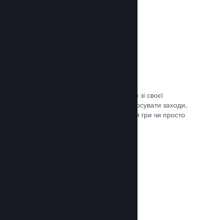
Трансляції наживо
Транслюйте свою гру наживо просто зі своєї
сторінки в крамниці Steam, щоби просувати заходи,
розповісти подробиці щодо розробки гри чи просто
поспілкуватися зі спільнотою.
Документація →