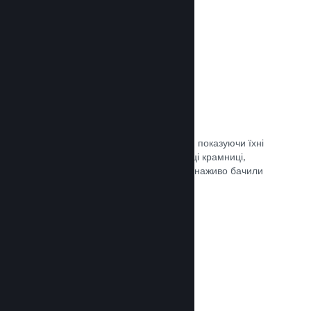
Документація →
Обрані трансляції
Заохочуйте шанувальників своєї гри, показуючи їхні
трансляції безпосередньо на сторінці крамниці,
щоби потенційні гравці та спільнота наживо бачили
ігролад.
Документація →