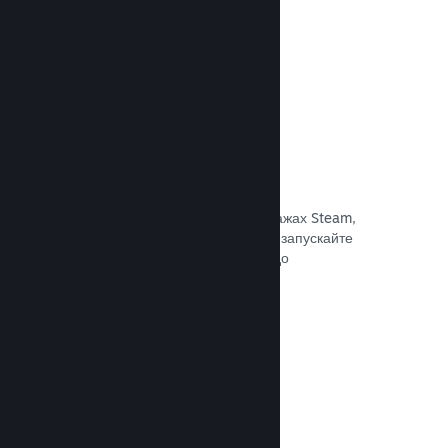
Документація →
Знижки та розпродажі
Беріть участь у регулярних розпродажах Steam,
доступних для всіх розробників, або запускайте
власні програми знижок відповідно до
маркетингових потреб.
Документація →