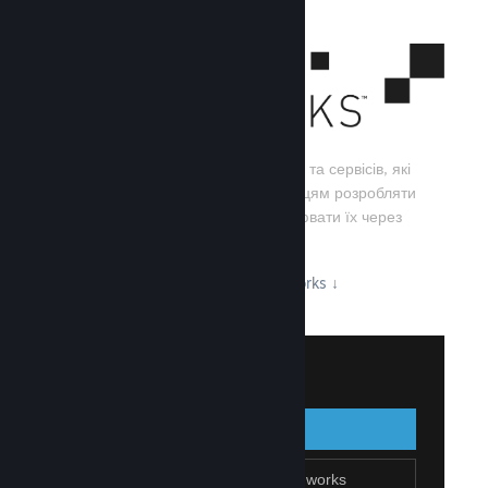
Steamworks — це набір інструментів та сервісів, які
допомагають розробникам та видавцям розробляти
свої ігри, а також ефективно поширювати їх через
Steam.
Дізнайтеся про можливості Steamworks
↓
Увійти до Steamworks
Увійти
Назад
Приєднатися до Steamworks