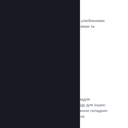
Миттєві знімки екрана
Гравці легко можуть ділитися своїми улюбленими
моментами з вашої гри зі своїми друзями та
найширшою спільнотою Steam.
Документація →
Посібники від спільноти
Фани можуть публікувати посібники задля
поглиблення та вдосконалення досвіду для інших:
висвітлення цікавих моментів, пояснення складних
економік або розв’язання головоломок.
Документація →