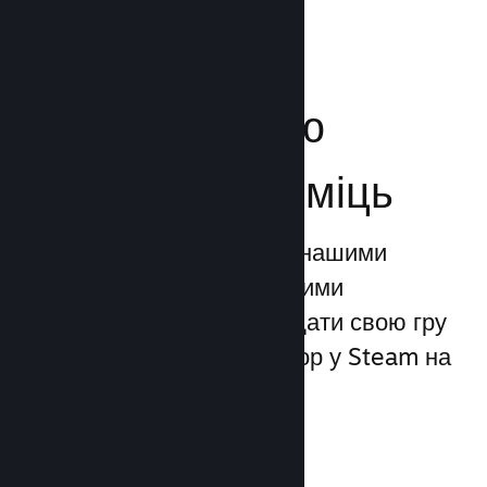
Посильте свою
маркетингову міць
Ви можете скористатися нашими
унікальними маркетинговими
можливостями, щоби додати свою гру
до 1 трильйона показів ігор у Steam на
день.