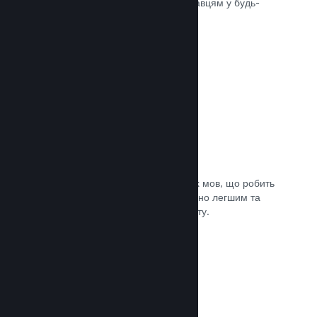
може швидко доставити вашу гру гравцям у будь-
якій частині світу.
Документація →
Підтримувані мови: 29
Клієнт Steam підтримує 29 ключових мов, що робить
процес придбання ігор у Steam значно легшим та
приємнішим для гравців із усього світу.
Документація →