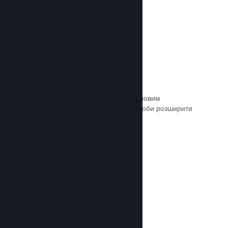
Зв’язок із кураторами
Пропонуйте свою гру відповідним ігровим
авторитетам та кураторам Steam, щоби розширити
аудиторію потенційних покупців.
Документація →
Рецензії