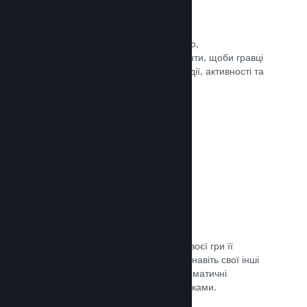
Події та оголошення
Будьте на зв’язку зі своєю спільнотою,
використовуючи вбудовані інструменти, щоби гравці
завжди знали про ваші найновіші події, активності та
функції.
Документація →
Комплекти ігор
Створюйте комплекти: додайте до своєї гри її
завантажуваний вміст, саундтрек чи навіть свої інші
ігри. Ви також можете створювати тематичні
комплекти разом з іншими розробниками.