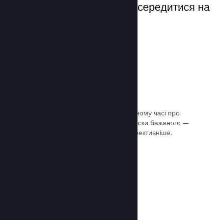
даючи вам можливість зосередитися на
своїй грі.
Дані розпродажів наживо
Розділені за регіонами звіти в реальному часі про
ваші продажі, кількість гравців та списки бажаного —
усе це допоможе вам працювати ефективніше.
Документація →