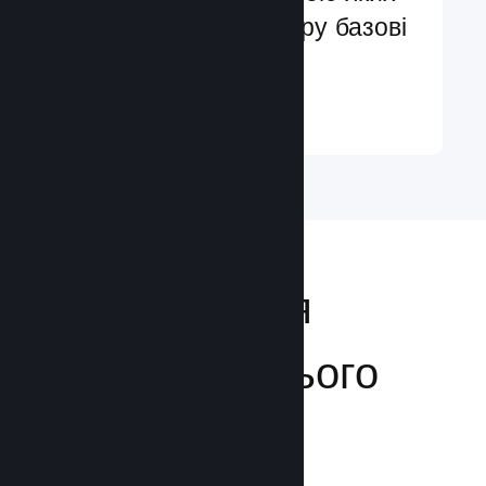
ви легко додасте в гру базові
та поліпшені функції
Докладніше ↓
Відкривайтеся
аудиторії з усього
світу