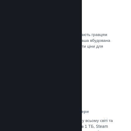
Ціни у 35+ валютах
Місцеві регіональні валюти допомагають гравцям
простіше здійснювати придбання. Наша вбудована
підтримка допоможе вам налаштувати ціни для
кожного регіону.
Документація →
Мережа розповсюдження та сервери
Із понад 400 розподілених серверів у всьому світі та
основним оптоволоконним зв’язком в 1 ТБ, Steam