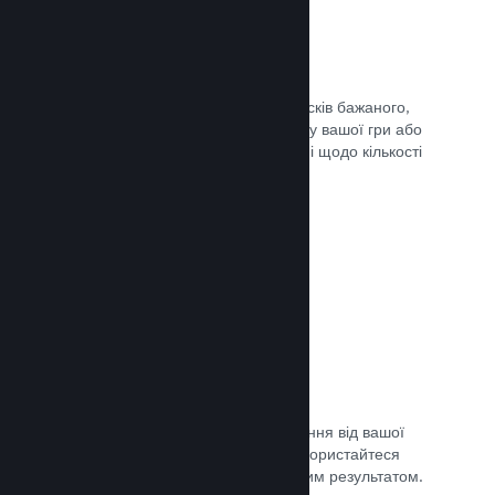
Списки бажаного
Гравці, які додадуть вашу гру до списків бажаного,
отримають сповіщення в разі випуску вашої гри або
додання знижки, а ви отримаєте дані щодо кількості
зацікавлених гравців.
Документація →
Дочасний доступ Steam
Дозвольте спільноті отримати враження від вашої
гри, допоки вона ще в розробці — скористайтеся
відгуками для порівняння з очікуваним результатом.