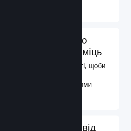
Докладніше ↓
Посильте свою
маркетингову міць
Безмежні можливості, щоби
бути поміченими
потенційними гравцями
Докладніше ↓
Поліпшіть досвід