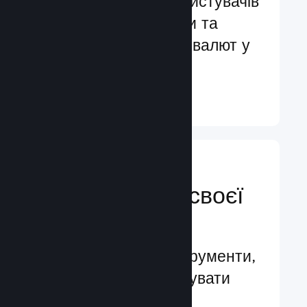
Обслуговування користувачів
більш ніж 29 мовами та
підтримка понад 35 валют у
всьому світі
Докладніше ↓
Керуйте
просуванням своєї
гри
Провідні бізнес-інструменти,
які допомагають керувати
вашою грою