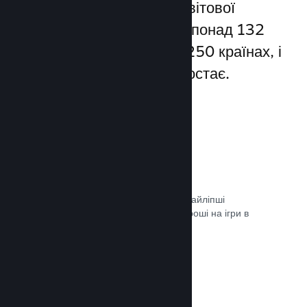
Steam надає доступ до світової
спільноти гравців — а це понад 132
мільйони користувачів у 250 країнах, і
їхня кількість постійно зростає.
80+ способів оплати
Ми дослідили та легко інтегрували найліпші
способи, якими гравці витрачають гроші на ігри в
різних країнах світу.
Документація →