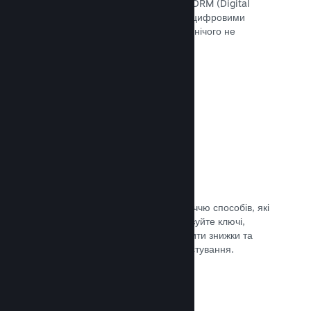
скористатися інструментами Steam DRM (Digital
Rights Management — «Управління цифровими
правами»), додати свою систему чи нічого не
використовувати. Вибір за вами.
Документація →
Ключі Steam
Надавайте доступ до своєї гри безліччю способів, які
ви тільки можете уявити. Використовуйте ключі,
щоби продавати ігри вроздріб, вводити знижки та
пропонувати комплекти, або для тестування.
Документація →