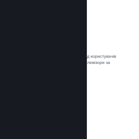
Remote Play
Автоматично розширте ігровий досвід користувачів
Steam на телефони, планшети чи телевізори за
допомогою Steam Remote Play.
Документація →
Remote Play Together