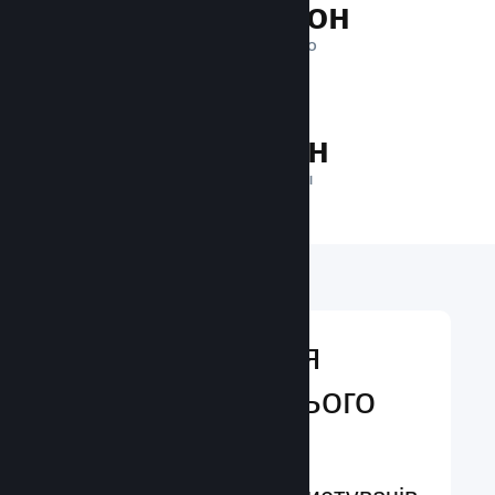
1 трильйон
ПОКАЗІВ ЩОДЕННО
24.9 млн
ГРАВЦІВ У МЕРЕЖІ
Відкривайтеся
аудиторії з усього
світу