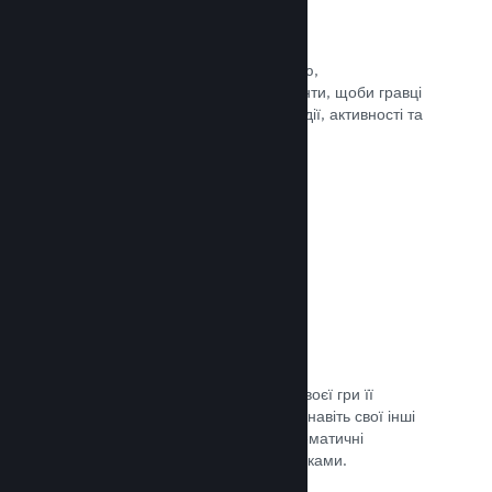
Події та оголошення
Будьте на зв’язку зі своєю спільнотою,
використовуючи вбудовані інструменти, щоби гравці
завжди знали про ваші найновіші події, активності та
функції.
Документація →
Комплекти ігор
Створюйте комплекти: додайте до своєї гри її
завантажуваний вміст, саундтрек чи навіть свої інші
ігри. Ви також можете створювати тематичні
комплекти разом з іншими розробниками.