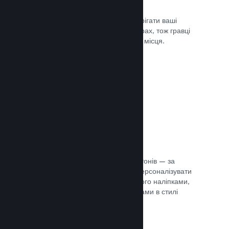
Хмарні збереження
Steam Cloud може автоматично зберігати ваші
файли збереження на наших серверах, тож гравці
можуть продовжити гру з будь-якого місця.
Документація →
Персоналізація профілю
Створіть предмети для крамниці жетонів — за
їхньою допомогою гравці зможуть персоналізувати
свій профіль Steam, прикрасивши його наліпками,
аватарами, тлом й іншими предметами в стилі
вашої гри.
Документація →