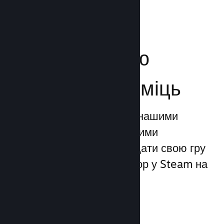
Посильте свою
маркетингову міць
Ви можете скористатися нашими
унікальними маркетинговими
можливостями, щоби додати свою гру
до 1 трильйона показів ігор у Steam на
день.