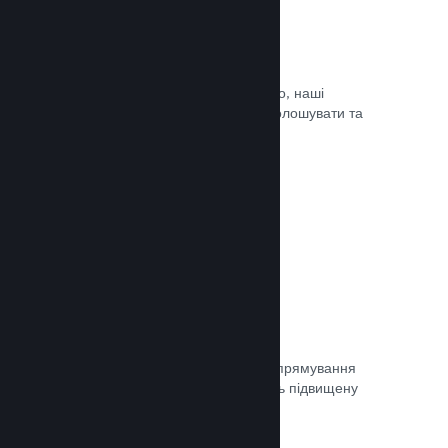
Оновлюйте коли завгодно
Випускайте оновлення коли завгодно, наші
інструменти дозволять вам легко оголошувати та
доносити оновлення до гравців.
Документація →
Швидка мережа
Використовуйте мережу Valve для спрямування
мережевого трафіку, що забезпечить підвищену
стабільність, швидкість і стійкість.
Документація →