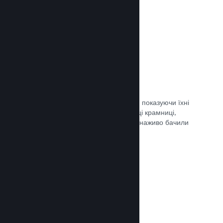
Документація →
Обрані трансляції
Заохочуйте шанувальників своєї гри, показуючи їхні
трансляції безпосередньо на сторінці крамниці,
щоби потенційні гравці та спільнота наживо бачили
ігролад.
Документація →