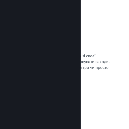
Трансляції наживо
Транслюйте свою гру наживо просто зі своєї
сторінки в крамниці Steam, щоби просувати заходи,
розповісти подробиці щодо розробки гри чи просто
поспілкуватися зі спільнотою.
Документація →