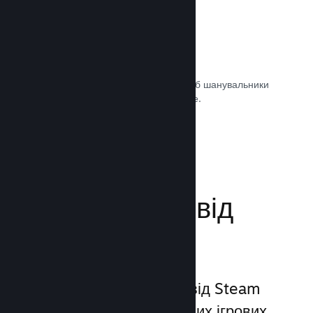
Саундтреки ігор
Продавайте саундтрек своєї гри, щоб шанувальники
могли насолоджуватися ним будь-де.
Документація →
Поліпшіть досвід
гравців
Унікальний набір послуг від Steam
виходить за межі звичайних ігрових