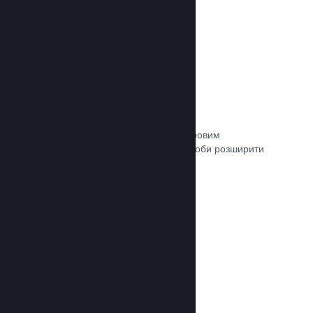
Зв’язок із кураторами
Пропонуйте свою гру відповідним ігровим
авторитетам та кураторам Steam, щоби розширити
аудиторію потенційних покупців.
Документація →
Рецензії