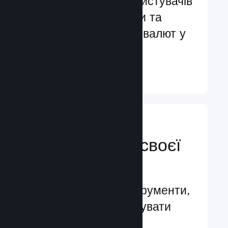
Обслуговування користувачів
більш ніж 29 мовами та
підтримка понад 35 валют у
всьому світі
Докладніше ↓
Керуйте
просуванням своєї
гри
Провідні бізнес-інструменти,
які допомагають керувати
вашою грою