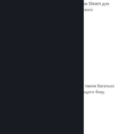
передавати останні збірки до серверів Steam для
внутрішнього бета-тестування чи легкого
загальнодоступного випуску.
Документація →
Власна сторінка крамниці Steam
За допомогою зображень та відео, а також багатьох
налаштувань покажіть свою гру з кращого боку.
Документація →