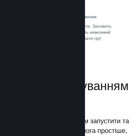
Проста реєстрація та розповсюдження
Надсилання гри до Steam дуже просте. Заповніть
кілька цифрових документів, заплатіть невеликий
внесок і все — ви можете завантажувати гру!
Документація →
Керуйте просуванням
своєї гри
Steamworks дозволяє вам запустити та
керувати процесами якомога простіше,