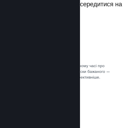
даючи вам можливість зосередитися на
своїй грі.
Дані розпродажів наживо
Розділені за регіонами звіти в реальному часі про
ваші продажі, кількість гравців та списки бажаного —
усе це допоможе вам працювати ефективніше.
Документація →