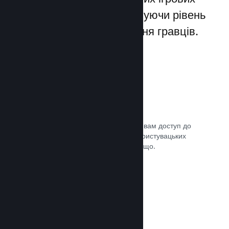
лаунчерів для ПК, збільшуючи рівень
заохочення та задоволення гравців.
Оверлей Steam
Внутрішньоігровий інтерфейс надає вам доступ до
багатьох можливостей спільноти: користувацьких
посібників, чату Steam, досягнень тощо.
Документація →