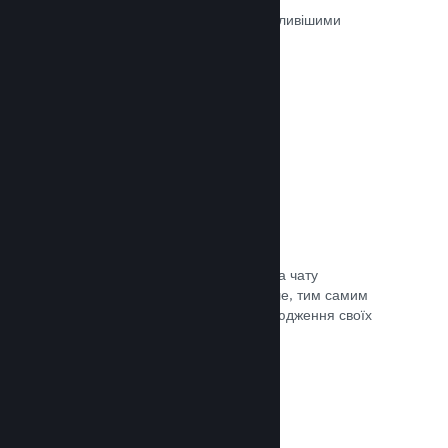
Ігри на Steam рецензуються найважливішими
людьми — тими, хто в них грають.
Документація →
Чат із друзями
Списки друзів і перероблена система чату
залишають гравців у Steam ще довше, тим самим
даючи вам іще один спосіб розповсюдження своїх
ігор потенційним покупцям.
Документація →