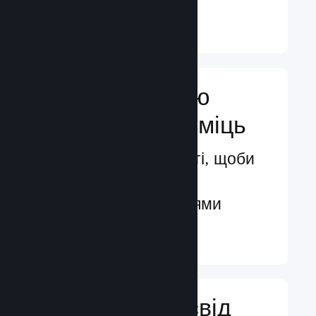
Докладніше ↓
Посильте свою
маркетингову міць
Безмежні можливості, щоби
бути поміченими
потенційними гравцями
Докладніше ↓
Поліпшіть досвід