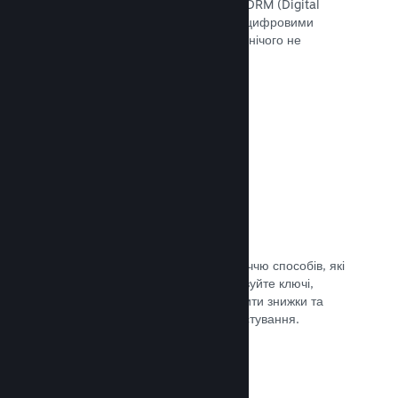
скористатися інструментами Steam DRM (Digital
Rights Management — «Управління цифровими
правами»), додати свою систему чи нічого не
використовувати. Вибір за вами.
Документація →
Ключі Steam
Надавайте доступ до своєї гри безліччю способів, які
ви тільки можете уявити. Використовуйте ключі,
щоби продавати ігри вроздріб, вводити знижки та
пропонувати комплекти, або для тестування.
Документація →