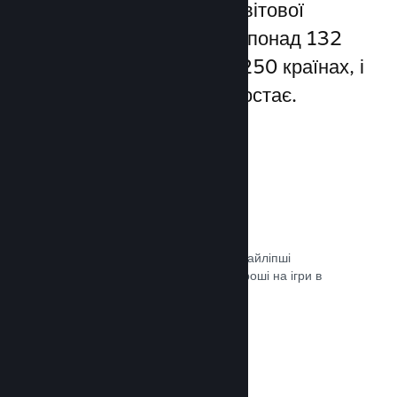
Steam надає доступ до світової
спільноти гравців — а це понад 132
мільйони користувачів у 250 країнах, і
їхня кількість постійно зростає.
80+ способів оплати
Ми дослідили та легко інтегрували найліпші
способи, якими гравці витрачають гроші на ігри в
різних країнах світу.
Документація →