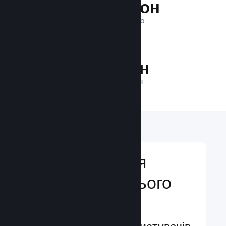
1 трильйон
ПОКАЗІВ ЩОДЕННО
33.3 млн
ГРАВЦІВ У МЕРЕЖІ
Відкривайтеся
аудиторії з усього
світу