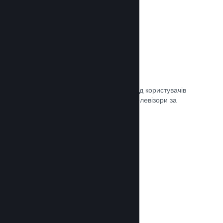
Remote Play
Автоматично розширте ігровий досвід користувачів
Steam на телефони, планшети чи телевізори за
допомогою Steam Remote Play.
Документація →
Remote Play Together