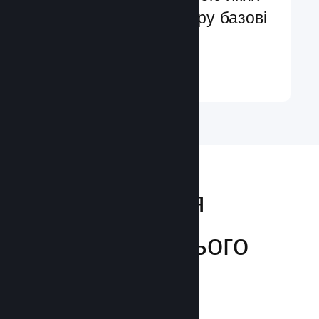
ви легко додасте в гру базові
та поліпшені функції
Докладніше ↓
Відкривайтеся
аудиторії з усього
світу