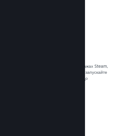
Документація →
Знижки та розпродажі
Беріть участь у регулярних розпродажах Steam,
доступних для всіх розробників, або запускайте
власні програми знижок відповідно до
маркетингових потреб.
Документація →