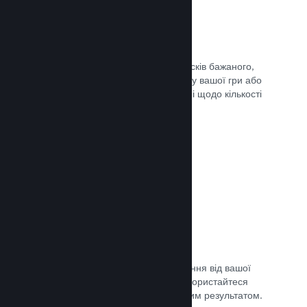
Списки бажаного
Гравці, які додадуть вашу гру до списків бажаного,
отримають сповіщення в разі випуску вашої гри або
додання знижки, а ви отримаєте дані щодо кількості
зацікавлених гравців.
Документація →
Дочасний доступ Steam
Дозвольте спільноті отримати враження від вашої
гри, допоки вона ще в розробці — скористайтеся
відгуками для порівняння з очікуваним результатом.