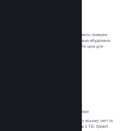
Ціни у 35+ валютах
Місцеві регіональні валюти допомагають гравцям
простіше здійснювати придбання. Наша вбудована
підтримка допоможе вам налаштувати ціни для
кожного регіону.
Документація →
Мережа розповсюдження та сервери
Із понад 400 розподілених серверів у всьому світі та
основним оптоволоконним зв’язком в 1 ТБ, Steam