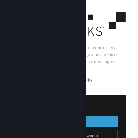
Steamworks — це набір інструментів та сервісів, які
допомагають розробникам та видавцям розробляти
свої ігри, а також ефективно поширювати їх через
Steam.
Дізнайтеся про можливості Steamworks
↓
Увійти до Steamworks
Увійти
Назад
Приєднатися до Steamworks