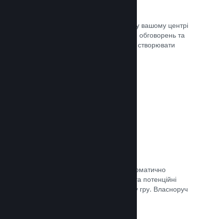
Центр спільноти
Шанувальники можуть спілкуватися у вашому центрі
спільноти — вбудованому місцю для обговорень та
новин. Окрім того, вони можуть самі створювати
вміст для поліпшення вашої гри.
Документація →
Форуми
У вашому центрі спільноти було автоматично
створено форум, де шанувальники та потенційні
покупці можуть поговорити про вашу гру. Власноруч
нічого створювати непотрібно.
Документація →