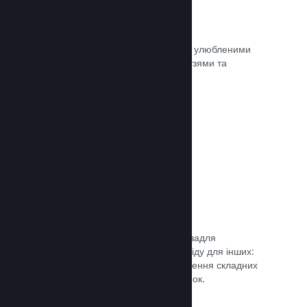
Миттєві знімки екрана
Гравці легко можуть ділитися своїми улюбленими
моментами з вашої гри зі своїми друзями та
найширшою спільнотою Steam.
Документація →
Посібники від спільноти
Фани можуть публікувати посібники задля
поглиблення та вдосконалення досвіду для інших:
висвітлення цікавих моментів, пояснення складних
економік або розв’язання головоломок.
Документація →