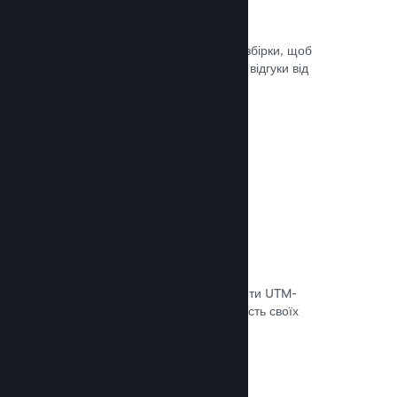
Steam Playtest
Легко керуйте доступом до окремої збірки, щоб
проводити тестування й отримувати відгуки від
гравців на ранніх етапах розробки.
Документація →
Відстеження конверсій
Використовуйте вбудовані інструменти UTM-
аналітики, щоб оцінювати ефективність своїх
маркетингових кампаній.
Документація →