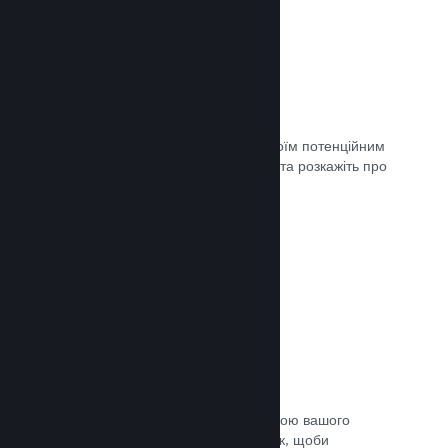
Майбутні сторінки
Щойно ви матимете що показати своїм потенційним
клієнтам, створіть сторінку крамниці та розкажіть про
свою гру світу.
Документація →
Автоматичний процес збірки
Зробіть Steam автоматичною частиною вашого
звичайного процесу підготовки збірок, щоби