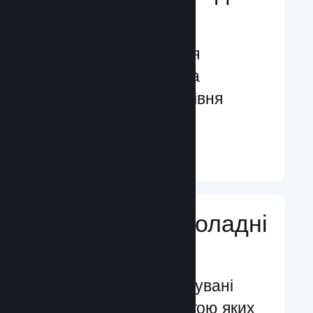
гравців
Функції, створені для
залучення гравців та
посилення їхнього рівня
задоволення
Докладніше ↓
Додавайте ігроладні
функції
Перевірені й випробувані
системи, за допомогою яких