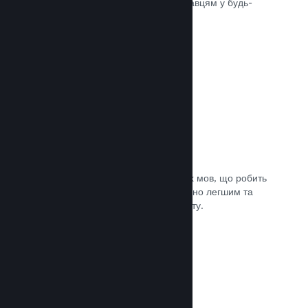
може швидко доставити вашу гру гравцям у будь-
якій частині світу.
Документація →
Підтримувані мови: 29
Клієнт Steam підтримує 29 ключових мов, що робить
процес придбання ігор у Steam значно легшим та
приємнішим для гравців із усього світу.
Документація →