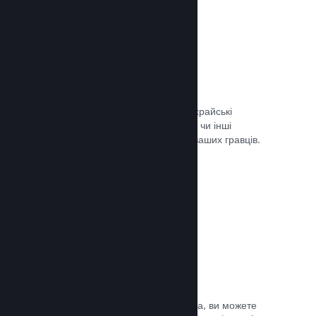
Запобігання шахрайству
Steam автоматично врегульовує шахрайські
придбання, як-от скасування вмісту, чи інші
зловживання, і це вбезпечує вас та ваших гравців.
Документація →
Захист від піратства
Щоби зменшити можливість піратства, ви можете