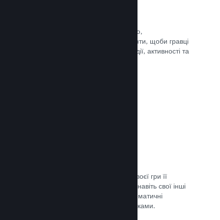
Події та оголошення
Будьте на зв’язку зі своєю спільнотою,
використовуючи вбудовані інструменти, щоби гравці
завжди знали про ваші найновіші події, активності та
функції.
Документація →
Комплекти ігор
Створюйте комплекти: додайте до своєї гри її
завантажуваний вміст, саундтрек чи навіть свої інші
ігри. Ви також можете створювати тематичні
комплекти разом з іншими розробниками.