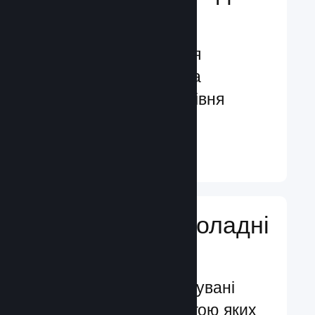
гравців
Функції, створені для
залучення гравців та
посилення їхнього рівня
задоволення
Докладніше ↓
Додавайте ігроладні
функції
Перевірені й випробувані
системи, за допомогою яких