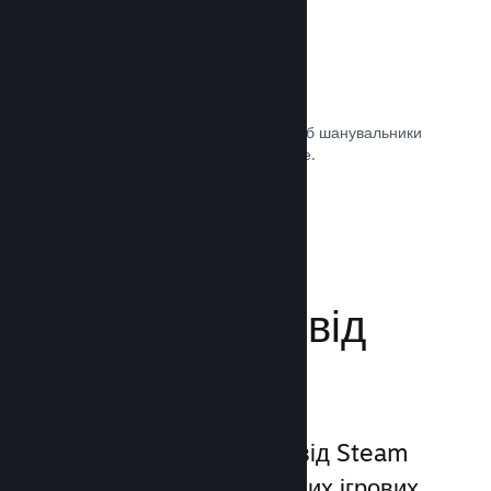
Саундтреки ігор
Продавайте саундтрек своєї гри, щоб шанувальники
могли насолоджуватися ним будь-де.
Документація →
Поліпшіть досвід
гравців
Унікальний набір послуг від Steam
виходить за межі звичайних ігрових