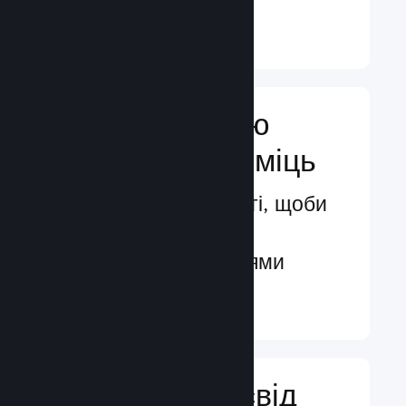
Докладніше ↓
Посильте свою
маркетингову міць
Безмежні можливості, щоби
бути поміченими
потенційними гравцями
Докладніше ↓
Поліпшіть досвід