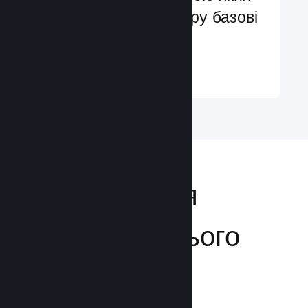
ви легко додасте в гру базові
та поліпшені функції
Докладніше ↓
Відкривайтеся
аудиторії з усього
світу