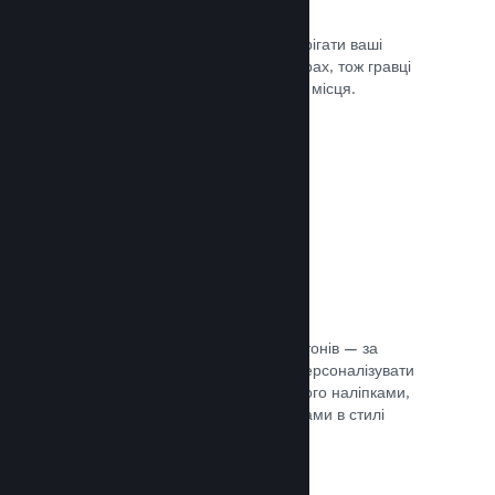
Хмарні збереження
Steam Cloud може автоматично зберігати ваші
файли збереження на наших серверах, тож гравці
можуть продовжити гру з будь-якого місця.
Документація →
Персоналізація профілю
Створіть предмети для крамниці жетонів — за
їхньою допомогою гравці зможуть персоналізувати
свій профіль Steam, прикрасивши його наліпками,
аватарами, тлом й іншими предметами в стилі
вашої гри.
Документація →