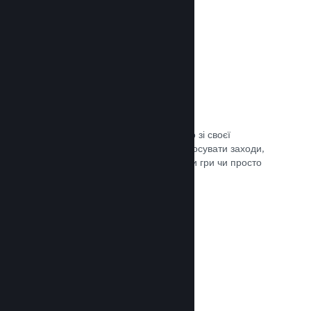
Трансляції наживо
Транслюйте свою гру наживо просто зі своєї
сторінки в крамниці Steam, щоби просувати заходи,
розповісти подробиці щодо розробки гри чи просто
поспілкуватися зі спільнотою.
Документація →