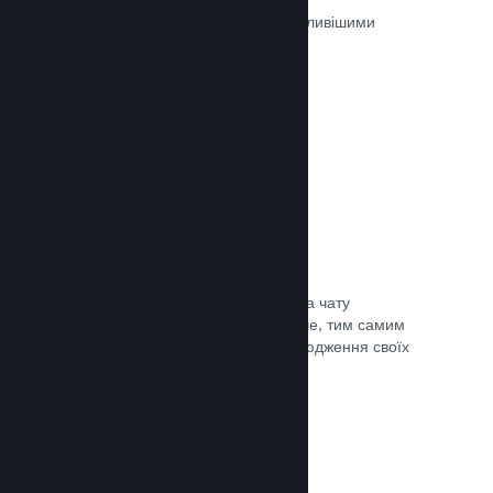
Ігри на Steam рецензуються найважливішими
людьми — тими, хто в них грають.
Документація →
Чат із друзями
Списки друзів і перероблена система чату
залишають гравців у Steam ще довше, тим самим
даючи вам іще один спосіб розповсюдження своїх
ігор потенційним покупцям.
Документація →