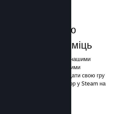
Посильте свою
маркетингову міць
Ви можете скористатися нашими
унікальними маркетинговими
можливостями, щоби додати свою гру
до 1 трильйона показів ігор у Steam на
день.