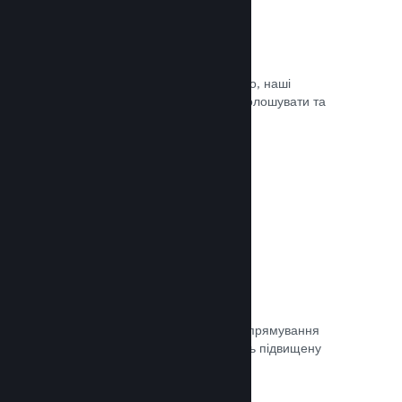
Оновлюйте коли завгодно
Випускайте оновлення коли завгодно, наші
інструменти дозволять вам легко оголошувати та
доносити оновлення до гравців.
Документація →
Швидка мережа
Використовуйте мережу Valve для спрямування
мережевого трафіку, що забезпечить підвищену
стабільність, швидкість і стійкість.
Документація →