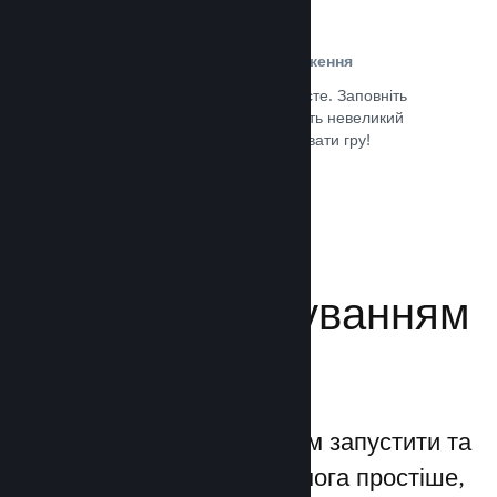
Проста реєстрація та розповсюдження
Надсилання гри до Steam дуже просте. Заповніть
кілька цифрових документів, заплатіть невеликий
внесок і все — ви можете завантажувати гру!
Документація →
Керуйте просуванням
своєї гри
Steamworks дозволяє вам запустити та
керувати процесами якомога простіше,