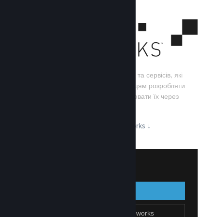
Steamworks — це набір інструментів та сервісів, які
допомагають розробникам та видавцям розробляти
свої ігри, а також ефективно поширювати їх через
Steam.
Дізнайтеся про можливості Steamworks
↓
Увійти до Steamworks
Увійти
Назад
Приєднатися до Steamworks