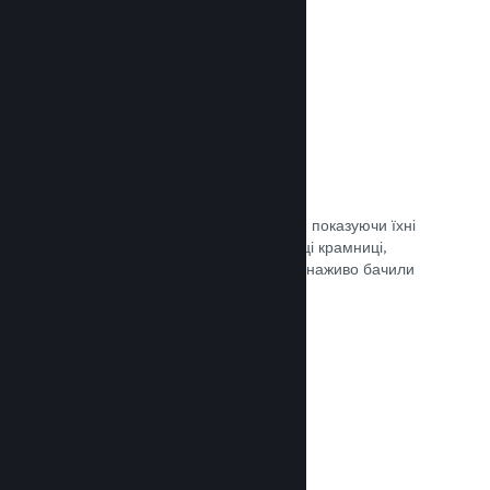
Документація →
Обрані трансляції
Заохочуйте шанувальників своєї гри, показуючи їхні
трансляції безпосередньо на сторінці крамниці,
щоби потенційні гравці та спільнота наживо бачили
ігролад.
Документація →