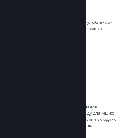
Миттєві знімки екрана
Гравці легко можуть ділитися своїми улюбленими
моментами з вашої гри зі своїми друзями та
найширшою спільнотою Steam.
Документація →
Посібники від спільноти
Фани можуть публікувати посібники задля
поглиблення та вдосконалення досвіду для інших:
висвітлення цікавих моментів, пояснення складних
економік або розв’язання головоломок.
Документація →