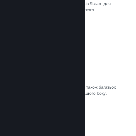
передавати останні збірки до серверів Steam для
внутрішнього бета-тестування чи легкого
загальнодоступного випуску.
Документація →
Власна сторінка крамниці Steam
За допомогою зображень та відео, а також багатьох
налаштувань покажіть свою гру з кращого боку.
Документація →