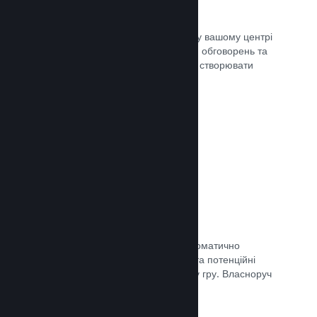
Центр спільноти
Шанувальники можуть спілкуватися у вашому центрі
спільноти — вбудованому місцю для обговорень та
новин. Окрім того, вони можуть самі створювати
вміст для поліпшення вашої гри.
Документація →
Форуми
У вашому центрі спільноти було автоматично
створено форум, де шанувальники та потенційні
покупці можуть поговорити про вашу гру. Власноруч
нічого створювати непотрібно.
Документація →