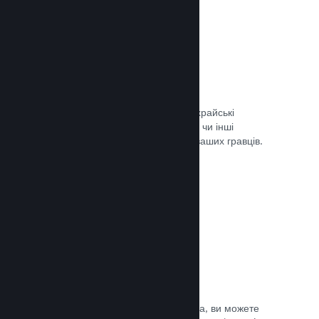
Запобігання шахрайству
Steam автоматично врегульовує шахрайські
придбання, як-от скасування вмісту, чи інші
зловживання, і це вбезпечує вас та ваших гравців.
Документація →
Захист від піратства
Щоби зменшити можливість піратства, ви можете