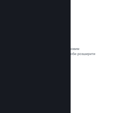
Зв’язок із кураторами
Пропонуйте свою гру відповідним ігровим
авторитетам та кураторам Steam, щоби розширити
аудиторію потенційних покупців.
Документація →
Рецензії