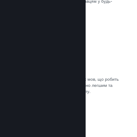
може швидко доставити вашу гру гравцям у будь-
якій частині світу.
Документація →
Підтримувані мови: 29
Клієнт Steam підтримує 29 ключових мов, що робить
процес придбання ігор у Steam значно легшим та
приємнішим для гравців із усього світу.
Документація →