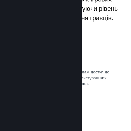
лаунчерів для ПК, збільшуючи рівень
заохочення та задоволення гравців.
Оверлей Steam
Внутрішньоігровий інтерфейс надає вам доступ до
багатьох можливостей спільноти: користувацьких
посібників, чату Steam, досягнень тощо.
Документація →