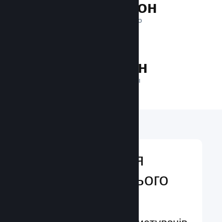
1 трильйон
ПОКАЗІВ ЩОДЕННО
30.6 млн
ГРАВЦІВ У МЕРЕЖІ
Відкривайтеся
аудиторії з усього
світу