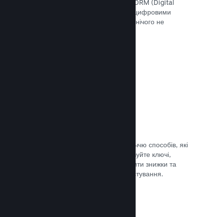
скористатися інструментами Steam DRM (Digital
Rights Management — «Управління цифровими
правами»), додати свою систему чи нічого не
використовувати. Вибір за вами.
Документація →
Ключі Steam
Надавайте доступ до своєї гри безліччю способів, які
ви тільки можете уявити. Використовуйте ключі,
щоби продавати ігри вроздріб, вводити знижки та
пропонувати комплекти, або для тестування.
Документація →