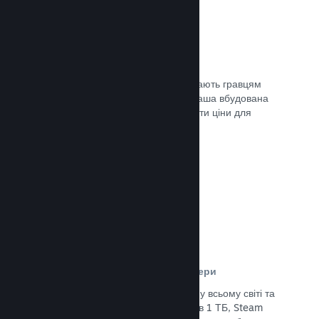
Ціни у 35+ валютах
Місцеві регіональні валюти допомагають гравцям
простіше здійснювати придбання. Наша вбудована
підтримка допоможе вам налаштувати ціни для
кожного регіону.
Документація →
Мережа розповсюдження та сервери
Із понад 400 розподілених серверів у всьому світі та
основним оптоволоконним зв’язком в 1 ТБ, Steam