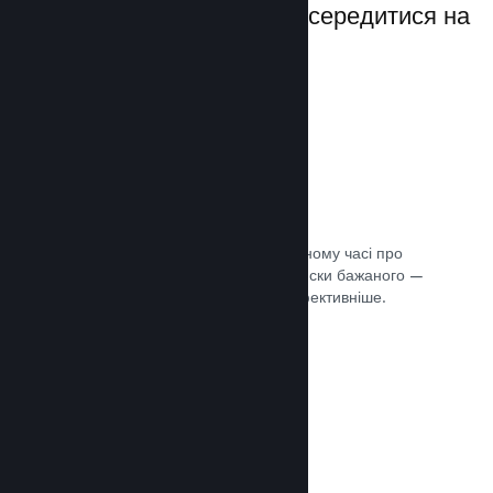
даючи вам можливість зосередитися на
своїй грі.
Дані розпродажів наживо
Розділені за регіонами звіти в реальному часі про
ваші продажі, кількість гравців та списки бажаного —
усе це допоможе вам працювати ефективніше.
Документація →