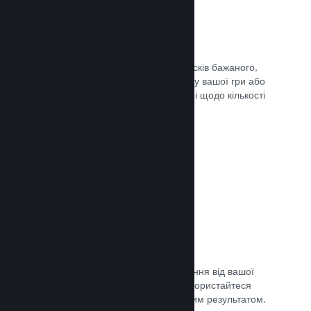
Списки бажаного
Гравці, які додадуть вашу гру до списків бажаного,
отримають сповіщення в разі випуску вашої гри або
додання знижки, а ви отримаєте дані щодо кількості
зацікавлених гравців.
Документація →
Дочасний доступ Steam
Дозвольте спільноті отримати враження від вашої
гри, допоки вона ще в розробці — скористайтеся
відгуками для порівняння з очікуваним результатом.