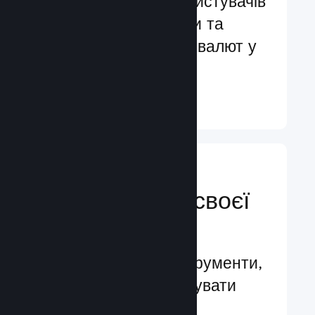
Обслуговування користувачів
більш ніж 29 мовами та
підтримка понад 35 валют у
всьому світі
Докладніше ↓
Керуйте
просуванням своєї
гри
Провідні бізнес-інструменти,
які допомагають керувати
вашою грою