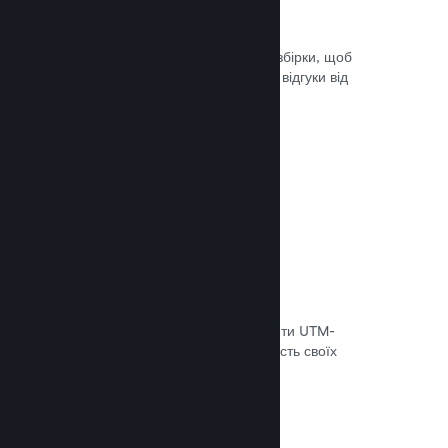
Steam Playtest
Легко керуйте доступом до окремої збірки, щоб
проводити тестування й отримувати відгуки від
гравців на ранніх етапах розробки.
Документація →
Відстеження конверсій
Використовуйте вбудовані інструменти UTM-
аналітики, щоб оцінювати ефективність своїх
маркетингових кампаній.
Документація →