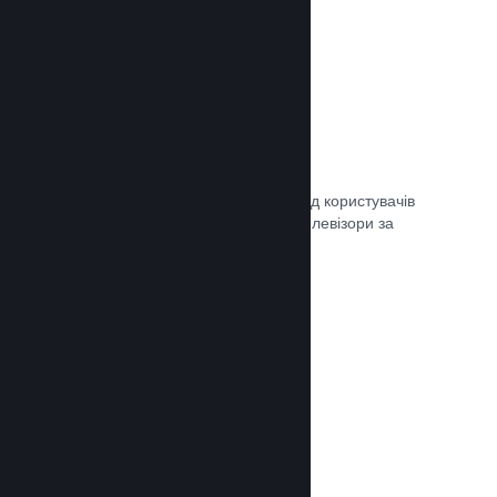
Remote Play
Автоматично розширте ігровий досвід користувачів
Steam на телефони, планшети чи телевізори за
допомогою Steam Remote Play.
Документація →
Remote Play Together