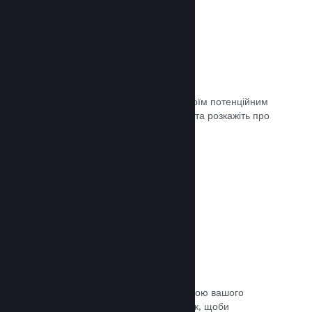
Майбутні сторінки
Щойно ви матимете що показати своїм потенційним
клієнтам, створіть сторінку крамниці та розкажіть про
свою гру світу.
Документація →
Автоматичний процес збірки
Зробіть Steam автоматичною частиною вашого
звичайного процесу підготовки збірок, щоби