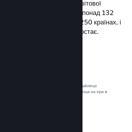
Steam надає доступ до світової
спільноти гравців — а це понад 132
мільйони користувачів у 250 країнах, і
їхня кількість постійно зростає.
80+ способів оплати
Ми дослідили та легко інтегрували найліпші
способи, якими гравці витрачають гроші на ігри в
різних країнах світу.
Документація →