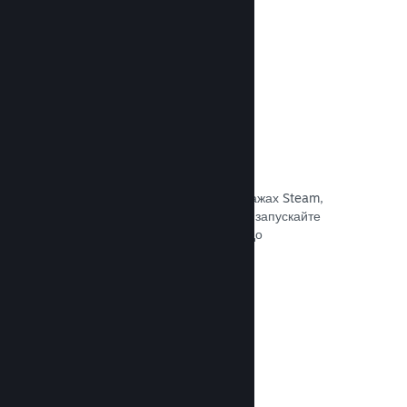
Документація →
Знижки та розпродажі
Беріть участь у регулярних розпродажах Steam,
доступних для всіх розробників, або запускайте
власні програми знижок відповідно до
маркетингових потреб.
Документація →