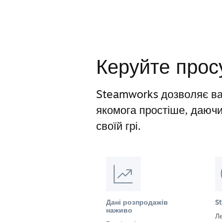
Керуйте прос
Steamworks дозволяє ва
якомога простіше, даюч
своїй грі.
Дані розпродажів
S
наживо
Ле