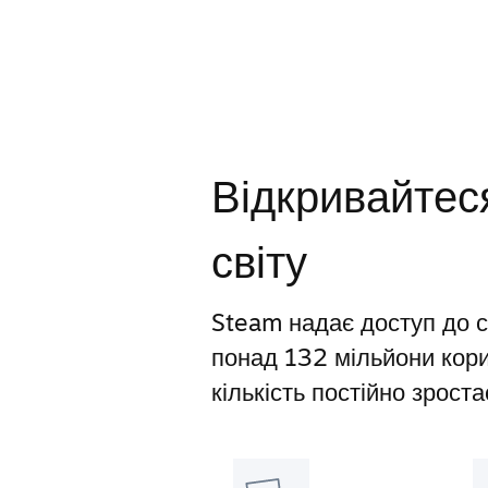
Відкривайтеся
світу
Steam надає доступ до св
понад 132 мільйони корис
кількість постійно зроста