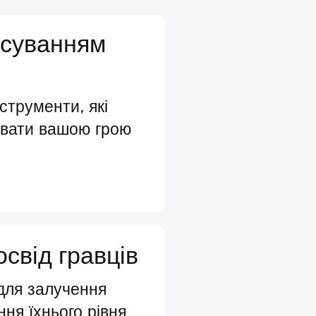
осуванням
нструменти, які
увати вашою грою
освід гравців
 для залучення
ння їхнього рівня