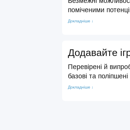
Безмежні можливост
поміченими потенц
Докладніше ↓
Додавайте іг
Перевірені й випро
базові та поліпшені
Докладніше ↓