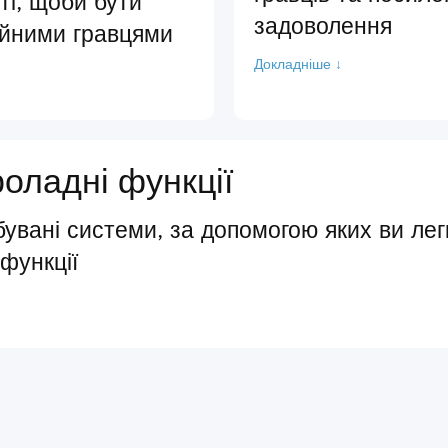
і, щоби бути
задоволення
ійними гравцями
Докладніше ↓
роладні функції
бувані системи, за допомогою яких ви лег
 функції