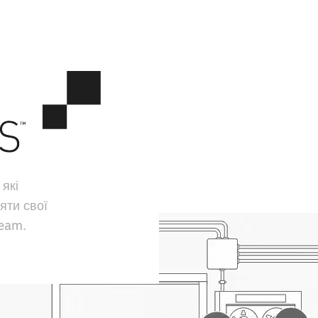
 які
яти свої
team.