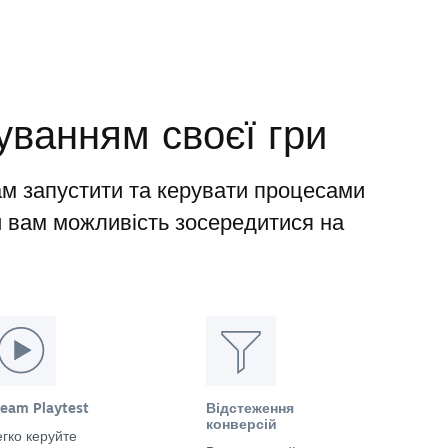
уванням своєї гри
м запустити та керувати процесами
и вам можливість зосередитися на
team Playtest
Відстеження
конверсій
гко керуйте