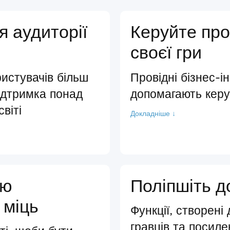
я аудиторії
Керуйте пр
своєї гри
истувачів більш
Провідні бізнес-і
ідтримка понад
допомагають кер
віті
Докладніше ↓
ою
Поліпшіть д
 міць
Функції, створені
гравців та посиле