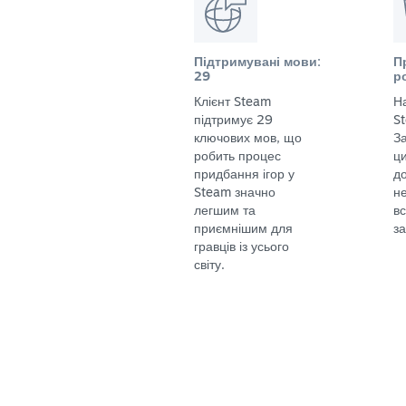
Підтримувані мови:
П
29
р
Клієнт Steam
Н
підтримує 29
S
ключових мов, що
За
робить процес
ц
придбання ігор у
до
Steam значно
не
легшим та
в
приємнішим для
за
гравців із усього
світу.