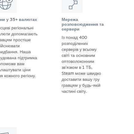
іни у 35+ валютах
Мережа
розповсюдження та
сцеві регіональні
сервери
алюти допомагають
Із понад 400
равцям простіше
розподілених
дійснювати
серверів у всьому
ридбання. Наша
світі та основним
будована підтримка
оптоволоконним
опоможе вам
зв’язком в 1 ТБ,
алаштувати ціни
Steam може швидко
я кожного регіону.
доставити вашу гру
гравцям у будь-якій
частині світу.