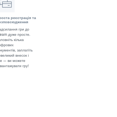
роста реєстрація та
озповсюдження
адсилання гри до
team дуже просте.
повніть кілька
ифрових
кументів, заплатіть
великий внесок і
се — ви можете
вантажувати гру!