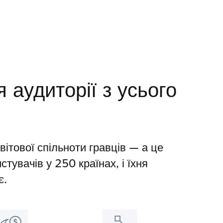
 аудиторії з усього
ітової спільноти гравців — а це
тувачів у 250 країнах, і їхня
є.