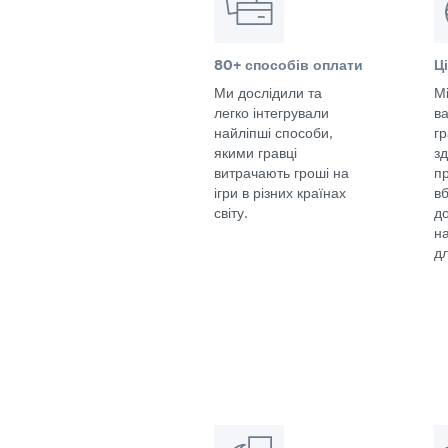
80+ способів оплати
Ц
Ми дослідили та
Мі
легко інтегрували
в
найліпші способи,
г
якими гравці
з
витрачають гроші на
п
ігри в різних країнах
в
світу.
д
н
дл