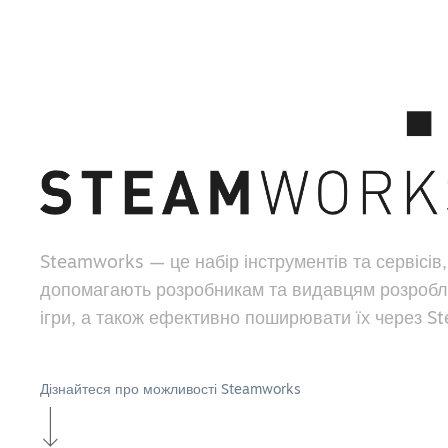
Steamworks — це набір інструментів та сервісів,
допомагають розробникам та видавцям розробл
ігри, а також ефективно поширювати їх через S
Дізнайтеся про можливості Steamworks