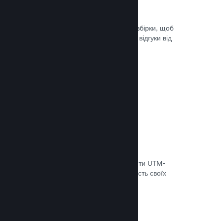
Steam Playtest
Легко керуйте доступом до окремої збірки, щоб
проводити тестування й отримувати відгуки від
гравців на ранніх етапах розробки.
Документація →
Відстеження конверсій
Використовуйте вбудовані інструменти UTM-
аналітики, щоб оцінювати ефективність своїх
маркетингових кампаній.
Документація →