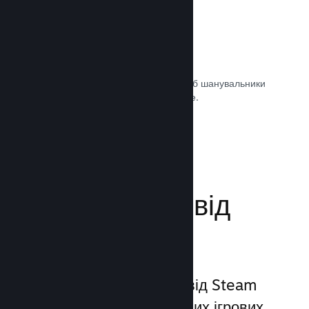
Саундтреки ігор
Продавайте саундтрек своєї гри, щоб шанувальники
могли насолоджуватися ним будь-де.
Документація →
Поліпшіть досвід
гравців
Унікальний набір послуг від Steam
виходить за межі звичайних ігрових