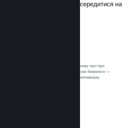
даючи вам можливість зосередитися на
своїй грі.
Дані розпродажів наживо
Розділені за регіонами звіти в реальному часі про
ваші продажі, кількість гравців та списки бажаного —
усе це допоможе вам працювати ефективніше.
Документація →