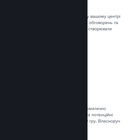
Центр спільноти
Шанувальники можуть спілкуватися у вашому центрі
спільноти — вбудованому місцю для обговорень та
новин. Окрім того, вони можуть самі створювати
вміст для поліпшення вашої гри.
Документація →
Форуми
У вашому центрі спільноти було автоматично
створено форум, де шанувальники та потенційні
покупці можуть поговорити про вашу гру. Власноруч
нічого створювати непотрібно.
Документація →