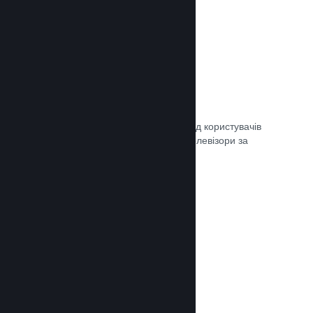
Remote Play
Автоматично розширте ігровий досвід користувачів
Steam на телефони, планшети чи телевізори за
допомогою Steam Remote Play.
Документація →
Remote Play Together