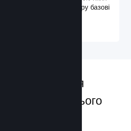
ви легко додасте в гру базові
та поліпшені функції
Докладніше ↓
Відкривайтеся
аудиторії з усього
світу