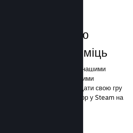
Посильте свою
маркетингову міць
Ви можете скористатися нашими
унікальними маркетинговими
можливостями, щоби додати свою гру
до 1 трильйона показів ігор у Steam на
день.