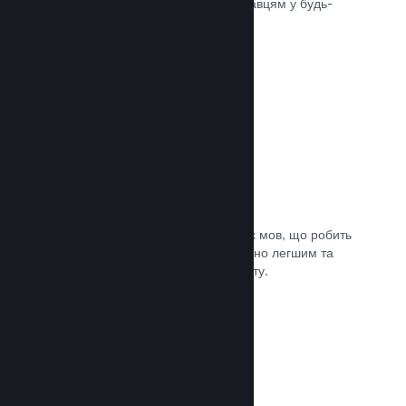
може швидко доставити вашу гру гравцям у будь-
якій частині світу.
Документація →
Підтримувані мови: 29
Клієнт Steam підтримує 29 ключових мов, що робить
процес придбання ігор у Steam значно легшим та
приємнішим для гравців із усього світу.
Документація →