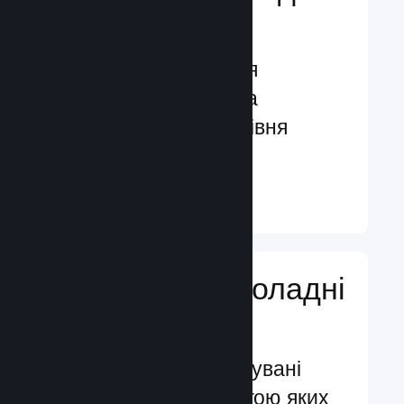
гравців
Функції, створені для
залучення гравців та
посилення їхнього рівня
задоволення
Докладніше ↓
Додавайте ігроладні
функції
Перевірені й випробувані
системи, за допомогою яких