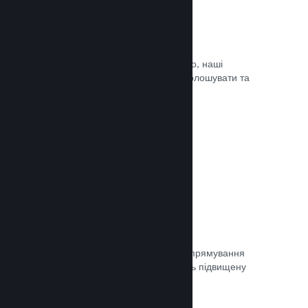
Оновлюйте коли завгодно
Випускайте оновлення коли завгодно, наші
інструменти дозволять вам легко оголошувати та
доносити оновлення до гравців.
Документація →
Швидка мережа
Використовуйте мережу Valve для спрямування
мережевого трафіку, що забезпечить підвищену
стабільність, швидкість і стійкість.
Документація →