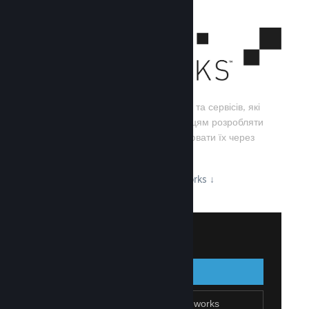
Steamworks — це набір інструментів та сервісів, які
допомагають розробникам та видавцям розробляти
свої ігри, а також ефективно поширювати їх через
Steam.
Дізнайтеся про можливості Steamworks
↓
Увійти до Steamworks
Увійти
Назад
Приєднатися до Steamworks