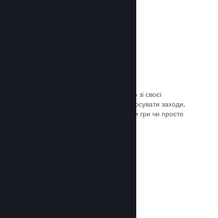
Трансляції наживо
Транслюйте свою гру наживо просто зі своєї
сторінки в крамниці Steam, щоби просувати заходи,
розповісти подробиці щодо розробки гри чи просто
поспілкуватися зі спільнотою.
Документація →