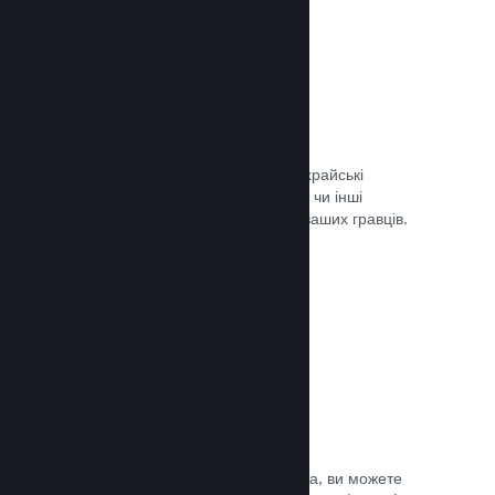
Запобігання шахрайству
Steam автоматично врегульовує шахрайські
придбання, як-от скасування вмісту, чи інші
зловживання, і це вбезпечує вас та ваших гравців.
Документація →
Захист від піратства
Щоби зменшити можливість піратства, ви можете