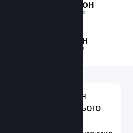
1 трильйон
ПОКАЗІВ ЩОДЕННО
27.7 млн
ГРАВЦІВ У МЕРЕЖІ
Відкривайтеся
аудиторії з усього
світу