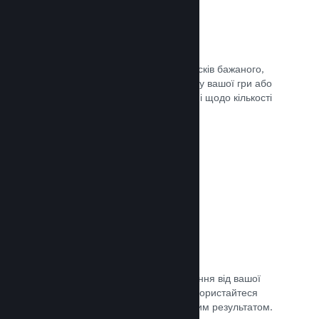
Списки бажаного
Гравці, які додадуть вашу гру до списків бажаного,
отримають сповіщення в разі випуску вашої гри або
додання знижки, а ви отримаєте дані щодо кількості
зацікавлених гравців.
Документація →
Дочасний доступ Steam
Дозвольте спільноті отримати враження від вашої
гри, допоки вона ще в розробці — скористайтеся
відгуками для порівняння з очікуваним результатом.