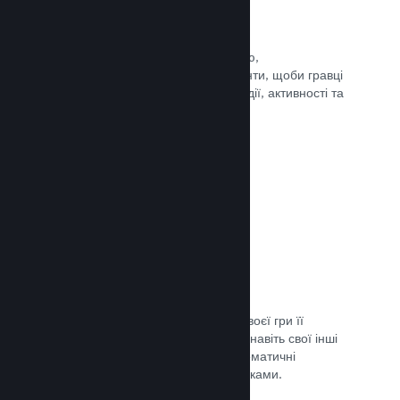
Події та оголошення
Будьте на зв’язку зі своєю спільнотою,
використовуючи вбудовані інструменти, щоби гравці
завжди знали про ваші найновіші події, активності та
функції.
Документація →
Комплекти ігор
Створюйте комплекти: додайте до своєї гри її
завантажуваний вміст, саундтрек чи навіть свої інші
ігри. Ви також можете створювати тематичні
комплекти разом з іншими розробниками.