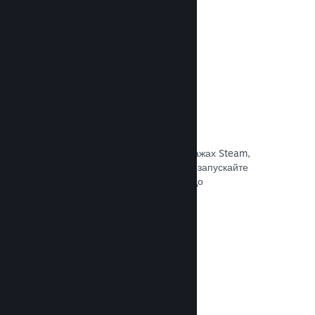
Документація →
Знижки та розпродажі
Беріть участь у регулярних розпродажах Steam,
доступних для всіх розробників, або запускайте
власні програми знижок відповідно до
маркетингових потреб.
Документація →