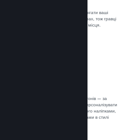
Хмарні збереження
Steam Cloud може автоматично зберігати ваші
файли збереження на наших серверах, тож гравці
можуть продовжити гру з будь-якого місця.
Документація →
Персоналізація профілю
Створіть предмети для крамниці жетонів — за
їхньою допомогою гравці зможуть персоналізувати
свій профіль Steam, прикрасивши його наліпками,
аватарами, тлом й іншими предметами в стилі
вашої гри.
Документація →