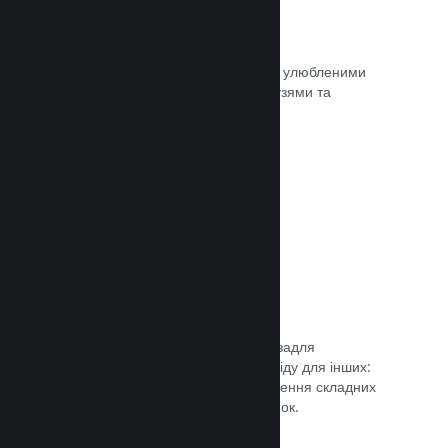
Миттєві знімки екрана
Гравці легко можуть ділитися своїми улюбленими
моментами з вашої гри зі своїми друзями та
найширшою спільнотою Steam.
Документація →
Посібники від спільноти
Фани можуть публікувати посібники задля
поглиблення та вдосконалення досвіду для інших:
висвітлення цікавих моментів, пояснення складних
економік або розв’язання головоломок.
Документація →