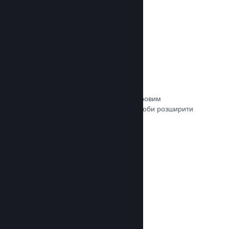
Зв’язок із кураторами
Пропонуйте свою гру відповідним ігровим
авторитетам та кураторам Steam, щоби розширити
аудиторію потенційних покупців.
Документація →
Рецензії