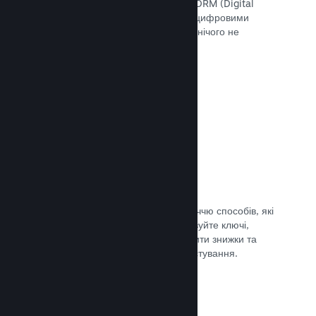
скористатися інструментами Steam DRM (Digital
Rights Management — «Управління цифровими
правами»), додати свою систему чи нічого не
використовувати. Вибір за вами.
Документація →
Ключі Steam
Надавайте доступ до своєї гри безліччю способів, які
ви тільки можете уявити. Використовуйте ключі,
щоби продавати ігри вроздріб, вводити знижки та
пропонувати комплекти, або для тестування.
Документація →