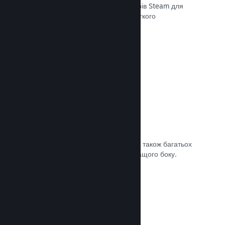
передавати останні збірки до серверів Steam для
внутрішнього бета-тестування чи легкого
загальнодоступного випуску.
Документація →
Власна сторінка крамниці Steam
За допомогою зображень та відео, а також багатьох
налаштувань покажіть свою гру з кращого боку.
Документація →