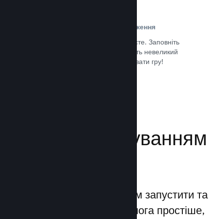
Проста реєстрація та розповсюдження
Надсилання гри до Steam дуже просте. Заповніть
кілька цифрових документів, заплатіть невеликий
внесок і все — ви можете завантажувати гру!
Документація →
Керуйте просуванням
своєї гри
Steamworks дозволяє вам запустити та
керувати процесами якомога простіше,