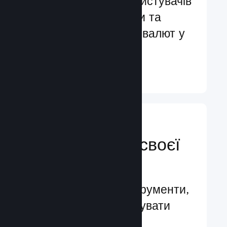
Обслуговування користувачів
більш ніж 29 мовами та
підтримка понад 35 валют у
всьому світі
Докладніше ↓
Керуйте
просуванням своєї
гри
Провідні бізнес-інструменти,
які допомагають керувати
вашою грою