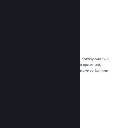
Документація →
Обрані трансляції
Заохочуйте шанувальників своєї гри, показуючи їхні
трансляції безпосередньо на сторінці крамниці,
щоби потенційні гравці та спільнота наживо бачили
ігролад.
Документація →