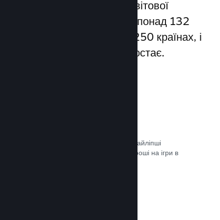
Steam надає доступ до світової
спільноти гравців — а це понад 132
мільйони користувачів у 250 країнах, і
їхня кількість постійно зростає.
80+ способів оплати
Ми дослідили та легко інтегрували найліпші
способи, якими гравці витрачають гроші на ігри в
різних країнах світу.
Документація →