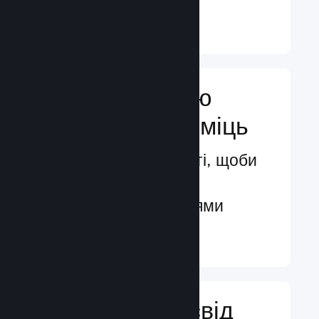
Докладніше ↓
Посильте свою
маркетингову міць
Безмежні можливості, щоби
бути поміченими
потенційними гравцями
Докладніше ↓
Поліпшіть досвід