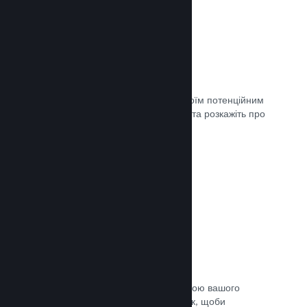
Майбутні сторінки
Щойно ви матимете що показати своїм потенційним
клієнтам, створіть сторінку крамниці та розкажіть про
свою гру світу.
Документація →
Автоматичний процес збірки
Зробіть Steam автоматичною частиною вашого
звичайного процесу підготовки збірок, щоби