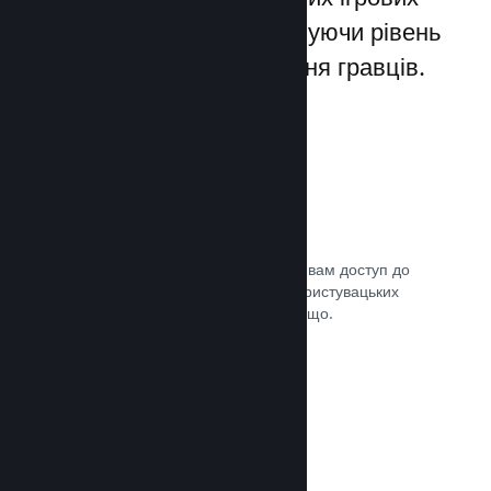
лаунчерів для ПК, збільшуючи рівень
заохочення та задоволення гравців.
Оверлей Steam
Внутрішньоігровий інтерфейс надає вам доступ до
багатьох можливостей спільноти: користувацьких
посібників, чату Steam, досягнень тощо.
Документація →