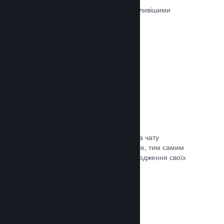
Ігри на Steam рецензуються найважливішими
людьми — тими, хто в них грають.
Документація →
Чат із друзями
Списки друзів і перероблена система чату
залишають гравців у Steam ще довше, тим самим
даючи вам іще один спосіб розповсюдження своїх
ігор потенційним покупцям.
Документація →