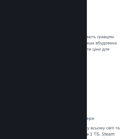
Ціни у 35+ валютах
Місцеві регіональні валюти допомагають гравцям
простіше здійснювати придбання. Наша вбудована
підтримка допоможе вам налаштувати ціни для
кожного регіону.
Документація →
Мережа розповсюдження та сервери
Із понад 400 розподілених серверів у всьому світі та
основним оптоволоконним зв’язком в 1 ТБ, Steam