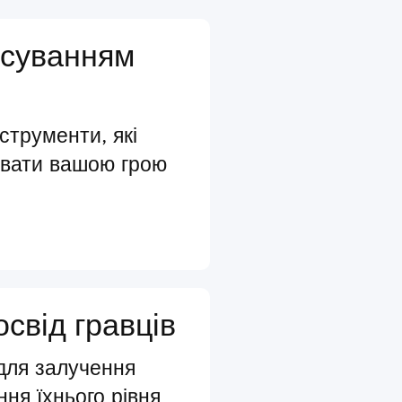
осуванням
нструменти, які
увати вашою грою
освід гравців
 для залучення
ння їхнього рівня