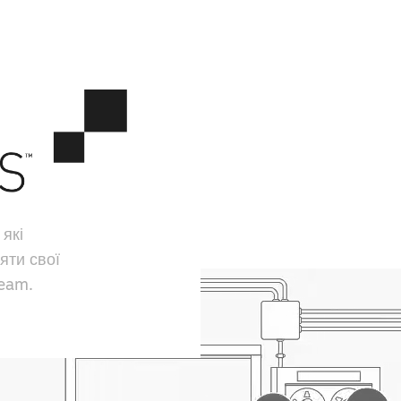
 які
яти свої
team.