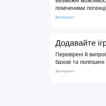
Безмежні можливост
поміченими потенц
Докладніше ↓
Додавайте іг
Перевірені й випро
базові та поліпшені
Докладніше ↓