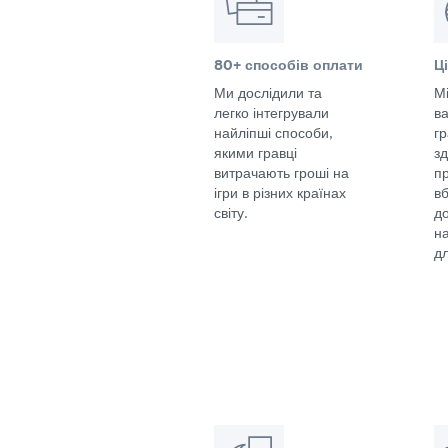
80+ способів оплати
Ц
Ми дослідили та
Мі
легко інтегрували
в
найліпші способи,
г
якими гравці
з
витрачають гроші на
п
ігри в різних країнах
в
світу.
д
н
дл