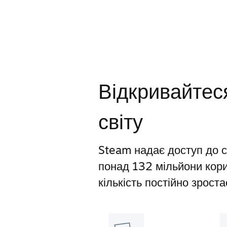
Відкривайтеся
світу
Steam надає доступ до св
понад 132 мільйони корис
кількість постійно зроста