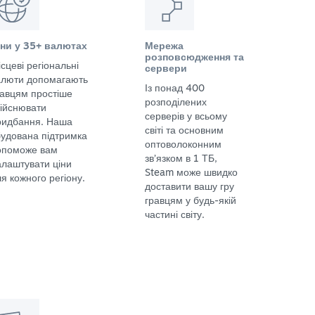
іни у 35+ валютах
Мережа
розповсюдження та
сцеві регіональні
сервери
алюти допомагають
Із понад 400
равцям простіше
розподілених
дійснювати
серверів у всьому
ридбання. Наша
світі та основним
будована підтримка
оптоволоконним
опоможе вам
зв’язком в 1 ТБ,
алаштувати ціни
Steam може швидко
я кожного регіону.
доставити вашу гру
гравцям у будь-якій
частині світу.