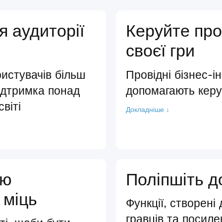
я аудиторії
Керуйте пр
своєї гри
истувачів більш
Провідні бізнес-і
ідтримка понад
допомагають кер
віті
Докладніше ↓
ою
Поліпшіть д
 міць
Функції, створені
гравців та посиле