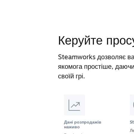
Керуйте прос
Steamworks дозволяє ва
якомога простіше, даюч
своїй грі.
Дані розпродажів
S
наживо
Ле