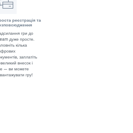
роста реєстрація та
озповсюдження
адсилання гри до
team дуже просте.
повніть кілька
ифрових
кументів, заплатіть
великий внесок і
се — ви можете
вантажувати гру!