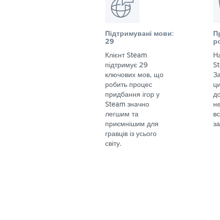
Підтримувані мови:
П
29
р
Клієнт Steam
Н
підтримує 29
S
ключових мов, що
За
робить процес
ц
придбання ігор у
до
Steam значно
не
легшим та
в
приємнішим для
за
гравців із усього
світу.