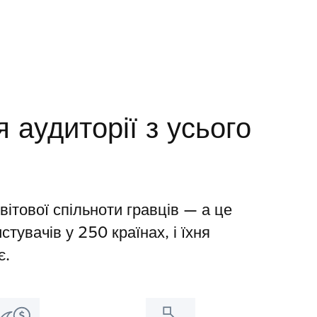
 аудиторії з усього
ітової спільноти гравців — а це
тувачів у 250 країнах, і їхня
є.