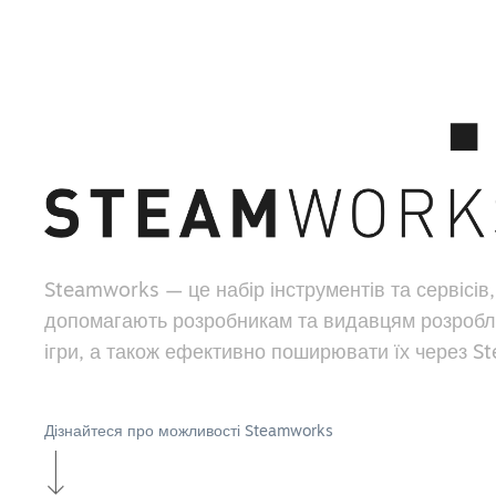
Steamworks — це набір інструментів та сервісів,
допомагають розробникам та видавцям розробл
ігри, а також ефективно поширювати їх через S
Дізнайтеся про можливості Steamworks