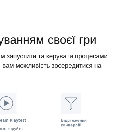
уванням своєї гри
м запустити та керувати процесами
и вам можливість зосередитися на
team Playtest
Відстеження
конверсій
гко керуйте