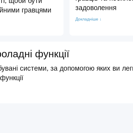
і, щоби бути
задоволення
ійними гравцями
Докладніше ↓
роладні функції
бувані системи, за допомогою яких ви лег
 функції