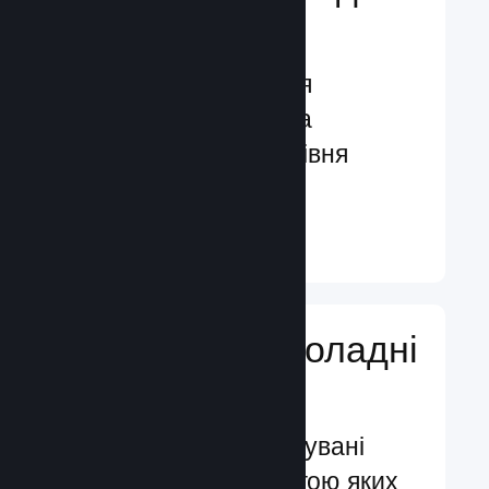
гравців
Функції, створені для
залучення гравців та
посилення їхнього рівня
задоволення
Докладніше ↓
Додавайте ігроладні
функції
Перевірені й випробувані
системи, за допомогою яких