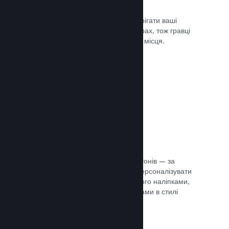
Хмарні збереження
Steam Cloud може автоматично зберігати ваші
файли збереження на наших серверах, тож гравці
можуть продовжити гру з будь-якого місця.
Документація →
Персоналізація профілю
Створіть предмети для крамниці жетонів — за
їхньою допомогою гравці зможуть персоналізувати
свій профіль Steam, прикрасивши його наліпками,
аватарами, тлом й іншими предметами в стилі
вашої гри.
Документація →