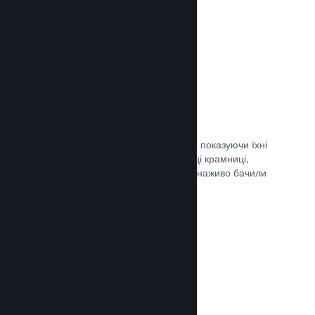
Документація →
Обрані трансляції
Заохочуйте шанувальників своєї гри, показуючи їхні
трансляції безпосередньо на сторінці крамниці,
щоби потенційні гравці та спільнота наживо бачили
ігролад.
Документація →