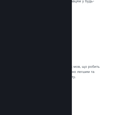
може швидко доставити вашу гру гравцям у будь-
якій частині світу.
Документація →
Підтримувані мови: 29
Клієнт Steam підтримує 29 ключових мов, що робить
процес придбання ігор у Steam значно легшим та
приємнішим для гравців із усього світу.
Документація →