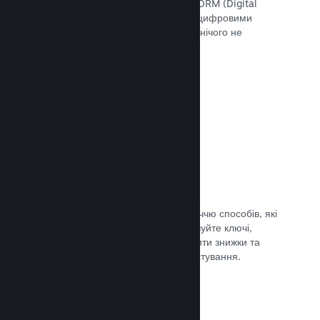
скористатися інструментами Steam DRM (Digital
Rights Management — «Управління цифровими
правами»), додати свою систему чи нічого не
використовувати. Вибір за вами.
Документація →
Ключі Steam
Надавайте доступ до своєї гри безліччю способів, які
ви тільки можете уявити. Використовуйте ключі,
щоби продавати ігри вроздріб, вводити знижки та
пропонувати комплекти, або для тестування.
Документація →