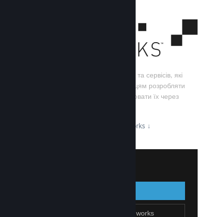
Steamworks — це набір інструментів та сервісів, які
допомагають розробникам та видавцям розробляти
свої ігри, а також ефективно поширювати їх через
Steam.
Дізнайтеся про можливості Steamworks
↓
Увійти до Steamworks
Увійти
Назад
Приєднатися до Steamworks