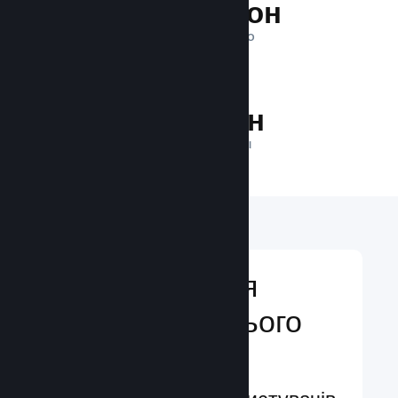
1 трильйон
ПОКАЗІВ ЩОДЕННО
29.9 млн
ГРАВЦІВ У МЕРЕЖІ
Відкривайтеся
аудиторії з усього
світу