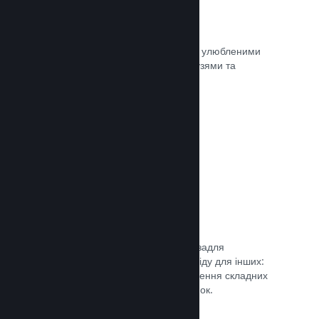
Миттєві знімки екрана
Гравці легко можуть ділитися своїми улюбленими
моментами з вашої гри зі своїми друзями та
найширшою спільнотою Steam.
Документація →
Посібники від спільноти
Фани можуть публікувати посібники задля
поглиблення та вдосконалення досвіду для інших:
висвітлення цікавих моментів, пояснення складних
економік або розв’язання головоломок.
Документація →