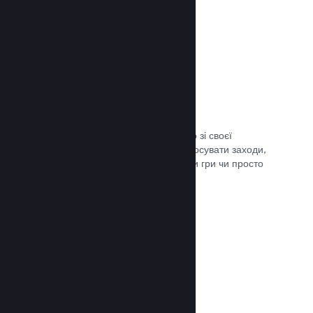
Трансляції наживо
Транслюйте свою гру наживо просто зі своєї
сторінки в крамниці Steam, щоби просувати заходи,
розповісти подробиці щодо розробки гри чи просто
поспілкуватися зі спільнотою.
Документація →