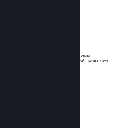
Зв’язок із кураторами
Пропонуйте свою гру відповідним ігровим
авторитетам та кураторам Steam, щоби розширити
аудиторію потенційних покупців.
Документація →
Рецензії