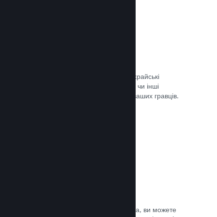
Запобігання шахрайству
Steam автоматично врегульовує шахрайські
придбання, як-от скасування вмісту, чи інші
зловживання, і це вбезпечує вас та ваших гравців.
Документація →
Захист від піратства
Щоби зменшити можливість піратства, ви можете