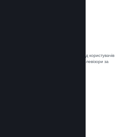
Remote Play
Автоматично розширте ігровий досвід користувачів
Steam на телефони, планшети чи телевізори за
допомогою Steam Remote Play.
Документація →
Remote Play Together