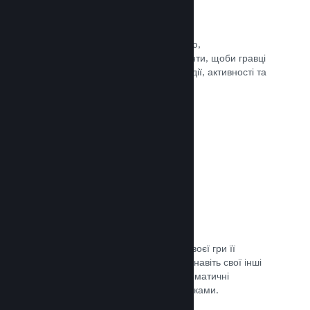
Події та оголошення
Будьте на зв’язку зі своєю спільнотою,
використовуючи вбудовані інструменти, щоби гравці
завжди знали про ваші найновіші події, активності та
функції.
Документація →
Комплекти ігор
Створюйте комплекти: додайте до своєї гри її
завантажуваний вміст, саундтрек чи навіть свої інші
ігри. Ви також можете створювати тематичні
комплекти разом з іншими розробниками.