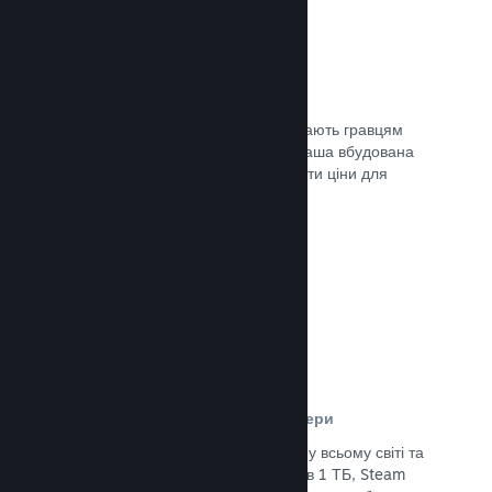
Ціни у 35+ валютах
Місцеві регіональні валюти допомагають гравцям
простіше здійснювати придбання. Наша вбудована
підтримка допоможе вам налаштувати ціни для
кожного регіону.
Документація →
Мережа розповсюдження та сервери
Із понад 400 розподілених серверів у всьому світі та
основним оптоволоконним зв’язком в 1 ТБ, Steam