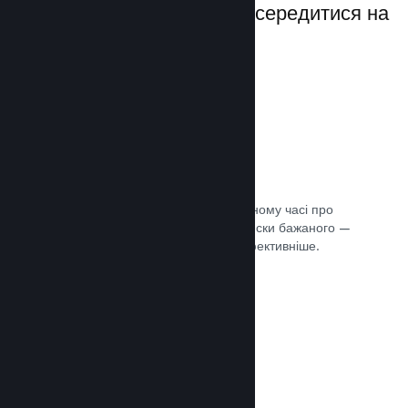
даючи вам можливість зосередитися на
своїй грі.
Дані розпродажів наживо
Розділені за регіонами звіти в реальному часі про
ваші продажі, кількість гравців та списки бажаного —
усе це допоможе вам працювати ефективніше.
Документація →