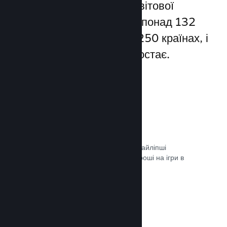
Steam надає доступ до світової
спільноти гравців — а це понад 132
мільйони користувачів у 250 країнах, і
їхня кількість постійно зростає.
80+ способів оплати
Ми дослідили та легко інтегрували найліпші
способи, якими гравці витрачають гроші на ігри в
різних країнах світу.
Документація →