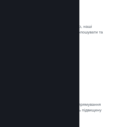
Оновлюйте коли завгодно
Випускайте оновлення коли завгодно, наші
інструменти дозволять вам легко оголошувати та
доносити оновлення до гравців.
Документація →
Швидка мережа
Використовуйте мережу Valve для спрямування
мережевого трафіку, що забезпечить підвищену
стабільність, швидкість і стійкість.
Документація →