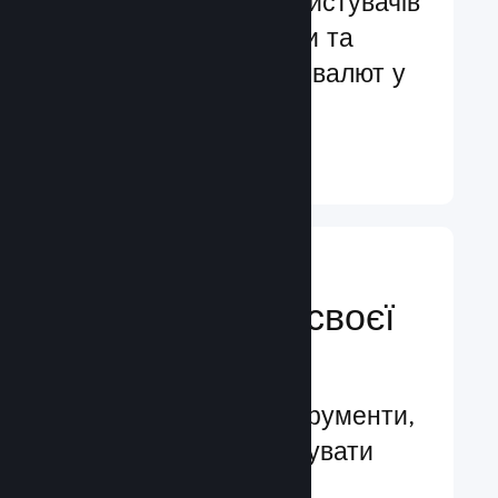
Обслуговування користувачів
більш ніж 29 мовами та
підтримка понад 35 валют у
всьому світі
Докладніше ↓
Керуйте
просуванням своєї
гри
Провідні бізнес-інструменти,
які допомагають керувати
вашою грою