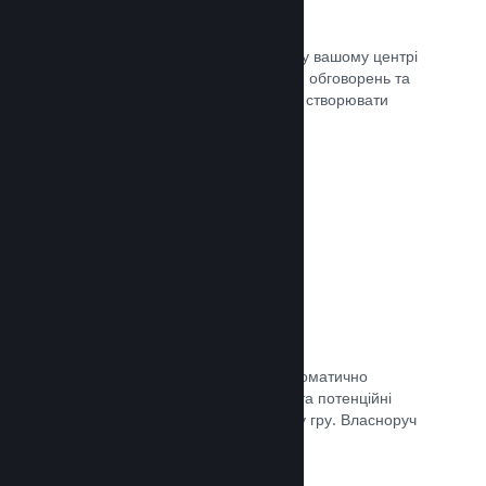
Центр спільноти
Шанувальники можуть спілкуватися у вашому центрі
спільноти — вбудованому місцю для обговорень та
новин. Окрім того, вони можуть самі створювати
вміст для поліпшення вашої гри.
Документація →
Форуми
У вашому центрі спільноти було автоматично
створено форум, де шанувальники та потенційні
покупці можуть поговорити про вашу гру. Власноруч
нічого створювати непотрібно.
Документація →