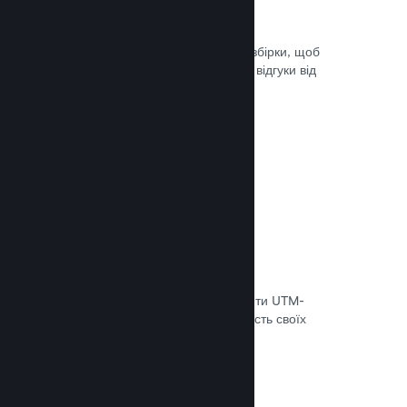
Steam Playtest
Легко керуйте доступом до окремої збірки, щоб
проводити тестування й отримувати відгуки від
гравців на ранніх етапах розробки.
Документація →
Відстеження конверсій
Використовуйте вбудовані інструменти UTM-
аналітики, щоб оцінювати ефективність своїх
маркетингових кампаній.
Документація →