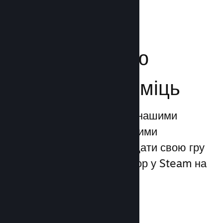
Посильте свою
маркетингову міць
Ви можете скористатися нашими
унікальними маркетинговими
можливостями, щоби додати свою гру
до 1 трильйона показів ігор у Steam на
день.