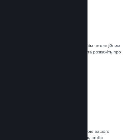
Майбутні сторінки
Щойно ви матимете що показати своїм потенційним
клієнтам, створіть сторінку крамниці та розкажіть про
свою гру світу.
Документація →
Автоматичний процес збірки
Зробіть Steam автоматичною частиною вашого
звичайного процесу підготовки збірок, щоби