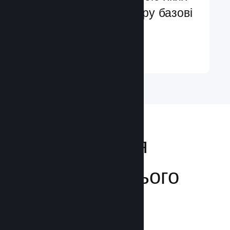
ви легко додасте в гру базові
та поліпшені функції
Докладніше ↓
Відкривайтеся
аудиторії з усього
світу