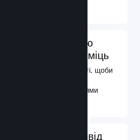
Докладніше ↓
Посильте свою
маркетингову міць
Безмежні можливості, щоби
бути поміченими
потенційними гравцями
Докладніше ↓
Поліпшіть досвід