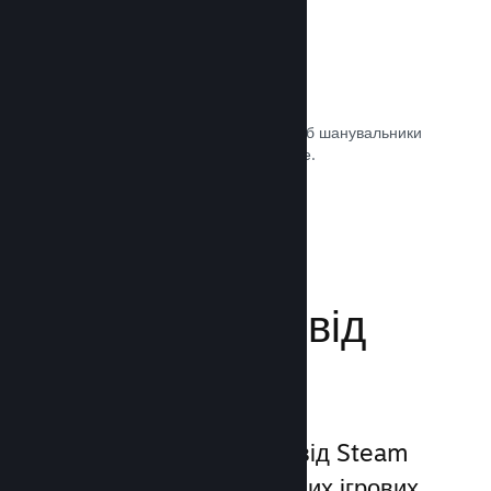
Саундтреки ігор
Продавайте саундтрек своєї гри, щоб шанувальники
могли насолоджуватися ним будь-де.
Документація →
Поліпшіть досвід
гравців
Унікальний набір послуг від Steam
виходить за межі звичайних ігрових