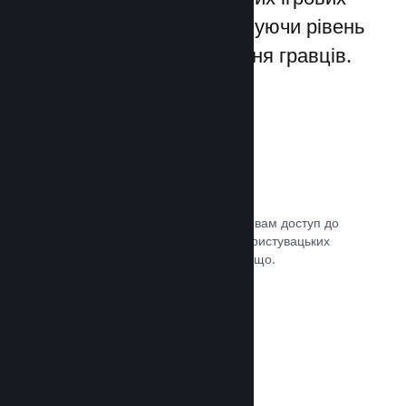
лаунчерів для ПК, збільшуючи рівень
заохочення та задоволення гравців.
Оверлей Steam
Внутрішньоігровий інтерфейс надає вам доступ до
багатьох можливостей спільноти: користувацьких
посібників, чату Steam, досягнень тощо.
Документація →