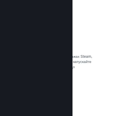
Документація →
Знижки та розпродажі
Беріть участь у регулярних розпродажах Steam,
доступних для всіх розробників, або запускайте
власні програми знижок відповідно до
маркетингових потреб.
Документація →