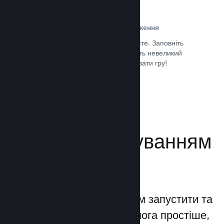
Проста реєстрація та розповсюдження
Надсилання гри до Steam дуже просте. Заповніть
кілька цифрових документів, заплатіть невеликий
внесок і все — ви можете завантажувати гру!
Документація →
Керуйте просуванням
своєї гри
Steamworks дозволяє вам запустити та
керувати процесами якомога простіше,