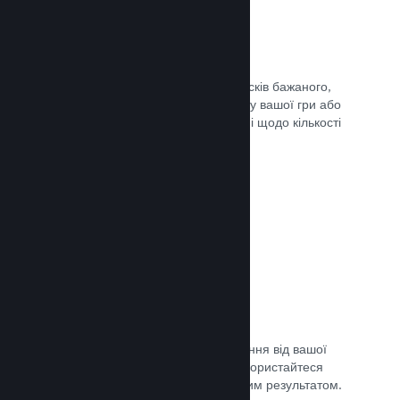
Списки бажаного
Гравці, які додадуть вашу гру до списків бажаного,
отримають сповіщення в разі випуску вашої гри або
додання знижки, а ви отримаєте дані щодо кількості
зацікавлених гравців.
Документація →
Дочасний доступ Steam
Дозвольте спільноті отримати враження від вашої
гри, допоки вона ще в розробці — скористайтеся
відгуками для порівняння з очікуваним результатом.