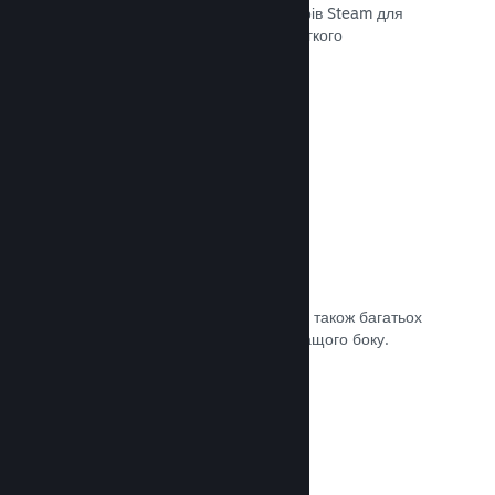
передавати останні збірки до серверів Steam для
внутрішнього бета-тестування чи легкого
загальнодоступного випуску.
Документація →
Власна сторінка крамниці Steam
За допомогою зображень та відео, а також багатьох
налаштувань покажіть свою гру з кращого боку.
Документація →