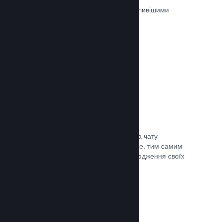
Ігри на Steam рецензуються найважливішими
людьми — тими, хто в них грають.
Документація →
Чат із друзями
Списки друзів і перероблена система чату
залишають гравців у Steam ще довше, тим самим
даючи вам іще один спосіб розповсюдження своїх
ігор потенційним покупцям.
Документація →