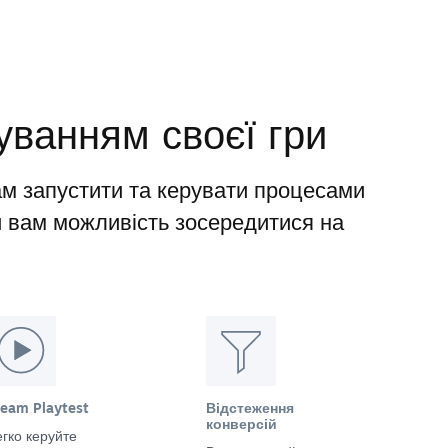
уванням своєї гри
м запустити та керувати процесами
и вам можливість зосередитися на
team Playtest
Відстеження
конверсій
гко керуйте