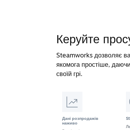
Керуйте прос
Steamworks дозволяє ва
якомога простіше, даюч
своїй грі.
Дані розпродажів
S
наживо
Ле