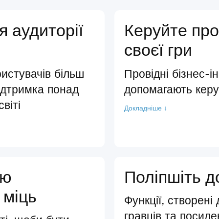
я аудиторії
Керуйте пр
своєї гри
истувачів більш
Провідні бізнес-і
ідтримка понад
допомагають кер
віті
Докладніше ↓
ою
Поліпшіть д
 міць
Функції, створені
гравців та посиле