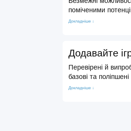
Безмежні можливост
поміченими потенц
Докладніше ↓
Додавайте іг
Перевірені й випро
базові та поліпшені
Докладніше ↓