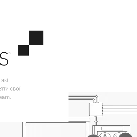
 які
яти свої
team.