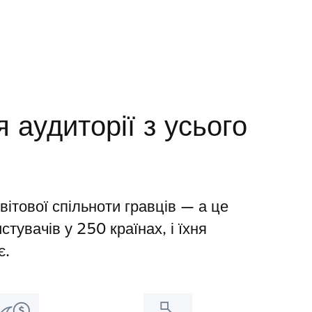
 аудиторії з усього
ітової спільноти гравців — а це
тувачів у 250 країнах, і їхня
є.