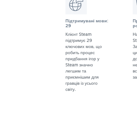
Підтримувані мови:
П
29
р
Клієнт Steam
Н
підтримує 29
S
ключових мов, що
За
робить процес
ц
придбання ігор у
до
Steam значно
не
легшим та
в
приємнішим для
за
гравців із усього
світу.