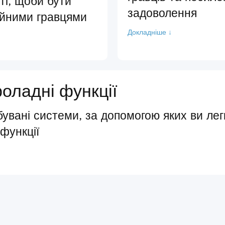
і, щоби бути
задоволення
ійними гравцями
Докладніше ↓
роладні функції
бувані системи, за допомогою яких ви лег
 функції