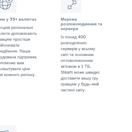
іни у 35+ валютах
Мережа
розповсюдження та
сцеві регіональні
сервери
алюти допомагають
Із понад 400
равцям простіше
розподілених
дійснювати
серверів у всьому
ридбання. Наша
світі та основним
будована підтримка
оптоволоконним
опоможе вам
зв’язком в 1 ТБ,
алаштувати ціни
Steam може швидко
я кожного регіону.
доставити вашу гру
гравцям у будь-якій
частині світу.