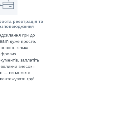
роста реєстрація та
озповсюдження
адсилання гри до
team дуже просте.
повніть кілька
ифрових
кументів, заплатіть
великий внесок і
се — ви можете
вантажувати гру!