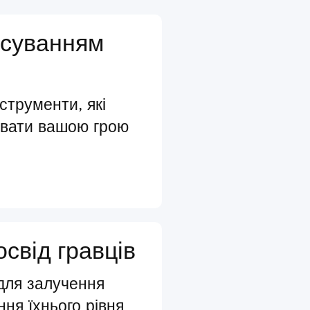
осуванням
нструменти, які
увати вашою грою
освід гравців
 для залучення
ння їхнього рівня