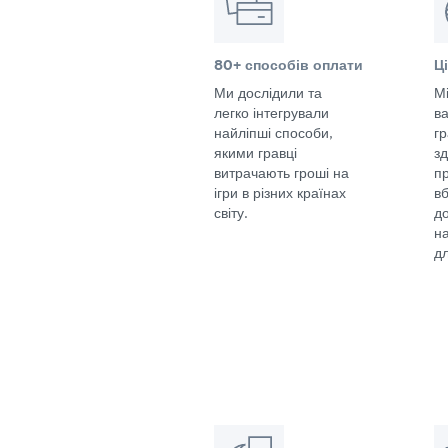
80+ способів оплати
Ц
Ми дослідили та
Мі
легко інтегрували
в
найліпші способи,
г
якими гравці
з
витрачають гроші на
п
ігри в різних країнах
в
світу.
д
н
дл