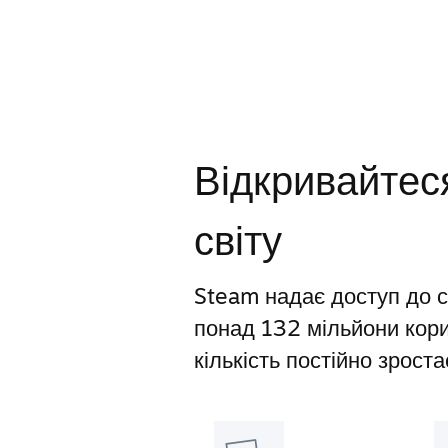
Відкривайтеся
світу
Steam надає доступ до св
понад 132 мільйони корис
кількість постійно зроста