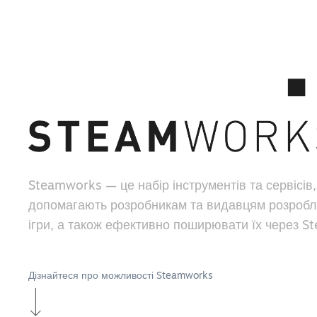
Steamworks — це набір інструментів та сервісів,
допомагають розробникам та видавцям розробл
ігри, а також ефективно поширювати їх через S
Дізнайтеся про можливості Steamworks