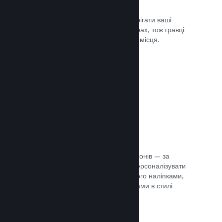
Хмарні збереження
Steam Cloud може автоматично зберігати ваші
файли збереження на наших серверах, тож гравці
можуть продовжити гру з будь-якого місця.
Документація →
Персоналізація профілю
Створіть предмети для крамниці жетонів — за
їхньою допомогою гравці зможуть персоналізувати
свій профіль Steam, прикрасивши його наліпками,
аватарами, тлом й іншими предметами в стилі
вашої гри.
Документація →