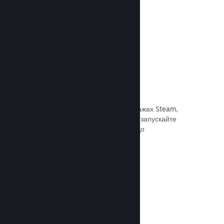
Документація →
Знижки та розпродажі
Беріть участь у регулярних розпродажах Steam,
доступних для всіх розробників, або запускайте
власні програми знижок відповідно до
маркетингових потреб.
Документація →