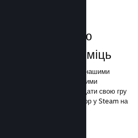
Посильте свою
маркетингову міць
Ви можете скористатися нашими
унікальними маркетинговими
можливостями, щоби додати свою гру
до 1 трильйона показів ігор у Steam на
день.