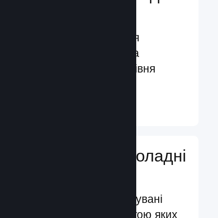
гравців
Функції, створені для
залучення гравців та
посилення їхнього рівня
задоволення
Докладніше ↓
Додавайте ігроладні
функції
Перевірені й випробувані
системи, за допомогою яких