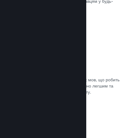
може швидко доставити вашу гру гравцям у будь-
якій частині світу.
Документація →
Підтримувані мови: 29
Клієнт Steam підтримує 29 ключових мов, що робить
процес придбання ігор у Steam значно легшим та
приємнішим для гравців із усього світу.
Документація →