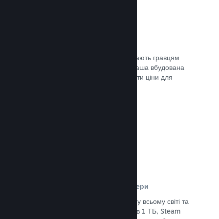
Ціни у 35+ валютах
Місцеві регіональні валюти допомагають гравцям
простіше здійснювати придбання. Наша вбудована
підтримка допоможе вам налаштувати ціни для
кожного регіону.
Документація →
Мережа розповсюдження та сервери
Із понад 400 розподілених серверів у всьому світі та
основним оптоволоконним зв’язком в 1 ТБ, Steam