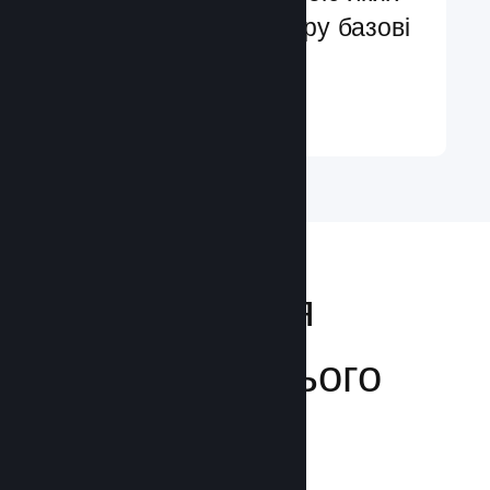
ви легко додасте в гру базові
та поліпшені функції
Докладніше ↓
Відкривайтеся
аудиторії з усього
світу