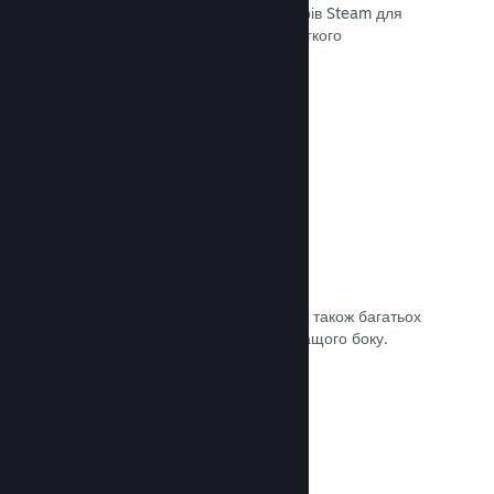
передавати останні збірки до серверів Steam для
внутрішнього бета-тестування чи легкого
загальнодоступного випуску.
Документація →
Власна сторінка крамниці Steam
За допомогою зображень та відео, а також багатьох
налаштувань покажіть свою гру з кращого боку.
Документація →