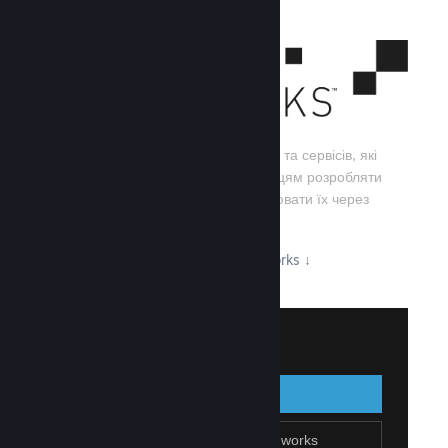
Steamworks — це набір інструментів та сервісів, які
допомагають розробникам та видавцям розробляти
свої ігри, а також ефективно поширювати їх через
Steam.
Дізнайтеся про можливості Steamworks
↓
Увійти до Steamworks
Увійти
Назад
Приєднатися до Steamworks