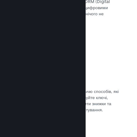
скористатися інструментами Steam DRM (Digital
Rights Management — «Управління цифровими
правами»), додати свою систему чи нічого не
використовувати. Вибір за вами.
Документація →
Ключі Steam
Надавайте доступ до своєї гри безліччю способів, які
ви тільки можете уявити. Використовуйте ключі,
щоби продавати ігри вроздріб, вводити знижки та
пропонувати комплекти, або для тестування.
Документація →