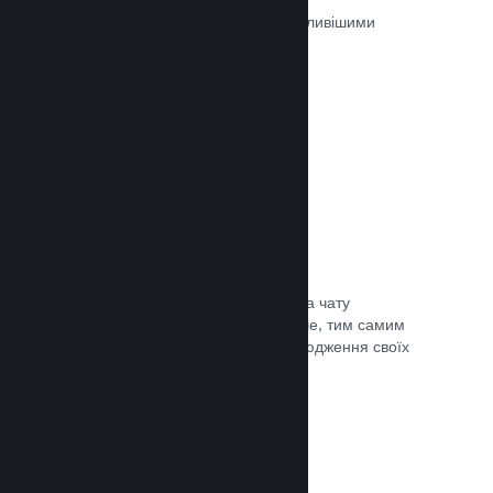
Ігри на Steam рецензуються найважливішими
людьми — тими, хто в них грають.
Документація →
Чат із друзями
Списки друзів і перероблена система чату
залишають гравців у Steam ще довше, тим самим
даючи вам іще один спосіб розповсюдження своїх
ігор потенційним покупцям.
Документація →