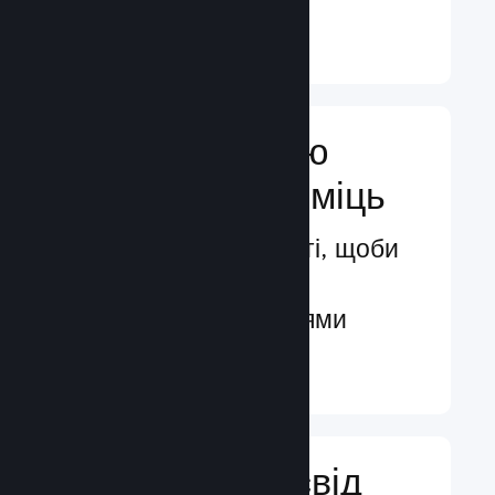
Докладніше ↓
Посильте свою
маркетингову міць
Безмежні можливості, щоби
бути поміченими
потенційними гравцями
Докладніше ↓
Поліпшіть досвід