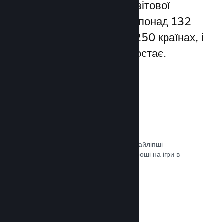
Steam надає доступ до світової
спільноти гравців — а це понад 132
мільйони користувачів у 250 країнах, і
їхня кількість постійно зростає.
80+ способів оплати
Ми дослідили та легко інтегрували найліпші
способи, якими гравці витрачають гроші на ігри в
різних країнах світу.
Документація →