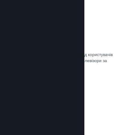
Remote Play
Автоматично розширте ігровий досвід користувачів
Steam на телефони, планшети чи телевізори за
допомогою Steam Remote Play.
Документація →
Remote Play Together