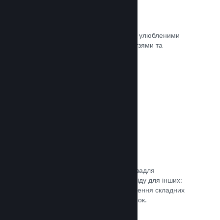
Миттєві знімки екрана
Гравці легко можуть ділитися своїми улюбленими
моментами з вашої гри зі своїми друзями та
найширшою спільнотою Steam.
Документація →
Посібники від спільноти
Фани можуть публікувати посібники задля
поглиблення та вдосконалення досвіду для інших:
висвітлення цікавих моментів, пояснення складних
економік або розв’язання головоломок.
Документація →