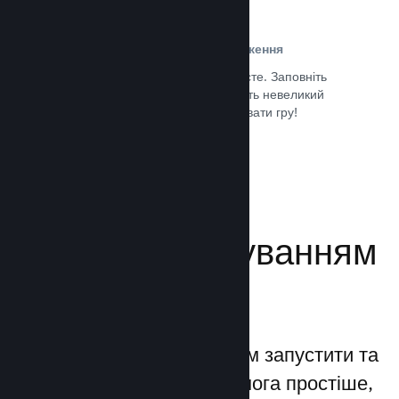
Проста реєстрація та розповсюдження
Надсилання гри до Steam дуже просте. Заповніть
кілька цифрових документів, заплатіть невеликий
внесок і все — ви можете завантажувати гру!
Документація →
Керуйте просуванням
своєї гри
Steamworks дозволяє вам запустити та
керувати процесами якомога простіше,