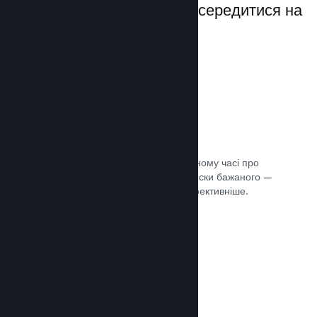
даючи вам можливість зосередитися на
своїй грі.
Дані розпродажів наживо
Розділені за регіонами звіти в реальному часі про
ваші продажі, кількість гравців та списки бажаного —
усе це допоможе вам працювати ефективніше.
Документація →