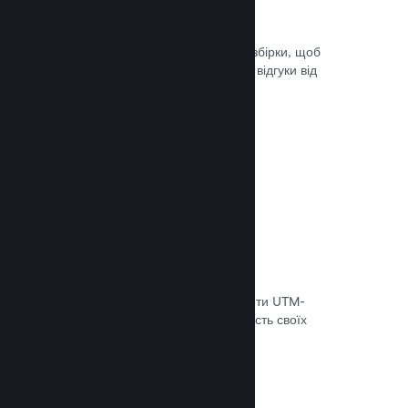
Steam Playtest
Легко керуйте доступом до окремої збірки, щоб
проводити тестування й отримувати відгуки від
гравців на ранніх етапах розробки.
Документація →
Відстеження конверсій
Використовуйте вбудовані інструменти UTM-
аналітики, щоб оцінювати ефективність своїх
маркетингових кампаній.
Документація →