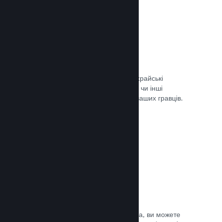
Запобігання шахрайству
Steam автоматично врегульовує шахрайські
придбання, як-от скасування вмісту, чи інші
зловживання, і це вбезпечує вас та ваших гравців.
Документація →
Захист від піратства
Щоби зменшити можливість піратства, ви можете