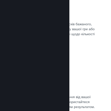
Списки бажаного
Гравці, які додадуть вашу гру до списків бажаного,
отримають сповіщення в разі випуску вашої гри або
додання знижки, а ви отримаєте дані щодо кількості
зацікавлених гравців.
Документація →
Дочасний доступ Steam
Дозвольте спільноті отримати враження від вашої
гри, допоки вона ще в розробці — скористайтеся
відгуками для порівняння з очікуваним результатом.