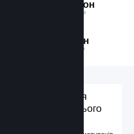
1 трильйон
ПОКАЗІВ ЩОДЕННО
34.6 млн
ГРАВЦІВ У МЕРЕЖІ
Відкривайтеся
аудиторії з усього
світу