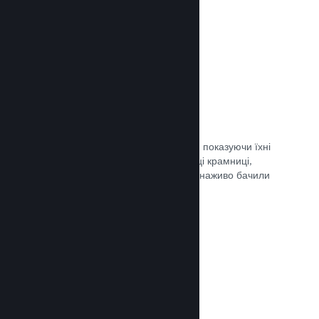
Документація →
Обрані трансляції
Заохочуйте шанувальників своєї гри, показуючи їхні
трансляції безпосередньо на сторінці крамниці,
щоби потенційні гравці та спільнота наживо бачили
ігролад.
Документація →