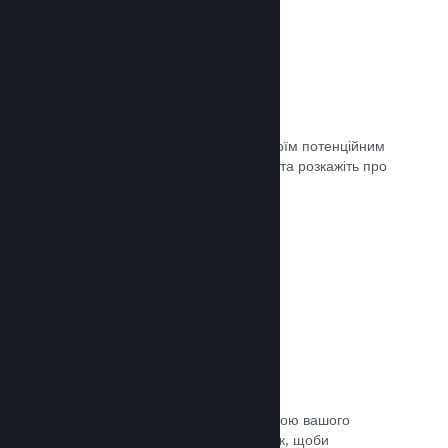
Майбутні сторінки
Щойно ви матимете що показати своїм потенційним
клієнтам, створіть сторінку крамниці та розкажіть про
свою гру світу.
Документація →
Автоматичний процес збірки
Зробіть Steam автоматичною частиною вашого
звичайного процесу підготовки збірок, щоби