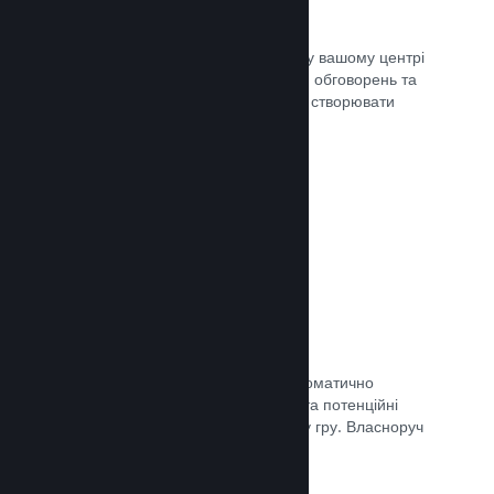
Центр спільноти
Шанувальники можуть спілкуватися у вашому центрі
спільноти — вбудованому місцю для обговорень та
новин. Окрім того, вони можуть самі створювати
вміст для поліпшення вашої гри.
Документація →
Форуми
У вашому центрі спільноти було автоматично
створено форум, де шанувальники та потенційні
покупці можуть поговорити про вашу гру. Власноруч
нічого створювати непотрібно.
Документація →