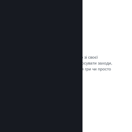
Трансляції наживо
Транслюйте свою гру наживо просто зі своєї
сторінки в крамниці Steam, щоби просувати заходи,
розповісти подробиці щодо розробки гри чи просто
поспілкуватися зі спільнотою.
Документація →