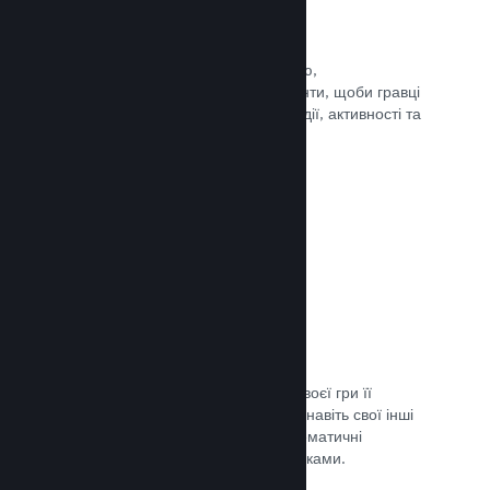
Події та оголошення
Будьте на зв’язку зі своєю спільнотою,
використовуючи вбудовані інструменти, щоби гравці
завжди знали про ваші найновіші події, активності та
функції.
Документація →
Комплекти ігор
Створюйте комплекти: додайте до своєї гри її
завантажуваний вміст, саундтрек чи навіть свої інші
ігри. Ви також можете створювати тематичні
комплекти разом з іншими розробниками.