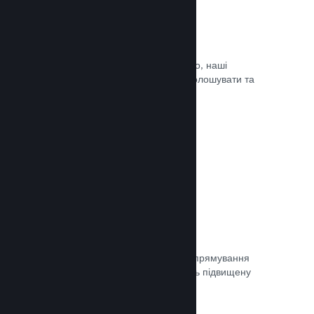
Оновлюйте коли завгодно
Випускайте оновлення коли завгодно, наші
інструменти дозволять вам легко оголошувати та
доносити оновлення до гравців.
Документація →
Швидка мережа
Використовуйте мережу Valve для спрямування
мережевого трафіку, що забезпечить підвищену
стабільність, швидкість і стійкість.
Документація →