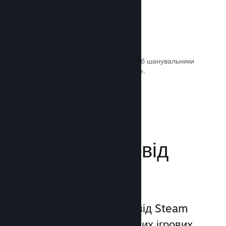
Саундтреки ігор
Продавайте саундтрек своєї гри, щоб шанувальники
могли насолоджуватися ним будь-де.
Документація →
Поліпшіть досвід
гравців
Унікальний набір послуг від Steam
виходить за межі звичайних ігрових