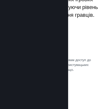
лаунчерів для ПК, збільшуючи рівень
заохочення та задоволення гравців.
Оверлей Steam
Внутрішньоігровий інтерфейс надає вам доступ до
багатьох можливостей спільноти: користувацьких
посібників, чату Steam, досягнень тощо.
Документація →