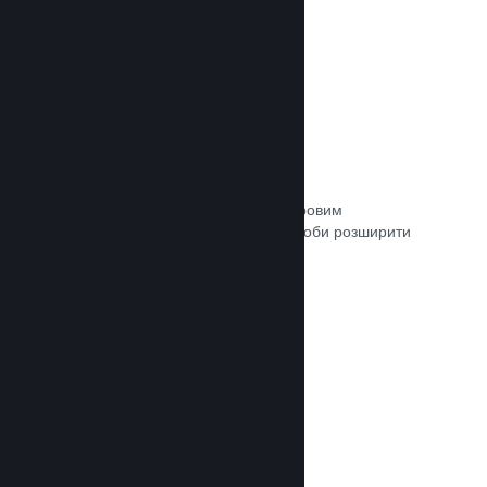
Зв’язок із кураторами
Пропонуйте свою гру відповідним ігровим
авторитетам та кураторам Steam, щоби розширити
аудиторію потенційних покупців.
Документація →
Рецензії