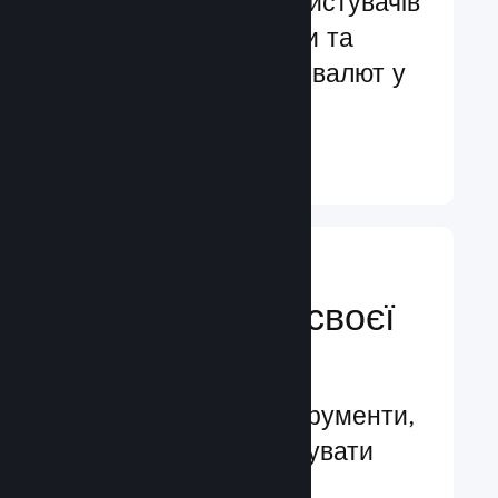
Обслуговування користувачів
більш ніж 29 мовами та
підтримка понад 35 валют у
всьому світі
Докладніше ↓
Керуйте
просуванням своєї
гри
Провідні бізнес-інструменти,
які допомагають керувати
вашою грою