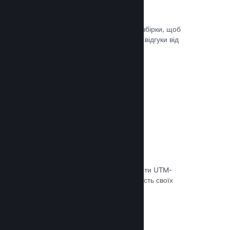
Steam Playtest
Легко керуйте доступом до окремої збірки, щоб
проводити тестування й отримувати відгуки від
гравців на ранніх етапах розробки.
Документація →
Відстеження конверсій
Використовуйте вбудовані інструменти UTM-
аналітики, щоб оцінювати ефективність своїх
маркетингових кампаній.
Документація →