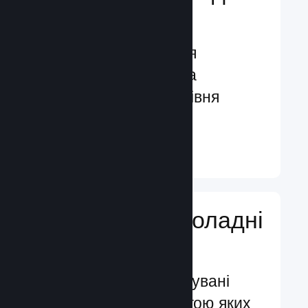
гравців
Функції, створені для
залучення гравців та
посилення їхнього рівня
задоволення
Докладніше ↓
Додавайте ігроладні
функції
Перевірені й випробувані
системи, за допомогою яких