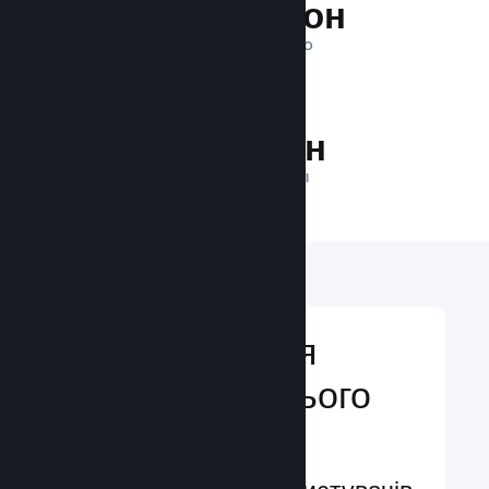
1 трильйон
ПОКАЗІВ ЩОДЕННО
30.4 млн
ГРАВЦІВ У МЕРЕЖІ
Відкривайтеся
аудиторії з усього
світу