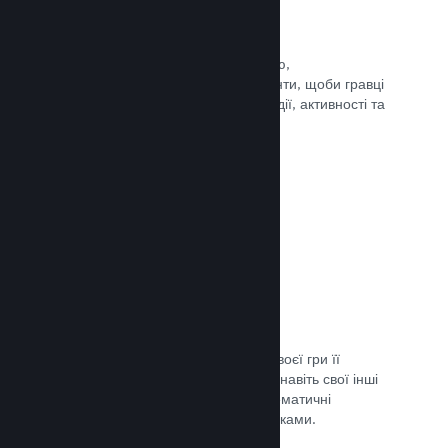
Події та оголошення
Будьте на зв’язку зі своєю спільнотою,
використовуючи вбудовані інструменти, щоби гравці
завжди знали про ваші найновіші події, активності та
функції.
Документація →
Комплекти ігор
Створюйте комплекти: додайте до своєї гри її
завантажуваний вміст, саундтрек чи навіть свої інші
ігри. Ви також можете створювати тематичні
комплекти разом з іншими розробниками.