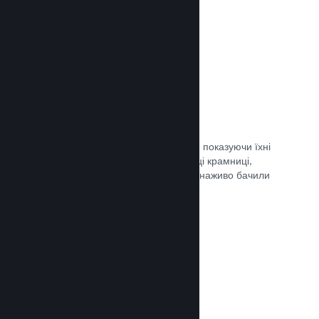
Документація →
Обрані трансляції
Заохочуйте шанувальників своєї гри, показуючи їхні
трансляції безпосередньо на сторінці крамниці,
щоби потенційні гравці та спільнота наживо бачили
ігролад.
Документація →