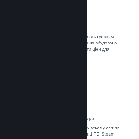
Ціни у 35+ валютах
Місцеві регіональні валюти допомагають гравцям
простіше здійснювати придбання. Наша вбудована
підтримка допоможе вам налаштувати ціни для
кожного регіону.
Документація →
Мережа розповсюдження та сервери
Із понад 400 розподілених серверів у всьому світі та
основним оптоволоконним зв’язком в 1 ТБ, Steam