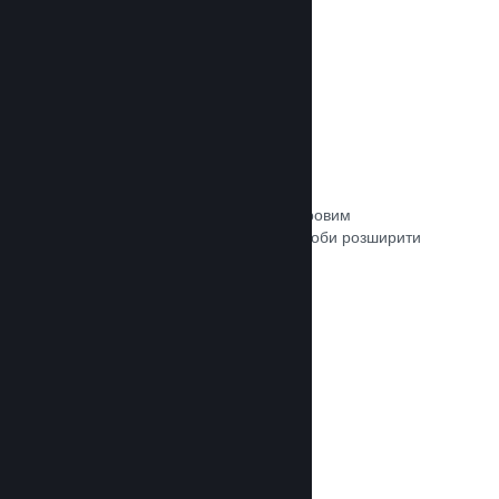
Зв’язок із кураторами
Пропонуйте свою гру відповідним ігровим
авторитетам та кураторам Steam, щоби розширити
аудиторію потенційних покупців.
Документація →
Рецензії