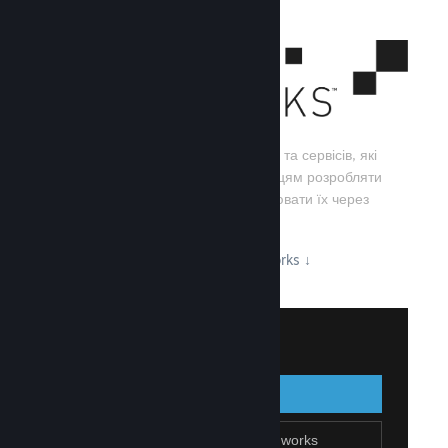
Steamworks — це набір інструментів та сервісів, які
допомагають розробникам та видавцям розробляти
свої ігри, а також ефективно поширювати їх через
Steam.
Дізнайтеся про можливості Steamworks
↓
Увійти до Steamworks
Увійти
Назад
Приєднатися до Steamworks