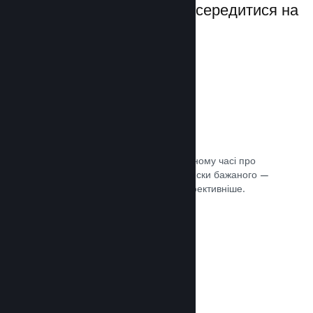
даючи вам можливість зосередитися на
своїй грі.
Дані розпродажів наживо
Розділені за регіонами звіти в реальному часі про
ваші продажі, кількість гравців та списки бажаного —
усе це допоможе вам працювати ефективніше.
Документація →