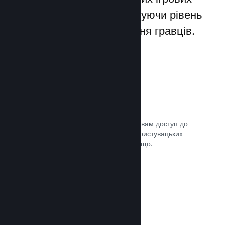
лаунчерів для ПК, збільшуючи рівень
заохочення та задоволення гравців.
Оверлей Steam
Внутрішньоігровий інтерфейс надає вам доступ до
багатьох можливостей спільноти: користувацьких
посібників, чату Steam, досягнень тощо.
Документація →