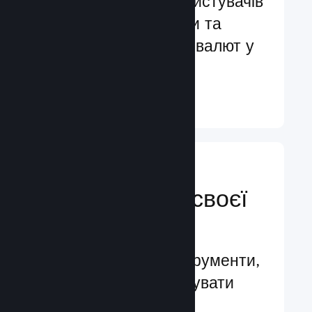
Обслуговування користувачів
більш ніж 29 мовами та
підтримка понад 35 валют у
всьому світі
Докладніше ↓
Керуйте
просуванням своєї
гри
Провідні бізнес-інструменти,
які допомагають керувати
вашою грою