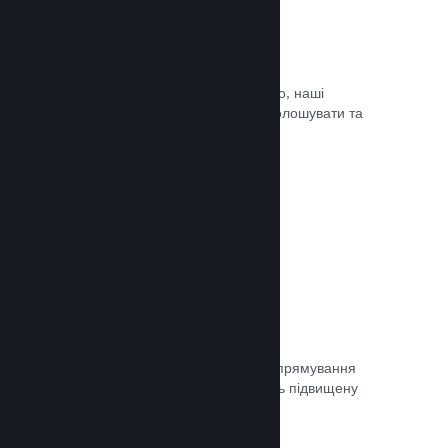
Оновлюйте коли завгодно
Випускайте оновлення коли завгодно, наші
інструменти дозволять вам легко оголошувати та
доносити оновлення до гравців.
Документація →
Швидка мережа
Використовуйте мережу Valve для спрямування
мережевого трафіку, що забезпечить підвищену
стабільність, швидкість і стійкість.
Документація →