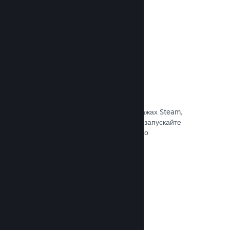
Документація →
Знижки та розпродажі
Беріть участь у регулярних розпродажах Steam,
доступних для всіх розробників, або запускайте
власні програми знижок відповідно до
маркетингових потреб.
Документація →