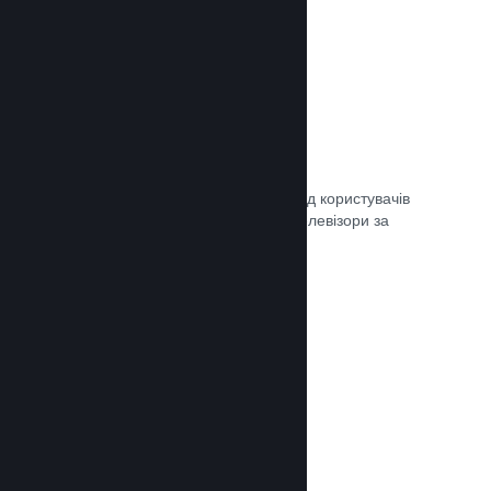
Remote Play
Автоматично розширте ігровий досвід користувачів
Steam на телефони, планшети чи телевізори за
допомогою Steam Remote Play.
Документація →
Remote Play Together