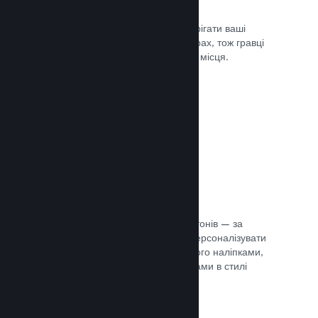
Хмарні збереження
Steam Cloud може автоматично зберігати ваші
файли збереження на наших серверах, тож гравці
можуть продовжити гру з будь-якого місця.
Документація →
Персоналізація профілю
Створіть предмети для крамниці жетонів — за
їхньою допомогою гравці зможуть персоналізувати
свій профіль Steam, прикрасивши його наліпками,
аватарами, тлом й іншими предметами в стилі
вашої гри.
Документація →