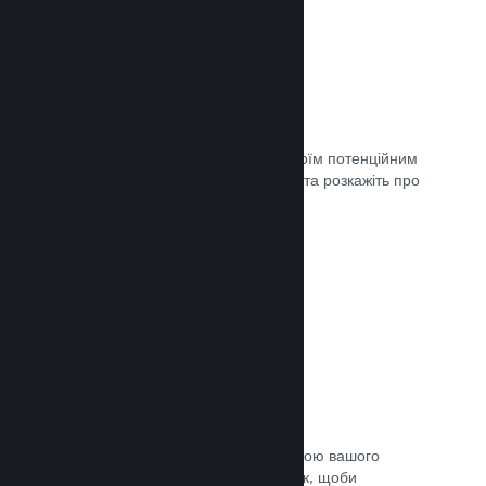
Майбутні сторінки
Щойно ви матимете що показати своїм потенційним
клієнтам, створіть сторінку крамниці та розкажіть про
свою гру світу.
Документація →
Автоматичний процес збірки
Зробіть Steam автоматичною частиною вашого
звичайного процесу підготовки збірок, щоби