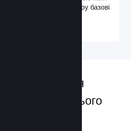
ви легко додасте в гру базові
та поліпшені функції
Докладніше ↓
Відкривайтеся
аудиторії з усього
світу