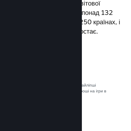
Steam надає доступ до світової
спільноти гравців — а це понад 132
мільйони користувачів у 250 країнах, і
їхня кількість постійно зростає.
80+ способів оплати
Ми дослідили та легко інтегрували найліпші
способи, якими гравці витрачають гроші на ігри в
різних країнах світу.
Документація →