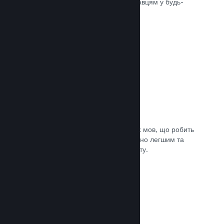
може швидко доставити вашу гру гравцям у будь-
якій частині світу.
Документація →
Підтримувані мови: 29
Клієнт Steam підтримує 29 ключових мов, що робить
процес придбання ігор у Steam значно легшим та
приємнішим для гравців із усього світу.
Документація →