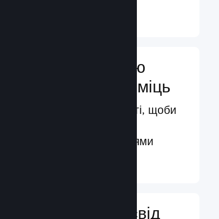
Докладніше ↓
Посильте свою
маркетингову міць
Безмежні можливості, щоби
бути поміченими
потенційними гравцями
Докладніше ↓
Поліпшіть досвід