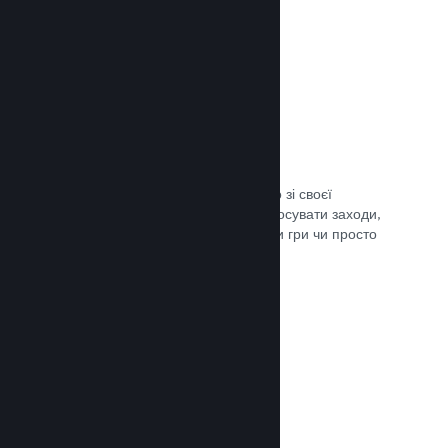
Трансляції наживо
Транслюйте свою гру наживо просто зі своєї
сторінки в крамниці Steam, щоби просувати заходи,
розповісти подробиці щодо розробки гри чи просто
поспілкуватися зі спільнотою.
Документація →