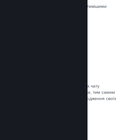
Ігри на Steam рецензуються найважливішими
людьми — тими, хто в них грають.
Документація →
Чат із друзями
Списки друзів і перероблена система чату
залишають гравців у Steam ще довше, тим самим
даючи вам іще один спосіб розповсюдження своїх
ігор потенційним покупцям.
Документація →