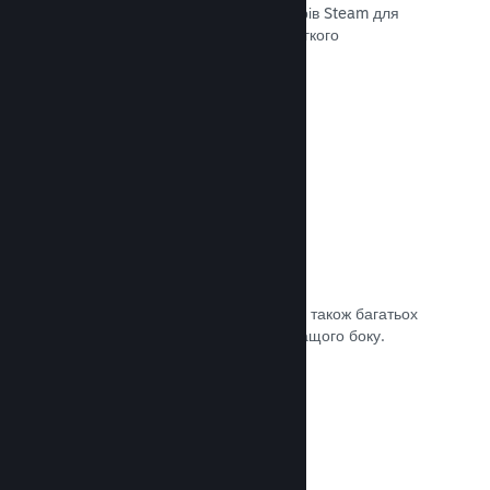
передавати останні збірки до серверів Steam для
внутрішнього бета-тестування чи легкого
загальнодоступного випуску.
Документація →
Власна сторінка крамниці Steam
За допомогою зображень та відео, а також багатьох
налаштувань покажіть свою гру з кращого боку.
Документація →