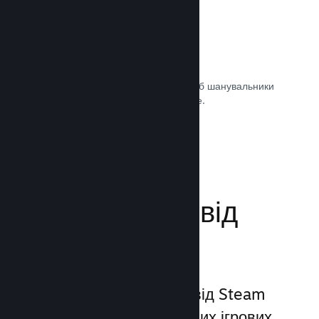
Саундтреки ігор
Продавайте саундтрек своєї гри, щоб шанувальники
могли насолоджуватися ним будь-де.
Документація →
Поліпшіть досвід
гравців
Унікальний набір послуг від Steam
виходить за межі звичайних ігрових