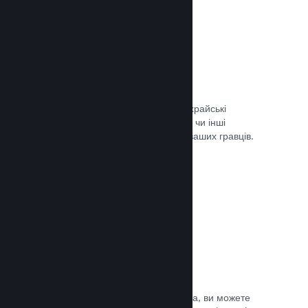
Запобігання шахрайству
Steam автоматично врегульовує шахрайські
придбання, як-от скасування вмісту, чи інші
зловживання, і це вбезпечує вас та ваших гравців.
Документація →
Захист від піратства
Щоби зменшити можливість піратства, ви можете