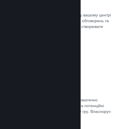
Центр спільноти
Шанувальники можуть спілкуватися у вашому центрі
спільноти — вбудованому місцю для обговорень та
новин. Окрім того, вони можуть самі створювати
вміст для поліпшення вашої гри.
Документація →
Форуми
У вашому центрі спільноти було автоматично
створено форум, де шанувальники та потенційні
покупці можуть поговорити про вашу гру. Власноруч
нічого створювати непотрібно.
Документація →