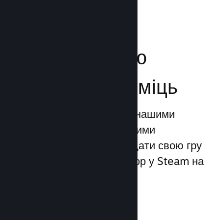
Посильте свою
маркетингову міць
Ви можете скористатися нашими
унікальними маркетинговими
можливостями, щоби додати свою гру
до 1 трильйона показів ігор у Steam на
день.