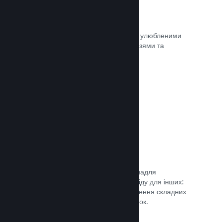
Миттєві знімки екрана
Гравці легко можуть ділитися своїми улюбленими
моментами з вашої гри зі своїми друзями та
найширшою спільнотою Steam.
Документація →
Посібники від спільноти
Фани можуть публікувати посібники задля
поглиблення та вдосконалення досвіду для інших:
висвітлення цікавих моментів, пояснення складних
економік або розв’язання головоломок.
Документація →