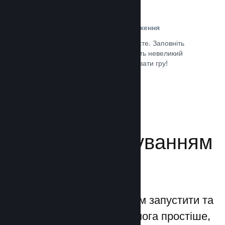
Проста реєстрація та розповсюдження
Надсилання гри до Steam дуже просте. Заповніть
кілька цифрових документів, заплатіть невеликий
внесок і все — ви можете завантажувати гру!
Документація →
Керуйте просуванням
своєї гри
Steamworks дозволяє вам запустити та
керувати процесами якомога простіше,