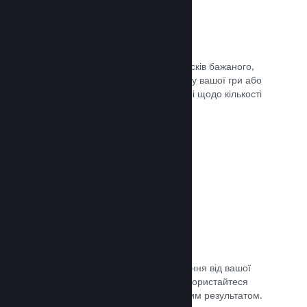
Списки бажаного
Гравці, які додадуть вашу гру до списків бажаного,
отримають сповіщення в разі випуску вашої гри або
додання знижки, а ви отримаєте дані щодо кількості
зацікавлених гравців.
Документація →
Дочасний доступ Steam
Дозвольте спільноті отримати враження від вашої
гри, допоки вона ще в розробці — скористайтеся
відгуками для порівняння з очікуваним результатом.