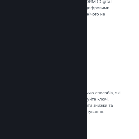
скористатися інструментами Steam DRM (Digital
Rights Management — «Управління цифровими
правами»), додати свою систему чи нічого не
використовувати. Вибір за вами.
Документація →
Ключі Steam
Надавайте доступ до своєї гри безліччю способів, які
ви тільки можете уявити. Використовуйте ключі,
щоби продавати ігри вроздріб, вводити знижки та
пропонувати комплекти, або для тестування.
Документація →