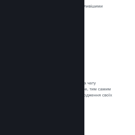
Ігри на Steam рецензуються найважливішими
людьми — тими, хто в них грають.
Документація →
Чат із друзями
Списки друзів і перероблена система чату
залишають гравців у Steam ще довше, тим самим
даючи вам іще один спосіб розповсюдження своїх
ігор потенційним покупцям.
Документація →