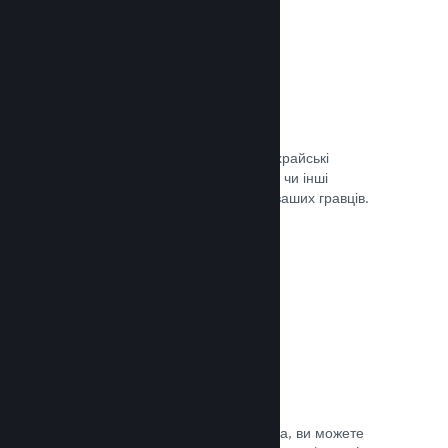
Запобігання шахрайству
Steam автоматично врегульовує шахрайські
придбання, як-от скасування вмісту, чи інші
зловживання, і це вбезпечує вас та ваших гравців.
Документація →
Захист від піратства
Щоби зменшити можливість піратства, ви можете