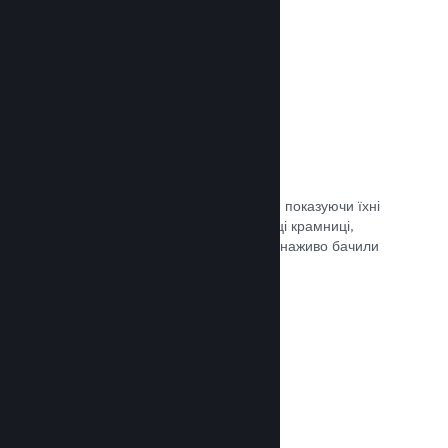
Документація →
Обрані трансляції
Заохочуйте шанувальників своєї гри, показуючи їхні
трансляції безпосередньо на сторінці крамниці,
щоби потенційні гравці та спільнота наживо бачили
ігролад.
Документація →