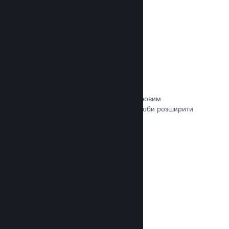
Зв’язок із кураторами
Пропонуйте свою гру відповідним ігровим
авторитетам та кураторам Steam, щоби розширити
аудиторію потенційних покупців.
Документація →
Рецензії