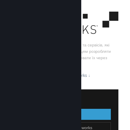
Steamworks — це набір інструментів та сервісів, які
допомагають розробникам та видавцям розробляти
свої ігри, а також ефективно поширювати їх через
Steam.
Дізнайтеся про можливості Steamworks
↓
Увійти до Steamworks
Увійти
Назад
Приєднатися до Steamworks