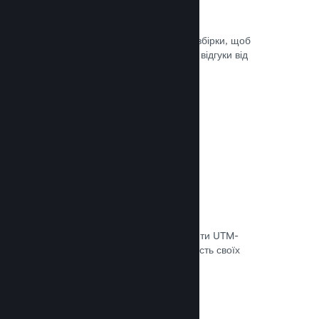
Steam Playtest
Легко керуйте доступом до окремої збірки, щоб
проводити тестування й отримувати відгуки від
гравців на ранніх етапах розробки.
Документація →
Відстеження конверсій
Використовуйте вбудовані інструменти UTM-
аналітики, щоб оцінювати ефективність своїх
маркетингових кампаній.
Документація →