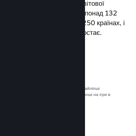
Steam надає доступ до світової
спільноти гравців — а це понад 132
мільйони користувачів у 250 країнах, і
їхня кількість постійно зростає.
80+ способів оплати
Ми дослідили та легко інтегрували найліпші
способи, якими гравці витрачають гроші на ігри в
різних країнах світу.
Документація →