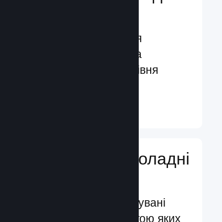
гравців
Функції, створені для
залучення гравців та
посилення їхнього рівня
задоволення
Докладніше ↓
Додавайте ігроладні
функції
Перевірені й випробувані
системи, за допомогою яких