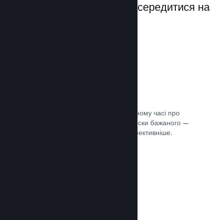
даючи вам можливість зосередитися на
своїй грі.
Дані розпродажів наживо
Розділені за регіонами звіти в реальному часі про
ваші продажі, кількість гравців та списки бажаного —
усе це допоможе вам працювати ефективніше.
Документація →