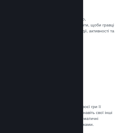
Події та оголошення
Будьте на зв’язку зі своєю спільнотою,
використовуючи вбудовані інструменти, щоби гравці
завжди знали про ваші найновіші події, активності та
функції.
Документація →
Комплекти ігор
Створюйте комплекти: додайте до своєї гри її
завантажуваний вміст, саундтрек чи навіть свої інші
ігри. Ви також можете створювати тематичні
комплекти разом з іншими розробниками.