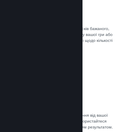
Списки бажаного
Гравці, які додадуть вашу гру до списків бажаного,
отримають сповіщення в разі випуску вашої гри або
додання знижки, а ви отримаєте дані щодо кількості
зацікавлених гравців.
Документація →
Дочасний доступ Steam
Дозвольте спільноті отримати враження від вашої
гри, допоки вона ще в розробці — скористайтеся
відгуками для порівняння з очікуваним результатом.