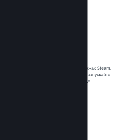
Документація →
Знижки та розпродажі
Беріть участь у регулярних розпродажах Steam,
доступних для всіх розробників, або запускайте
власні програми знижок відповідно до
маркетингових потреб.
Документація →