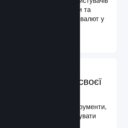
Обслуговування користувачів
більш ніж 29 мовами та
підтримка понад 35 валют у
всьому світі
Докладніше ↓
Керуйте
просуванням своєї
гри
Провідні бізнес-інструменти,
які допомагають керувати
вашою грою