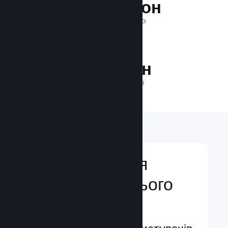
1 трильйон
ПОКАЗІВ ЩОДЕННО
28.9 млн
ГРАВЦІВ У МЕРЕЖІ
Відкривайтеся
аудиторії з усього
світу