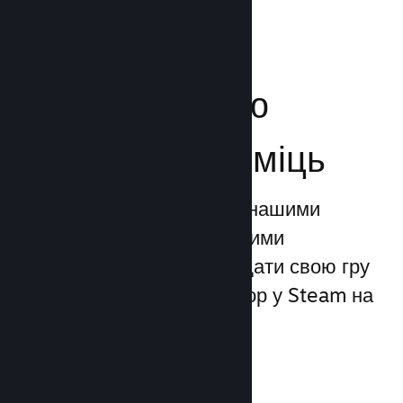
Посильте свою
маркетингову міць
Ви можете скористатися нашими
унікальними маркетинговими
можливостями, щоби додати свою гру
до 1 трильйона показів ігор у Steam на
день.