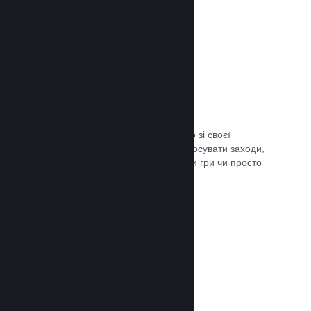
Трансляції наживо
Транслюйте свою гру наживо просто зі своєї
сторінки в крамниці Steam, щоби просувати заходи,
розповісти подробиці щодо розробки гри чи просто
поспілкуватися зі спільнотою.
Документація →