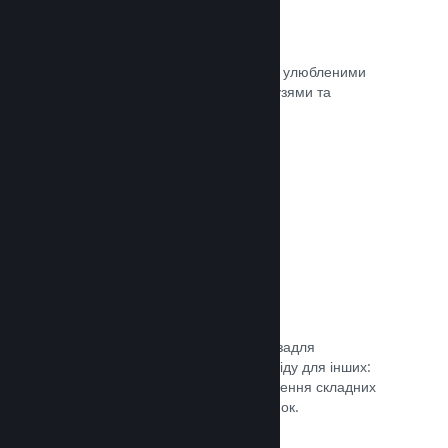
Миттєві знімки екрана
Гравці легко можуть ділитися своїми улюбленими
моментами з вашої гри зі своїми друзями та
найширшою спільнотою Steam.
Документація →
Посібники від спільноти
Фани можуть публікувати посібники задля
поглиблення та вдосконалення досвіду для інших:
висвітлення цікавих моментів, пояснення складних
економік або розв’язання головоломок.
Документація →