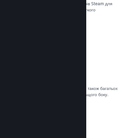
передавати останні збірки до серверів Steam для
внутрішнього бета-тестування чи легкого
загальнодоступного випуску.
Документація →
Власна сторінка крамниці Steam
За допомогою зображень та відео, а також багатьох
налаштувань покажіть свою гру з кращого боку.
Документація →