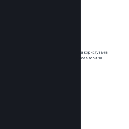
Remote Play
Автоматично розширте ігровий досвід користувачів
Steam на телефони, планшети чи телевізори за
допомогою Steam Remote Play.
Документація →
Remote Play Together