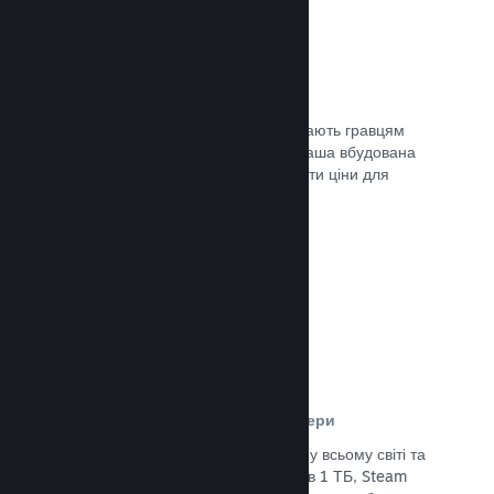
Ціни у 35+ валютах
Місцеві регіональні валюти допомагають гравцям
простіше здійснювати придбання. Наша вбудована
підтримка допоможе вам налаштувати ціни для
кожного регіону.
Документація →
Мережа розповсюдження та сервери
Із понад 400 розподілених серверів у всьому світі та
основним оптоволоконним зв’язком в 1 ТБ, Steam