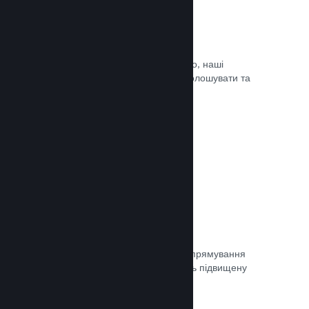
Оновлюйте коли завгодно
Випускайте оновлення коли завгодно, наші
інструменти дозволять вам легко оголошувати та
доносити оновлення до гравців.
Документація →
Швидка мережа
Використовуйте мережу Valve для спрямування
мережевого трафіку, що забезпечить підвищену
стабільність, швидкість і стійкість.
Документація →