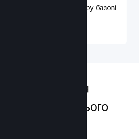
ви легко додасте в гру базові
та поліпшені функції
Докладніше ↓
Відкривайтеся
аудиторії з усього
світу