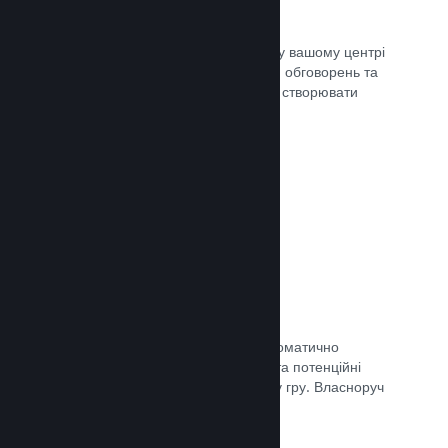
Центр спільноти
Шанувальники можуть спілкуватися у вашому центрі
спільноти — вбудованому місцю для обговорень та
новин. Окрім того, вони можуть самі створювати
вміст для поліпшення вашої гри.
Документація →
Форуми
У вашому центрі спільноти було автоматично
створено форум, де шанувальники та потенційні
покупці можуть поговорити про вашу гру. Власноруч
нічого створювати непотрібно.
Документація →