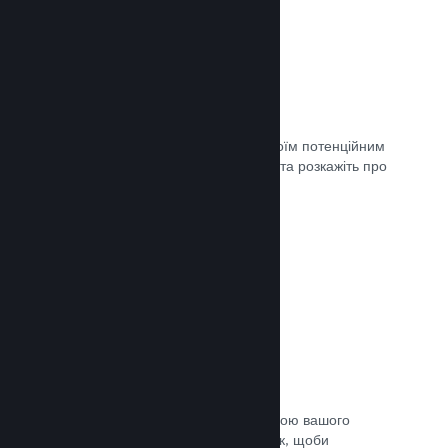
Майбутні сторінки
Щойно ви матимете що показати своїм потенційним
клієнтам, створіть сторінку крамниці та розкажіть про
свою гру світу.
Документація →
Автоматичний процес збірки
Зробіть Steam автоматичною частиною вашого
звичайного процесу підготовки збірок, щоби