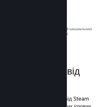
Саундтреки ігор
Продавайте саундтрек своєї гри, щоб шанувальники
могли насолоджуватися ним будь-де.
Документація →
Поліпшіть досвід
гравців
Унікальний набір послуг від Steam
виходить за межі звичайних ігрових