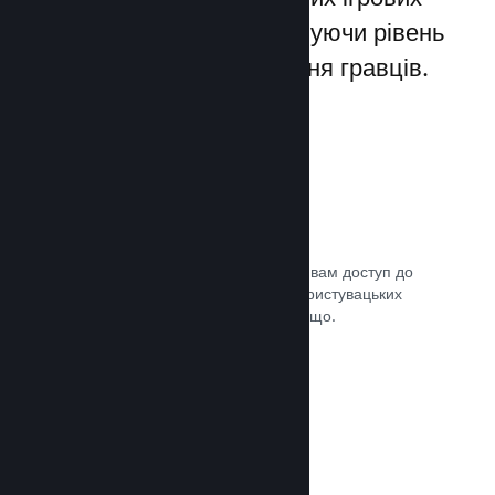
лаунчерів для ПК, збільшуючи рівень
заохочення та задоволення гравців.
Оверлей Steam
Внутрішньоігровий інтерфейс надає вам доступ до
багатьох можливостей спільноти: користувацьких
посібників, чату Steam, досягнень тощо.
Документація →