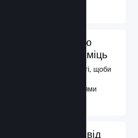
Докладніше ↓
Посильте свою
маркетингову міць
Безмежні можливості, щоби
бути поміченими
потенційними гравцями
Докладніше ↓
Поліпшіть досвід