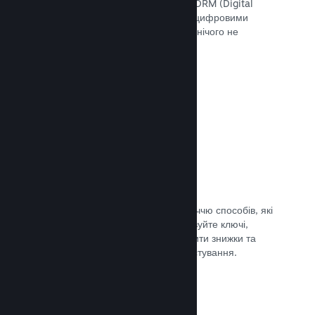
скористатися інструментами Steam DRM (Digital
Rights Management — «Управління цифровими
правами»), додати свою систему чи нічого не
використовувати. Вибір за вами.
Документація →
Ключі Steam
Надавайте доступ до своєї гри безліччю способів, які
ви тільки можете уявити. Використовуйте ключі,
щоби продавати ігри вроздріб, вводити знижки та
пропонувати комплекти, або для тестування.
Документація →