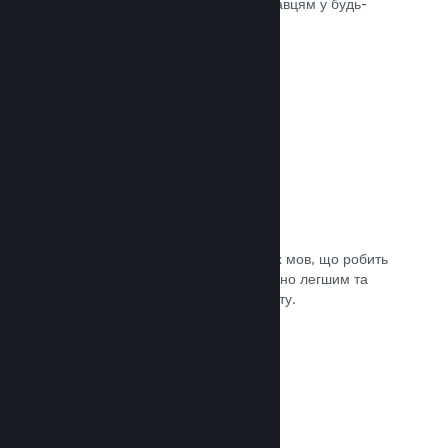
може швидко доставити вашу гру гравцям у будь-
якій частині світу.
Документація →
Підтримувані мови: 29
Клієнт Steam підтримує 29 ключових мов, що робить
процес придбання ігор у Steam значно легшим та
приємнішим для гравців із усього світу.
Документація →