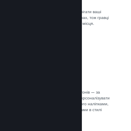
Хмарні збереження
Steam Cloud може автоматично зберігати ваші
файли збереження на наших серверах, тож гравці
можуть продовжити гру з будь-якого місця.
Документація →
Персоналізація профілю
Створіть предмети для крамниці жетонів — за
їхньою допомогою гравці зможуть персоналізувати
свій профіль Steam, прикрасивши його наліпками,
аватарами, тлом й іншими предметами в стилі
вашої гри.
Документація →