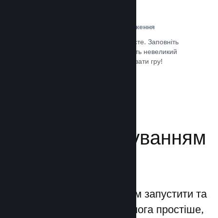
Проста реєстрація та розповсюдження
Надсилання гри до Steam дуже просте. Заповніть
кілька цифрових документів, заплатіть невеликий
внесок і все — ви можете завантажувати гру!
Документація →
Керуйте просуванням
своєї гри
Steamworks дозволяє вам запустити та
керувати процесами якомога простіше,