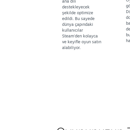
ana dili
gö
destekleyecek
Di
şekilde optimize
d
edildi. Bu sayede
ba
dünya çapındaki
d
kullanıcılar
b
Steam'den kolayca
ha
ve keyifle oyun satın
alabiliyor.