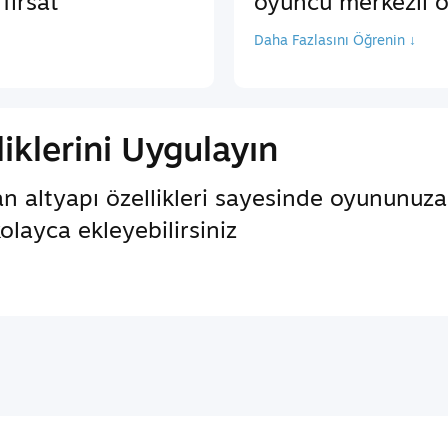
fırsat
oyuncu merkezli öz
Daha Fazlasını Öğrenin ↓
iklerini Uygulayın
an altyapı özellikleri sayesinde oyununuz
kolayca ekleyebilirsiniz