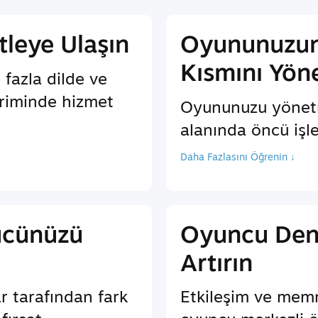
tleye Ulaşın
Oyununuzun
Kısmını Yön
 fazla dilde ve
iriminde hizmet
Oyununuzu yönet
alanında öncü işl
Daha Fazlasını Öğrenin ↓
ücünüzü
Oyuncu Den
Artırın
r tarafından fark
Etkileşim ve memn