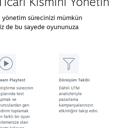
cari Kısmını Yönetin
ve yönetim sürecinizi mümkün
 siz de bu sayede oyununuza
team Playtest
Dönüşüm Takibi
liştirme sürecinin
Dâhili UTM
şlarında test
analizleriyle
apmak ve
pazarlama
unculardan geri
kampanyalarınızın
ldirim toplamak
etkinliğini takip edin.
in farklı bir oyun
rlemenize olan
işimi kolayca