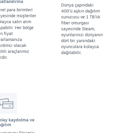
iyatlandırma
Dünya çapındaki
rel para birimleri
400'ü aşkın dağıtım
yesinde müşteriler
sunucusu ve 1 TB'lık
layca satın alım
fiber omurgası
pabilir. Her bölge
sayesinde Steam,
in fiyat
oyunlarınızı dünyanın
yarlamanıza
dört bir yanındaki
rdımcı olacak
oyunculara kolayca
hili araçlarımız
dağıtabilir.
rdır.
olay kaydolma ve
ağıtım
yununuzu Steam'e