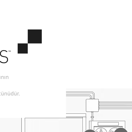
ının
ütünüdür.