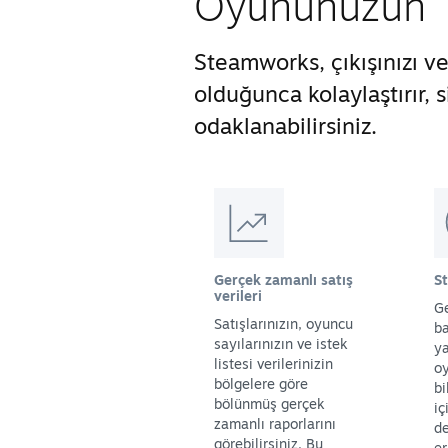
Oyununuzun Ti
Steamworks, çıkışınızı 
olduğunca kolaylaştırır,
odaklanabilirsiniz.
Gerçek zamanlı satış
S
verileri
Ge
Satışlarınızın, oyuncu
ba
sayılarınızın ve istek
y
listesi verilerinizin
oy
bölgelere göre
bi
bölünmüş gerçek
iç
zamanlı raporlarını
de
görebilirsiniz. Bu
er