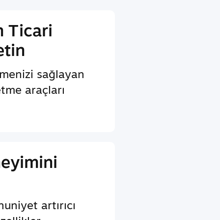
 Ticari
etin
menizi sağlayan
etme araçları
eyimini
uniyet artırıcı