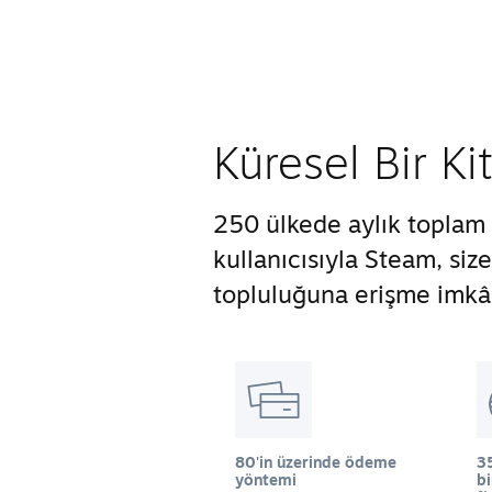
Küresel Bir Ki
250 ülkede aylık toplam 
kullanıcısıyla Steam, si
topluluğuna erişme imkân
80'in üzerinde ödeme
35
yöntemi
b