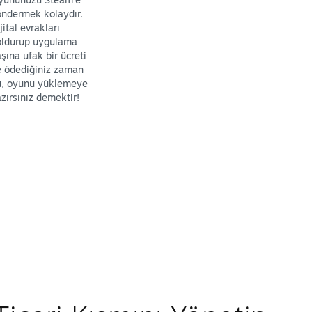
ndermek kolaydır.
jital evrakları
oldurup uygulama
şına ufak bir ücreti
e ödediğiniz zaman
u, oyunu yüklemeye
zırsınız demektir!