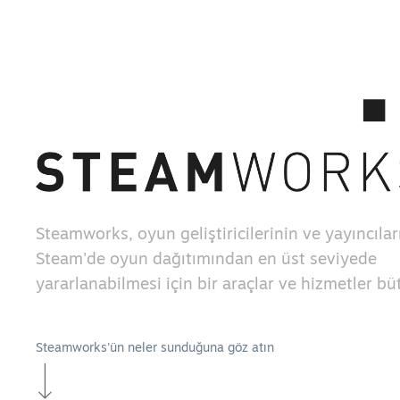
Steamworks, oyun geliştiricilerinin ve yayıncılar
Steam'de oyun dağıtımından en üst seviyede
yararlanabilmesi için bir araçlar ve hizmetler b
Steamworks'ün neler sunduğuna göz atın