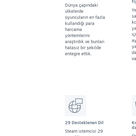
f
Dünya çapındaki
Ye
ülkelerde
sa
oyuncuların en fazla
ko
kullandığı para
ya
harcama
iç
yöntemlerini
a
araştırdık ve bunları
ya
hatasız bir şekilde
da
entegre ettik.
va
29 Desteklenen Dil
K
d
Steam istemcisi 29
O