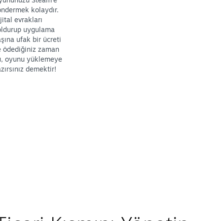
ndermek kolaydır.
jital evrakları
oldurup uygulama
şına ufak bir ücreti
e ödediğiniz zaman
u, oyunu yüklemeye
zırsınız demektir!