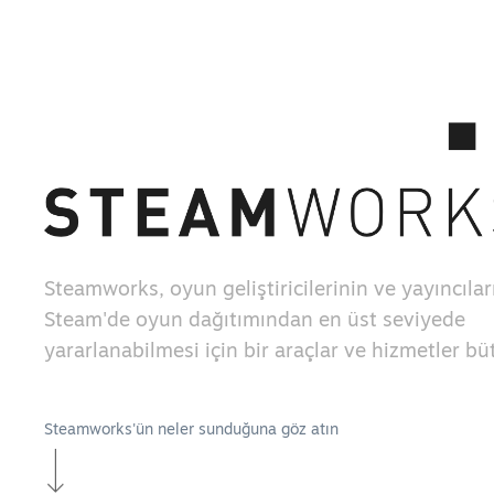
Steamworks, oyun geliştiricilerinin ve yayıncılar
Steam'de oyun dağıtımından en üst seviyede
yararlanabilmesi için bir araçlar ve hizmetler b
Steamworks'ün neler sunduğuna göz atın