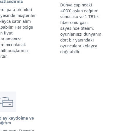
iyatlandırma
Dünya çapındaki
rel para birimleri
400'ü aşkın dağıtım
yesinde müşteriler
sunucusu ve 1 TB'lık
layca satın alım
fiber omurgası
pabilir. Her bölge
sayesinde Steam,
in fiyat
oyunlarınızı dünyanın
yarlamanıza
dört bir yanındaki
rdımcı olacak
oyunculara kolayca
hili araçlarımız
dağıtabilir.
rdır.
olay kaydolma ve
ağıtım
yununuzu Steam'e