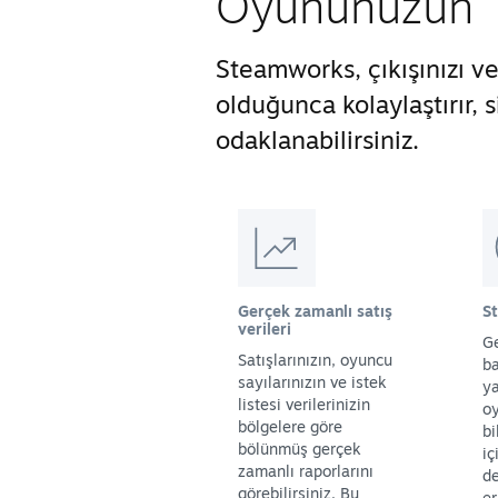
Oyununuzun Ti
Steamworks, çıkışınızı 
olduğunca kolaylaştırır,
odaklanabilirsiniz.
Gerçek zamanlı satış
S
verileri
Ge
Satışlarınızın, oyuncu
ba
sayılarınızın ve istek
y
listesi verilerinizin
oy
bölgelere göre
bi
bölünmüş gerçek
iç
zamanlı raporlarını
de
görebilirsiniz. Bu
er