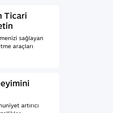
 Ticari
etin
menizi sağlayan
etme araçları
eyimini
uniyet artırıcı