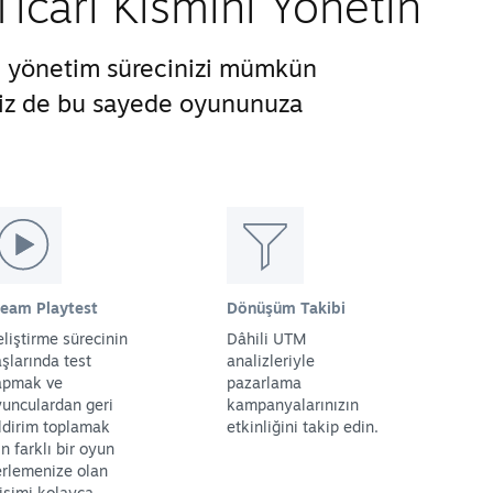
cari Kısmını Yönetin
ve yönetim sürecinizi mümkün
 siz de bu sayede oyununuza
team Playtest
Dönüşüm Takibi
liştirme sürecinin
Dâhili UTM
şlarında test
analizleriyle
apmak ve
pazarlama
unculardan geri
kampanyalarınızın
ldirim toplamak
etkinliğini takip edin.
in farklı bir oyun
rlemenize olan
işimi kolayca