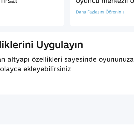
fırsat
oyuncu merkezli öz
Daha Fazlasını Öğrenin ↓
iklerini Uygulayın
an altyapı özellikleri sayesinde oyununuz
kolayca ekleyebilirsiniz