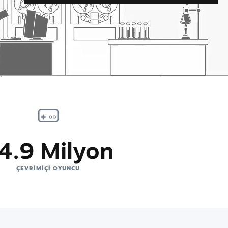
4.9 Milyon
ÇEVRIMIÇI OYUNCU