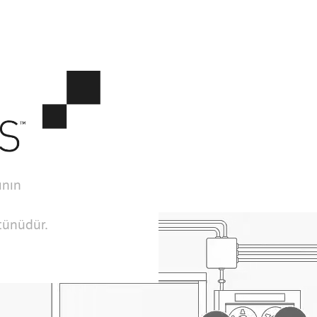
ının
ütünüdür.