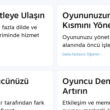
tleye Ulaşın
Oyununuzun
Kısmını Yön
 fazla dilde ve
iriminde hizmet
Oyununuzu yönet
alanında öncü işl
Daha Fazlasını Öğrenin ↓
ücünüzü
Oyuncu Den
Artırın
r tarafından fark
Etkileşim ve memn