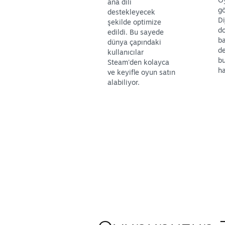
ana dili
gö
destekleyecek
Di
şekilde optimize
d
edildi. Bu sayede
ba
dünya çapındaki
d
kullanıcılar
b
Steam'den kolayca
ha
ve keyifle oyun satın
alabiliyor.