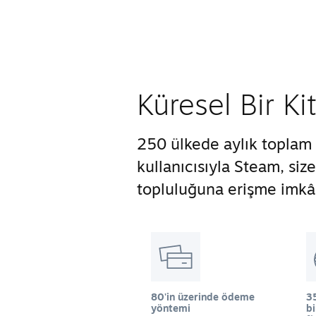
Küresel Bir Ki
250 ülkede aylık toplam 
kullanıcısıyla Steam, si
topluluğuna erişme imkân
80'in üzerinde ödeme
35
yöntemi
b