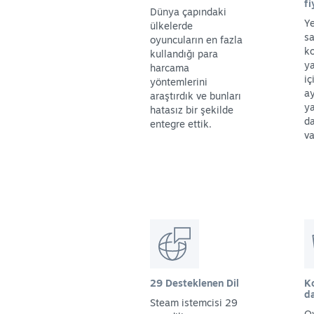
f
Dünya çapındaki
Ye
ülkelerde
sa
oyuncuların en fazla
ko
kullandığı para
ya
harcama
iç
yöntemlerini
a
araştırdık ve bunları
ya
hatasız bir şekilde
da
entegre ettik.
va
29 Desteklenen Dil
K
d
Steam istemcisi 29
O