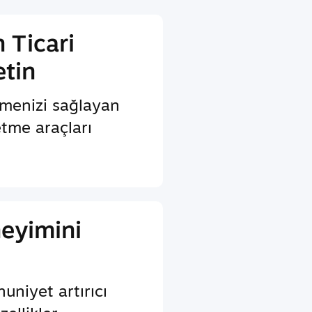
 Ticari
etin
menizi sağlayan
etme araçları
eyimini
uniyet artırıcı