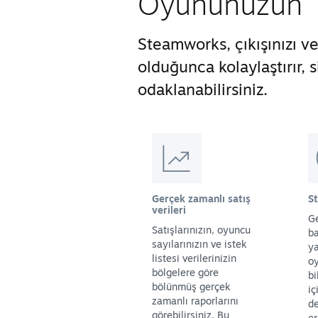
Oyununuzun Ti
Steamworks, çıkışınızı 
olduğunca kolaylaştırır,
odaklanabilirsiniz.
Gerçek zamanlı satış
S
verileri
Ge
Satışlarınızın, oyuncu
ba
sayılarınızın ve istek
y
listesi verilerinizin
oy
bölgelere göre
bi
bölünmüş gerçek
iç
zamanlı raporlarını
de
görebilirsiniz. Bu
er