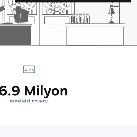
6.9 Milyon
ÇEVRIMIÇI OYUNCU