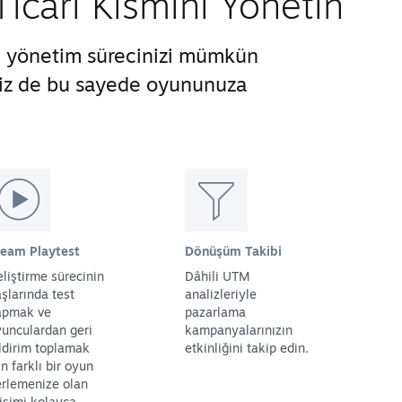
cari Kısmını Yönetin
ve yönetim sürecinizi mümkün
 siz de bu sayede oyununuza
team Playtest
Dönüşüm Takibi
liştirme sürecinin
Dâhili UTM
şlarında test
analizleriyle
apmak ve
pazarlama
unculardan geri
kampanyalarınızın
ldirim toplamak
etkinliğini takip edin.
in farklı bir oyun
rlemenize olan
işimi kolayca