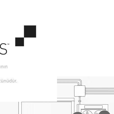
ının
ütünüdür.