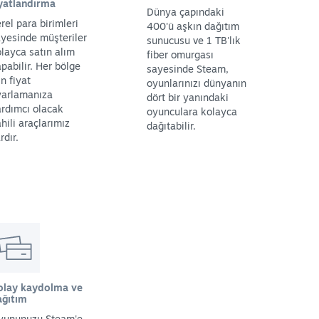
iyatlandırma
Dünya çapındaki
rel para birimleri
400'ü aşkın dağıtım
yesinde müşteriler
sunucusu ve 1 TB'lık
layca satın alım
fiber omurgası
pabilir. Her bölge
sayesinde Steam,
in fiyat
oyunlarınızı dünyanın
yarlamanıza
dört bir yanındaki
rdımcı olacak
oyunculara kolayca
hili araçlarımız
dağıtabilir.
rdır.
olay kaydolma ve
ağıtım
yununuzu Steam'e