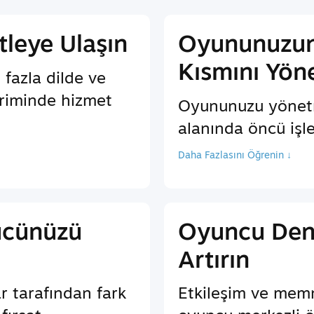
tleye Ulaşın
Oyununuzun
Kısmını Yön
 fazla dilde ve
iriminde hizmet
Oyununuzu yönet
alanında öncü işl
Daha Fazlasını Öğrenin ↓
ücünüzü
Oyuncu Den
Artırın
r tarafından fark
Etkileşim ve memn