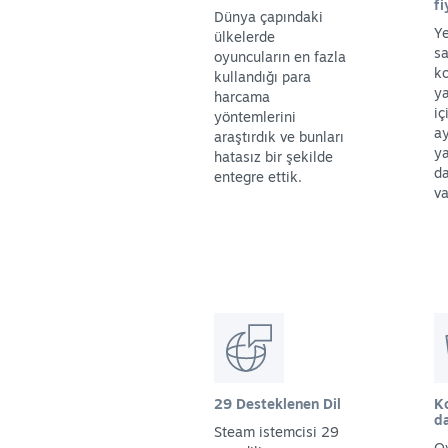
f
Dünya çapındaki
Ye
ülkelerde
sa
oyuncuların en fazla
ko
kullandığı para
ya
harcama
iç
yöntemlerini
a
araştırdık ve bunları
ya
hatasız bir şekilde
da
entegre ettik.
va
29 Desteklenen Dil
K
d
Steam istemcisi 29
O