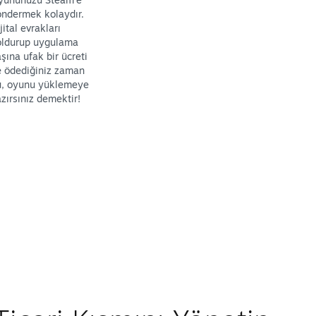
ndermek kolaydır.
jital evrakları
oldurup uygulama
şına ufak bir ücreti
e ödediğiniz zaman
u, oyunu yüklemeye
zırsınız demektir!