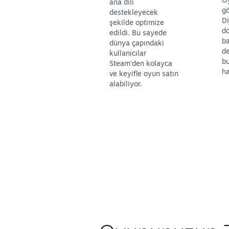
ana dili
gö
destekleyecek
Di
şekilde optimize
d
edildi. Bu sayede
ba
dünya çapındaki
d
kullanıcılar
b
Steam'den kolayca
ha
ve keyifle oyun satın
alabiliyor.