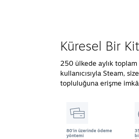
Küresel Bir Ki
250 ülkede aylık toplam 
kullanıcısıyla Steam, si
topluluğuna erişme imkân
80'in üzerinde ödeme
35
yöntemi
b