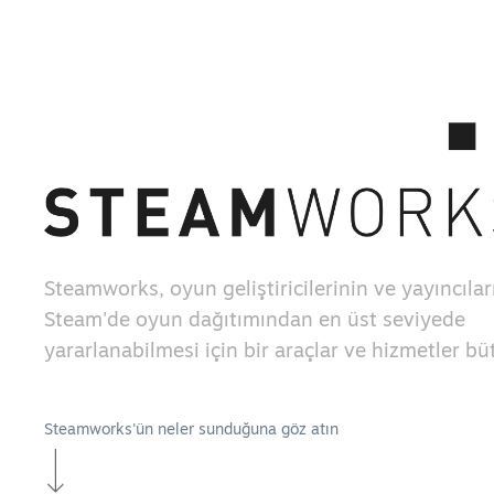
Steamworks, oyun geliştiricilerinin ve yayıncılar
Steam'de oyun dağıtımından en üst seviyede
yararlanabilmesi için bir araçlar ve hizmetler b
Steamworks'ün neler sunduğuna göz atın