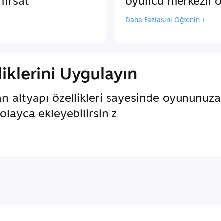
fırsat
oyuncu merkezli öz
Daha Fazlasını Öğrenin ↓
iklerini Uygulayın
an altyapı özellikleri sayesinde oyununuz
kolayca ekleyebilirsiniz