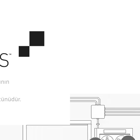
ının
ütünüdür.