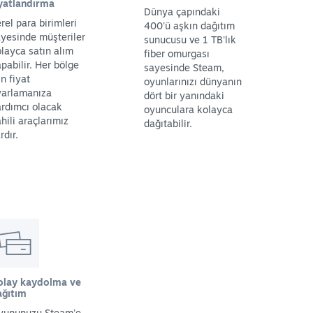
iyatlandırma
Dünya çapındaki
rel para birimleri
400'ü aşkın dağıtım
yesinde müşteriler
sunucusu ve 1 TB'lık
layca satın alım
fiber omurgası
pabilir. Her bölge
sayesinde Steam,
in fiyat
oyunlarınızı dünyanın
yarlamanıza
dört bir yanındaki
rdımcı olacak
oyunculara kolayca
hili araçlarımız
dağıtabilir.
rdır.
olay kaydolma ve
ağıtım
yununuzu Steam'e