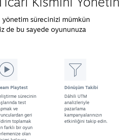
cari Kısmını Yönetin
ve yönetim sürecinizi mümkün
 siz de bu sayede oyununuza
team Playtest
Dönüşüm Takibi
liştirme sürecinin
Dâhili UTM
şlarında test
analizleriyle
apmak ve
pazarlama
unculardan geri
kampanyalarınızın
ldirim toplamak
etkinliğini takip edin.
in farklı bir oyun
rlemenize olan
işimi kolayca