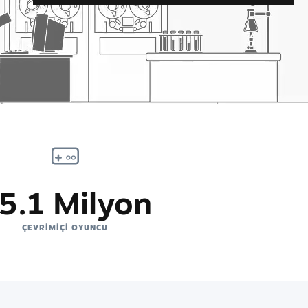
5.1 Milyon
ÇEVRIMIÇI OYUNCU