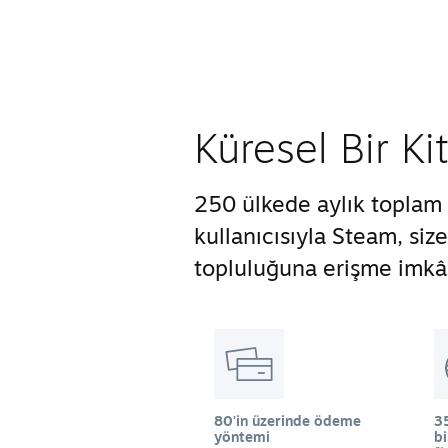
Küresel Bir Ki
250 ülkede aylık toplam 
kullanıcısıyla Steam, si
topluluğuna erişme imkân
80'in üzerinde ödeme
35
yöntemi
b