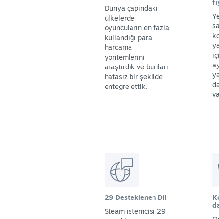
f
Dünya çapındaki
Ye
ülkelerde
sa
oyuncuların en fazla
ko
kullandığı para
ya
harcama
iç
yöntemlerini
a
araştırdık ve bunları
ya
hatasız bir şekilde
da
entegre ettik.
va
29 Desteklenen Dil
K
d
Steam istemcisi 29
O