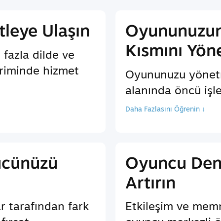
tleye Ulaşın
Oyununuzun
Kısmını Yön
 fazla dilde ve
iriminde hizmet
Oyununuzu yönet
alanında öncü işl
Daha Fazlasını Öğrenin ↓
ücünüzü
Oyuncu Den
Artırın
r tarafından fark
Etkileşim ve memn