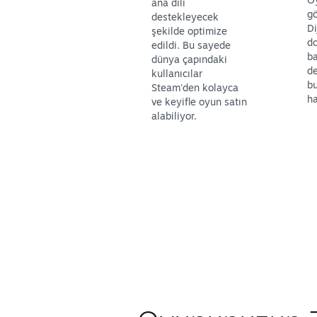
ana dili
gö
destekleyecek
Di
şekilde optimize
d
edildi. Bu sayede
ba
dünya çapındaki
d
kullanıcılar
b
Steam'den kolayca
ha
ve keyifle oyun satın
alabiliyor.