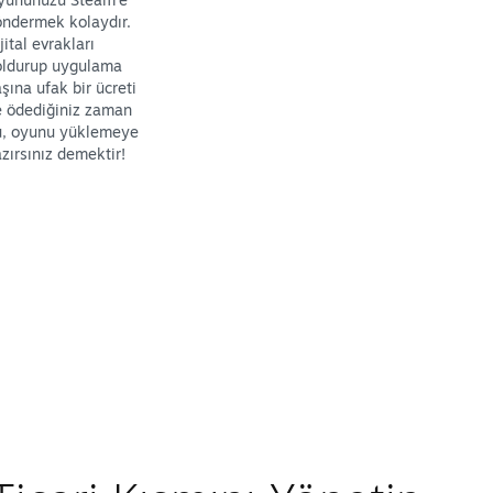
ndermek kolaydır.
jital evrakları
oldurup uygulama
şına ufak bir ücreti
e ödediğiniz zaman
u, oyunu yüklemeye
zırsınız demektir!