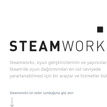
Steamworks, oyun geliştiricilerinin ve yayıncılar
Steam'de oyun dağıtımından en üst seviyede
yararlanabilmesi için bir araçlar ve hizmetler b
Steamworks'ün neler sunduğuna göz atın