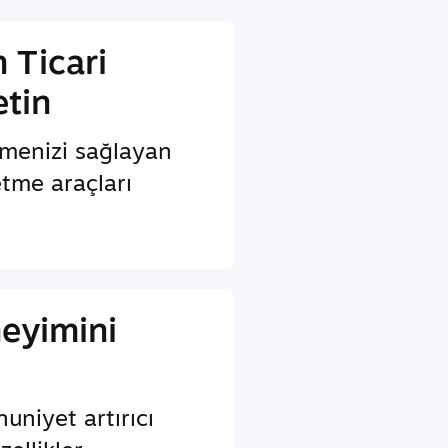
 Ticari
etin
menizi sağlayan
etme araçları
eyimini
uniyet artırıcı