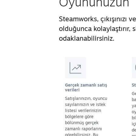
Oyununuzun Ti
Steamworks, çıkışınızı 
olduğunca kolaylaştırır,
odaklanabilirsiniz.
Gerçek zamanlı satış
S
verileri
Ge
Satışlarınızın, oyuncu
ba
sayılarınızın ve istek
y
listesi verilerinizin
oy
bölgelere göre
bi
bölünmüş gerçek
iç
zamanlı raporlarını
de
görebilirsiniz. Bu
er