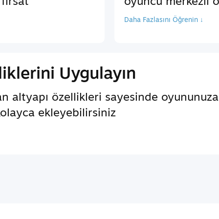
fırsat
oyuncu merkezli öz
Daha Fazlasını Öğrenin ↓
iklerini Uygulayın
an altyapı özellikleri sayesinde oyununuz
kolayca ekleyebilirsiniz