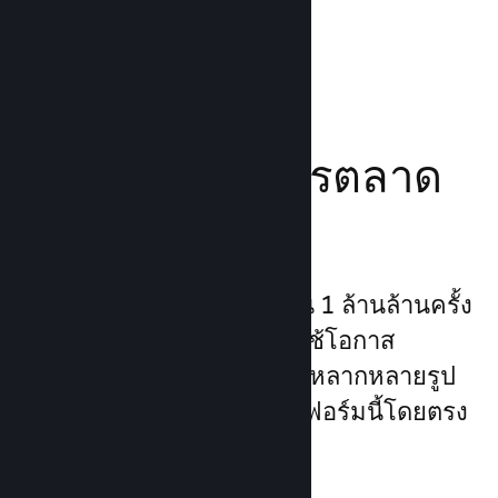
ความยืดหยุ่นที่มากขึ้น
อ่านเอกสาร →
เพิ่มพลังด้านการตลาด
ของคุณ
ใช้ประโยชน์จากอิมเพรสชัน 1 ล้านล้านครั้ง
ต่อวันของ Steam โดยการใช้โอกาส
ทางการตลาดแบบเฉพาะตัวหลากหลายรูป
แบบที่สร้างมาสำหรับแพลตฟอร์มนี้โดยตรง