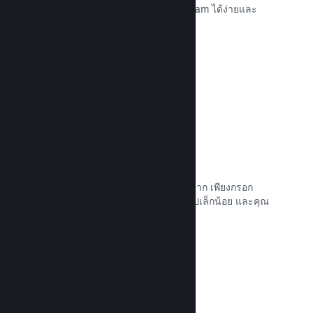
หลัก ช่วยให้ผู้ใช้ทั่วโลกสั่งซื้อเกมบน Steam ได้ง่ายและ
สนุกสนานยิ่งขึ้น
อ่านเอกสาร →
ลงทะเบียนและจัดจำหน่ายอย่างง่ายดาย
การส่งเกมของคุณไปยัง Steam นั้นง่ายมาก เพียงกรอก
เอกสารดิจิทัล ชำระค่าธรรมเนียมต่อแอปเล็กน้อย และคุณ
ก็พร้อมที่จะอัปโหลดแล้ว!
อ่านเอกสาร →