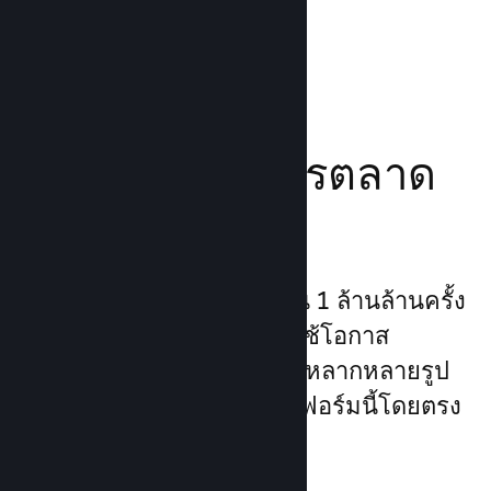
ความยืดหยุ่นที่มากขึ้น
อ่านเอกสาร →
เพิ่มพลังด้านการตลาด
ของคุณ
ใช้ประโยชน์จากอิมเพรสชัน 1 ล้านล้านครั้ง
ต่อวันของ Steam โดยการใช้โอกาส
ทางการตลาดแบบเฉพาะตัวหลากหลายรูป
แบบที่สร้างมาสำหรับแพลตฟอร์มนี้โดยตรง