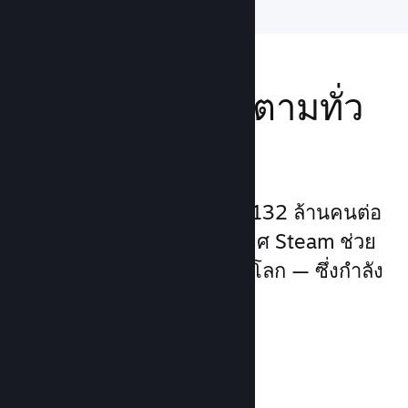
เข้าถึงกลุ่มผู้ติดตามทั่ว
โลก
ด้วยผู้ใช้ในปัจจุบันมากกว่า 132 ล้านคนต่อ
เดือน จากทั่วทั้ง 250 ประเทศ Steam ช่วย
ให้คุณเข้าถึงชุมชนผู้เล่นทั่วโลก — ซึ่งกำลัง
เติบโตขึ้นตลอดเวลา