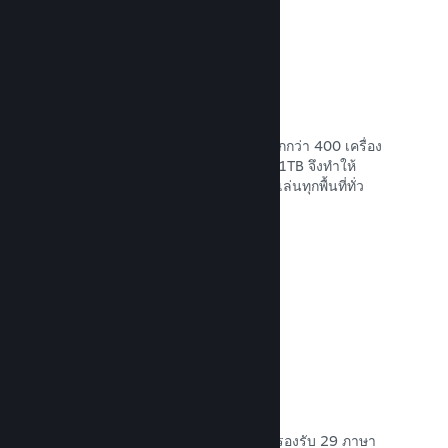
เครือข่ายและเซิร์ฟเวอร์แบบกระจายตัว
ด้วยเซิร์ฟเวอร์แบบกระจายตัวทั่วโลกมากกว่า 400 เครื่อง
และเครือข่ายหลักผ่านสัญญาณไฟเบอร์ 1TB จึงทำให้
Steam สามารถจัดส่งเกมของคุณให้กับผู้เล่นทุกพื้นที่ทั่ว
โลกได้อย่างรวดเร็ว
อ่านเอกสาร →
ภาษาที่รองรับ 29 ภาษา
ไคลเอนต์ Steam ได้รับการปรับแต่งเพื่อรองรับ 29 ภาษา