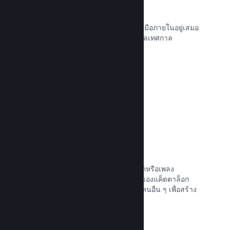
กิจกรรมและประกาศ
ติดต่อกับชุมชนของคุณโดยการใช้เครื่องมือภายในอยู่เสมอ
ซึ่งจะทำให้ผู้เล่นของคุณได้รับทราบข้อมูลเทศกาล
กิจกรรม และคุณสมบัติล่าสุดของคุณ
อ่านเอกสาร →
ชุดรวมเกม
รวมเกมของคุณเข้ากับเนื้อหาดาวน์โหลดหรือเพลง
ประกอบของเกมนั้น ๆ หรือสร้างชุดรวมของแค็ตตาล็อก
ทั้งหมดของคุณ หรือร่วมมือกับนักพัฒนาคนอื่น ๆ เพื่อสร้าง
ชุดรวมแบบธีม
อ่านเอกสาร →