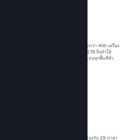
เครือข่ายและเซิร์ฟเวอร์แบบกระจายตัว
ด้วยเซิร์ฟเวอร์แบบกระจายตัวทั่วโลกมากกว่า 400 เครื่อง
และเครือข่ายหลักผ่านสัญญาณไฟเบอร์ 1TB จึงทำให้
Steam สามารถจัดส่งเกมของคุณให้กับผู้เล่นทุกพื้นที่ทั่ว
โลกได้อย่างรวดเร็ว
อ่านเอกสาร →
ภาษาที่รองรับ 29 ภาษา
ไคลเอนต์ Steam ได้รับการปรับแต่งเพื่อรองรับ 29 ภาษา