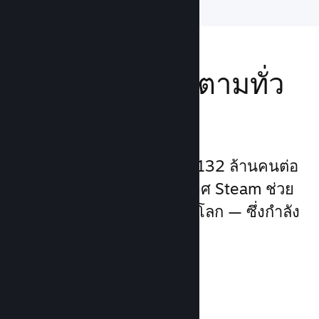
เข้าถึงกลุ่มผู้ติดตามทั่ว
โลก
ด้วยผู้ใช้ในปัจจุบันมากกว่า 132 ล้านคนต่อ
เดือน จากทั่วทั้ง 250 ประเทศ Steam ช่วย
ให้คุณเข้าถึงชุมชนผู้เล่นทั่วโลก — ซึ่งกำลัง
เติบโตขึ้นตลอดเวลา