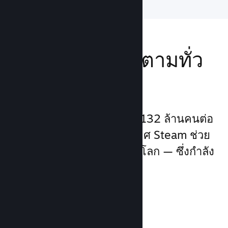
เข้าถึงกลุ่มผู้ติดตามทั่ว
โลก
ด้วยผู้ใช้ในปัจจุบันมากกว่า 132 ล้านคนต่อ
เดือน จากทั่วทั้ง 250 ประเทศ Steam ช่วย
ให้คุณเข้าถึงชุมชนผู้เล่นทั่วโลก — ซึ่งกำลัง
เติบโตขึ้นตลอดเวลา