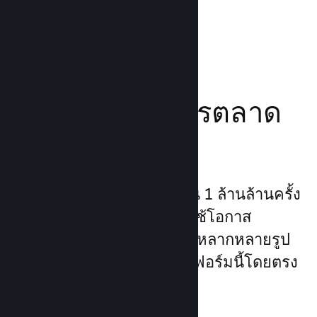
ความยืดหยุ่นที่มากขึ้น
อ่านเอกสาร →
เพิ่มพลังด้านการตลาด
ของคุณ
ใช้ประโยชน์จากอิมเพรสชัน 1 ล้านล้านครั้ง
ต่อวันของ Steam โดยการใช้โอกาส
ทางการตลาดแบบเฉพาะตัวหลากหลายรูป
แบบที่สร้างมาสำหรับแพลตฟอร์มนี้โดยตรง