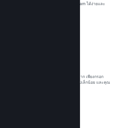
หลัก ช่วยให้ผู้ใช้ทั่วโลกสั่งซื้อเกมบน Steam ได้ง่ายและ
สนุกสนานยิ่งขึ้น
อ่านเอกสาร →
ลงทะเบียนและจัดจำหน่ายอย่างง่ายดาย
การส่งเกมของคุณไปยัง Steam นั้นง่ายมาก เพียงกรอก
เอกสารดิจิทัล ชำระค่าธรรมเนียมต่อแอปเล็กน้อย และคุณ
ก็พร้อมที่จะอัปโหลดแล้ว!
อ่านเอกสาร →