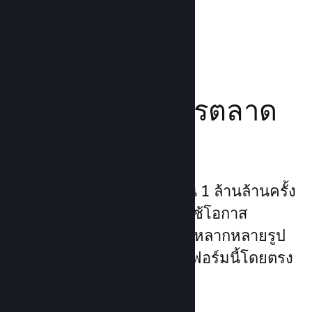
ความยืดหยุ่นที่มากขึ้น
อ่านเอกสาร →
เพิ่มพลังด้านการตลาด
ของคุณ
ใช้ประโยชน์จากอิมเพรสชัน 1 ล้านล้านครั้ง
ต่อวันของ Steam โดยการใช้โอกาส
ทางการตลาดแบบเฉพาะตัวหลากหลายรูป
แบบที่สร้างมาสำหรับแพลตฟอร์มนี้โดยตรง