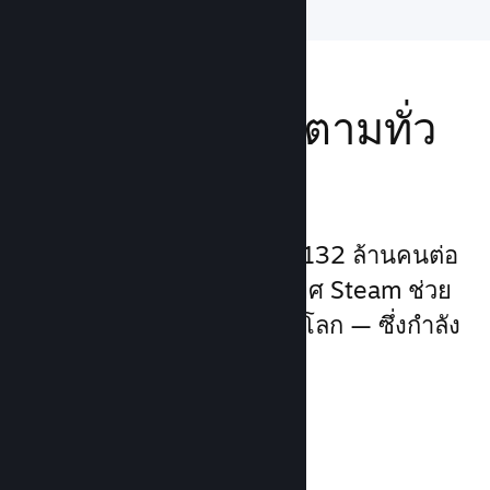
เข้าถึงกลุ่มผู้ติดตามทั่ว
โลก
ด้วยผู้ใช้ในปัจจุบันมากกว่า 132 ล้านคนต่อ
เดือน จากทั่วทั้ง 250 ประเทศ Steam ช่วย
ให้คุณเข้าถึงชุมชนผู้เล่นทั่วโลก — ซึ่งกำลัง
เติบโตขึ้นตลอดเวลา