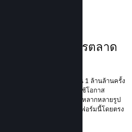
ความยืดหยุ่นที่มากขึ้น
อ่านเอกสาร →
เพิ่มพลังด้านการตลาด
ของคุณ
ใช้ประโยชน์จากอิมเพรสชัน 1 ล้านล้านครั้ง
ต่อวันของ Steam โดยการใช้โอกาส
ทางการตลาดแบบเฉพาะตัวหลากหลายรูป
แบบที่สร้างมาสำหรับแพลตฟอร์มนี้โดยตรง