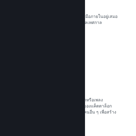
กิจกรรมและประกาศ
ติดต่อกับชุมชนของคุณโดยการใช้เครื่องมือภายในอยู่เสมอ
ซึ่งจะทำให้ผู้เล่นของคุณได้รับทราบข้อมูลเทศกาล
กิจกรรม และคุณสมบัติล่าสุดของคุณ
อ่านเอกสาร →
ชุดรวมเกม
รวมเกมของคุณเข้ากับเนื้อหาดาวน์โหลดหรือเพลง
ประกอบของเกมนั้น ๆ หรือสร้างชุดรวมของแค็ตตาล็อก
ทั้งหมดของคุณ หรือร่วมมือกับนักพัฒนาคนอื่น ๆ เพื่อสร้าง
ชุดรวมแบบธีม
อ่านเอกสาร →