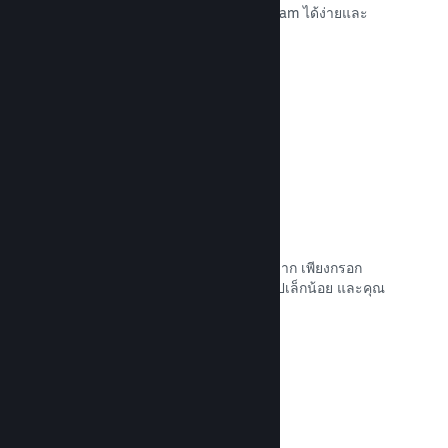
หลัก ช่วยให้ผู้ใช้ทั่วโลกสั่งซื้อเกมบน Steam ได้ง่ายและ
สนุกสนานยิ่งขึ้น
อ่านเอกสาร →
ลงทะเบียนและจัดจำหน่ายอย่างง่ายดาย
การส่งเกมของคุณไปยัง Steam นั้นง่ายมาก เพียงกรอก
เอกสารดิจิทัล ชำระค่าธรรมเนียมต่อแอปเล็กน้อย และคุณ
ก็พร้อมที่จะอัปโหลดแล้ว!
อ่านเอกสาร →