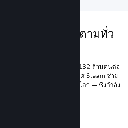
เข้าถึงกลุ่มผู้ติดตามทั่ว
โลก
ด้วยผู้ใช้ในปัจจุบันมากกว่า 132 ล้านคนต่อ
เดือน จากทั่วทั้ง 250 ประเทศ Steam ช่วย
ให้คุณเข้าถึงชุมชนผู้เล่นทั่วโลก — ซึ่งกำลัง
เติบโตขึ้นตลอดเวลา