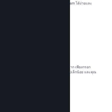
หลัก ช่วยให้ผู้ใช้ทั่วโลกสั่งซื้อเกมบน Steam ได้ง่ายและ
สนุกสนานยิ่งขึ้น
อ่านเอกสาร →
ลงทะเบียนและจัดจำหน่ายอย่างง่ายดาย
การส่งเกมของคุณไปยัง Steam นั้นง่ายมาก เพียงกรอก
เอกสารดิจิทัล ชำระค่าธรรมเนียมต่อแอปเล็กน้อย และคุณ
ก็พร้อมที่จะอัปโหลดแล้ว!
อ่านเอกสาร →