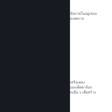
กิจกรรมและประกาศ
ติดต่อกับชุมชนของคุณโดยการใช้เครื่องมือภายในอยู่เสมอ
ซึ่งจะทำให้ผู้เล่นของคุณได้รับทราบข้อมูลเทศกาล
กิจกรรม และคุณสมบัติล่าสุดของคุณ
อ่านเอกสาร →
ชุดรวมเกม
รวมเกมของคุณเข้ากับเนื้อหาดาวน์โหลดหรือเพลง
ประกอบของเกมนั้น ๆ หรือสร้างชุดรวมของแค็ตตาล็อก
ทั้งหมดของคุณ หรือร่วมมือกับนักพัฒนาคนอื่น ๆ เพื่อสร้าง
ชุดรวมแบบธีม
อ่านเอกสาร →