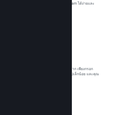
หลัก ช่วยให้ผู้ใช้ทั่วโลกสั่งซื้อเกมบน Steam ได้ง่ายและ
สนุกสนานยิ่งขึ้น
อ่านเอกสาร →
ลงทะเบียนและจัดจำหน่ายอย่างง่ายดาย
การส่งเกมของคุณไปยัง Steam นั้นง่ายมาก เพียงกรอก
เอกสารดิจิทัล ชำระค่าธรรมเนียมต่อแอปเล็กน้อย และคุณ
ก็พร้อมที่จะอัปโหลดแล้ว!
อ่านเอกสาร →