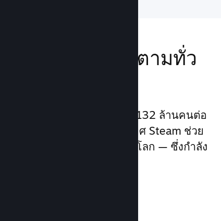
เข้าถึงกลุ่มผู้ติดตามทั่ว
โลก
ด้วยผู้ใช้ในปัจจุบันมากกว่า 132 ล้านคนต่อ
เดือน จากทั่วทั้ง 250 ประเทศ Steam ช่วย
ให้คุณเข้าถึงชุมชนผู้เล่นทั่วโลก — ซึ่งกำลัง
เติบโตขึ้นตลอดเวลา