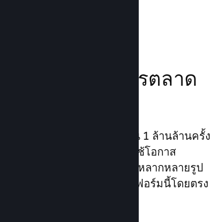
ความยืดหยุ่นที่มากขึ้น
อ่านเอกสาร →
เพิ่มพลังด้านการตลาด
ของคุณ
ใช้ประโยชน์จากอิมเพรสชัน 1 ล้านล้านครั้ง
ต่อวันของ Steam โดยการใช้โอกาส
ทางการตลาดแบบเฉพาะตัวหลากหลายรูป
แบบที่สร้างมาสำหรับแพลตฟอร์มนี้โดยตรง