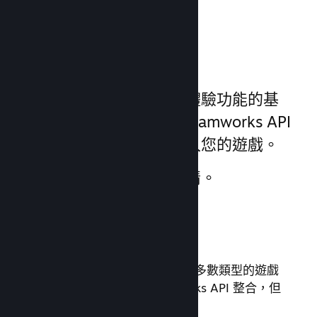
遊戲體驗功能
我們已經奠定了多項遊戲體驗功能的基
礎，您無須操心。使用 Steamworks API
即可簡易地將這些功能加入您的遊戲。
請參閱
功能文獻
以了解詳情。
基本功能
這些功能滿足了基本需要，因而大多數類型的遊戲
都能獲益。雖然需要與 Steamworks API 整合，但
實作卻相當容易。