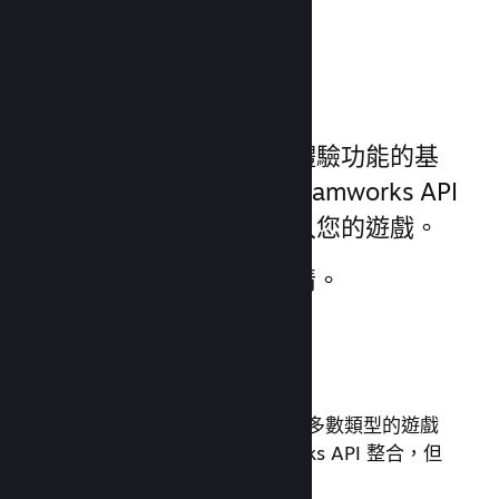
遊戲體驗功能
我們已經奠定了多項遊戲體驗功能的基
礎，您無須操心。使用 Steamworks API
即可簡易地將這些功能加入您的遊戲。
請參閱
功能文獻
以了解詳情。
基本功能
這些功能滿足了基本需要，因而大多數類型的遊戲
都能獲益。雖然需要與 Steamworks API 整合，但
實作卻相當容易。