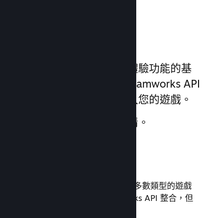
遊戲體驗功能
我們已經奠定了多項遊戲體驗功能的基
礎，您無須操心。使用 Steamworks API
即可簡易地將這些功能加入您的遊戲。
請參閱
功能文獻
以了解詳情。
基本功能
這些功能滿足了基本需要，因而大多數類型的遊戲
都能獲益。雖然需要與 Steamworks API 整合，但
實作卻相當容易。