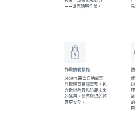
——讓您聰明作業。
見
詐欺防範措施
防
Steam 將會自動處理
使
詐欺購買相關事務，包
D
含撤銷內容和防範未來
理
的濫用，使您與您的顧
盜
客更安全。
的
用