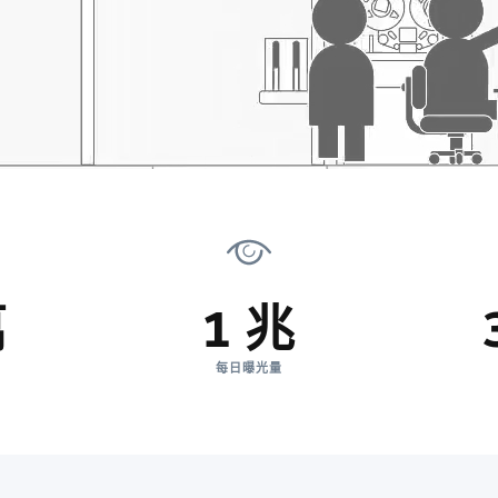
萬
1 兆
每日曝光量