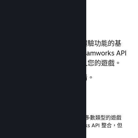
遊戲體驗功能
我們已經奠定了多項遊戲體驗功能的基
礎，您無須操心。使用 Steamworks API
即可簡易地將這些功能加入您的遊戲。
請參閱
功能文獻
以了解詳情。
基本功能
這些功能滿足了基本需要，因而大多數類型的遊戲
都能獲益。雖然需要與 Steamworks API 整合，但
實作卻相當容易。