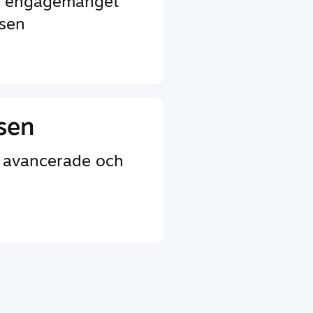
ar engagemanget
lsen
sen
e avancerade och