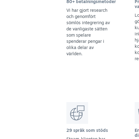
80+ betalningsmetoder
Pr
va
Vi har gjort research
Lo
och genomfört
gö
sömlös integrering av
ku
de vanligaste sätten
in
som spelare
hj
spenderar pengar i
ko
olika delar av
ko
världen.
re
29 språk som stöds
En
di
Steam-klienten har