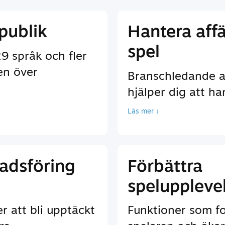
publik
Hantera affä
spel
9 språk och fler
en över
Branschledande a
hjälper dig att ha
Läs mer ↓
adsföring
Förbättra
speluppleve
r att bli upptäckt
Funktioner som f