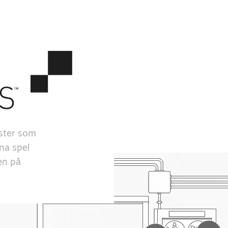
ster som
na spel
en på