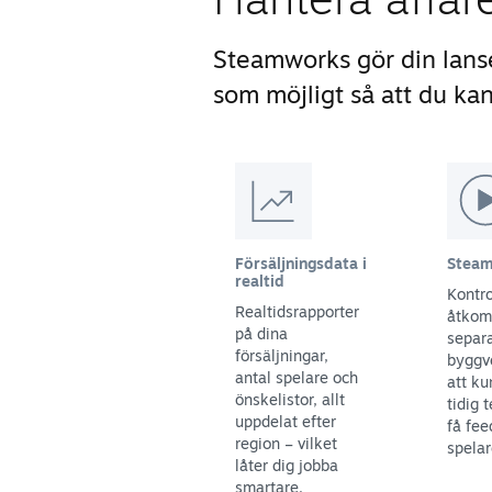
Steamworks gör din lans
som möjligt så att du kan
Försäljningsdata i
Steam
realtid
Kontro
Realtidsrapporter
åtkoms
på dina
separ
försäljningar,
byggve
antal spelare och
att ku
önskelistor, allt
tidig 
uppdelat efter
få fee
region – vilket
spelar
låter dig jobba
smartare.