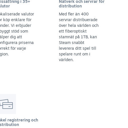
issättning i 35+
Nätverk och servrar för
lutor
distribution
kaliserade valutor
Med fler än 400
r köp enklare för
servrar distribuerade
nder. Vi erbjuder
över hela världen och
byggt stöd som
ett fiberoptiskt
älper dig att
stamnät på 1TB, kan
nfigurera priserna
Steam snabbt
rrekt för varje
leverera ditt spel till
gion.
spelare runt om i
världen.
kel registrering och
stribution