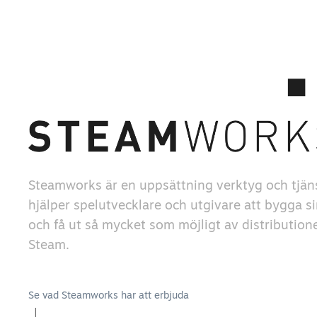
Steamworks är en uppsättning verktyg och tjän
hjälper spelutvecklare och utgivare att bygga si
och få ut så mycket som möjligt av distribution
Steam.
Se vad Steamworks har att erbjuda