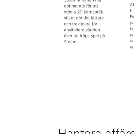
At
optimerats för att
ti
stödja 29 kärnspråk,
Fy
vilket gör det lättare
pa
och trevligare för
be
användare världen
pe
över att köpa spel på
du
Steam.
up
Hantera affäre