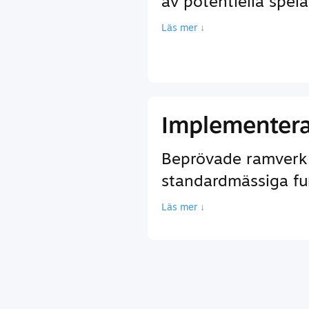
av potentiella spela
Läs mer ↓
Implementera
Beprövade ramverk s
standardmässiga fun
Läs mer ↓