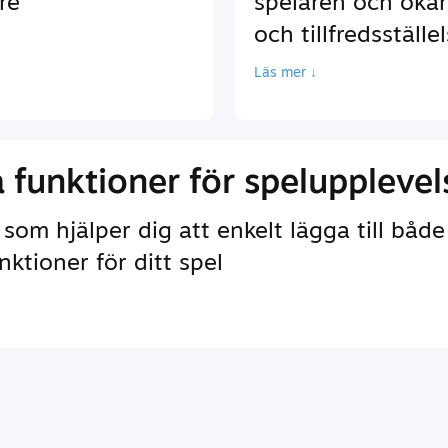
re
spelaren och ök
och tillfredsställe
Läs mer ↓
 funktioner för spelupplevel
om hjälper dig att enkelt lägga till båd
ktioner för ditt spel