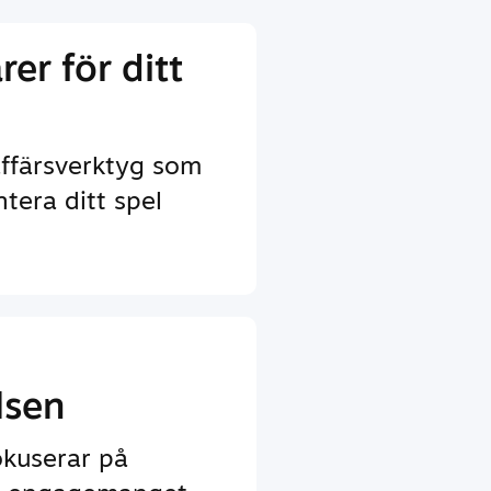
rer för ditt
ffärsverktyg som
ntera ditt spel
lsen
okuserar på