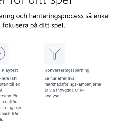
ering och hanteringsprocess så enkel
 fokusera på ditt spel.
 Playtest
Konverteringsspårning
llera lätt
Se hur effektiva
ten till en
marknadsföringskampanjerna
at
är via inbyggda UTM-
rsion för
analyser.
nna utföra
testning och
dback från
e.