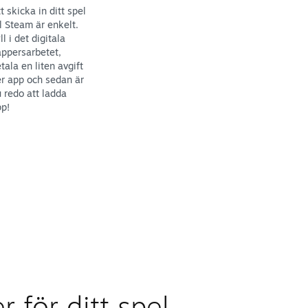
t skicka in ditt spel
ll Steam är enkelt.
ll i det digitala
ppersarbetet,
tala en liten avgift
r app och sedan är
 redo att ladda
p!
r för ditt spel