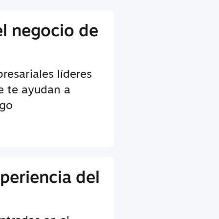
el negocio de
esariales líderes
ue te ayudan a
ego
periencia del