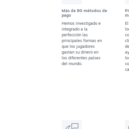
Más de 80 métodos de
P
pago
m
Hemos investigado e
E
integrado a la
lo
perfección las
co
principales formas en
cl
que los jugadores
de
gastan su dinero en
ay
los diferentes países
lo
del mundo.
c
ca