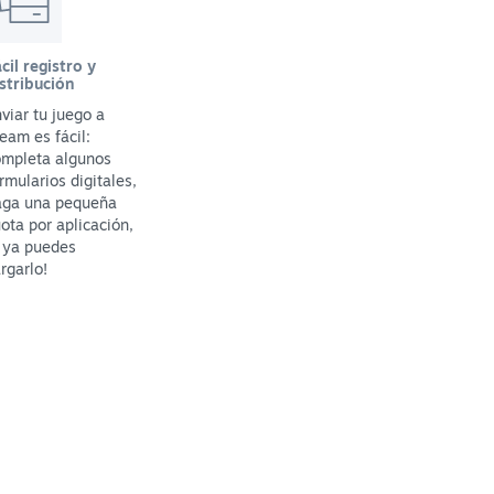
cil registro y
stribución
viar tu juego a
eam es fácil:
ompleta algunos
rmularios digitales,
aga una pequeña
ota por aplicación,
 ya puedes
rgarlo!