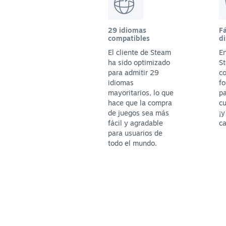
29 idiomas
Fá
compatibles
di
El cliente de Steam
En
ha sido optimizado
St
para admitir 29
c
idiomas
fo
mayoritarios, lo que
p
hace que la compra
cu
de juegos sea más
¡y
fácil y agradable
ca
para usuarios de
todo el mundo.