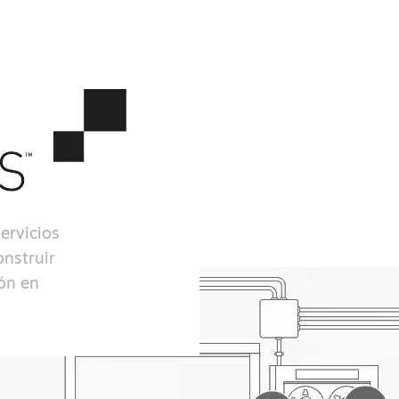
ervicios
onstruir
ión en