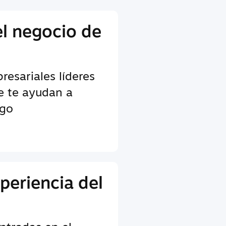
el negocio de
esariales líderes
ue te ayudan a
ego
periencia del