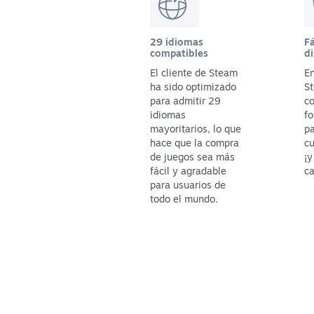
29 idiomas
Fá
compatibles
di
El cliente de Steam
En
ha sido optimizado
St
para admitir 29
c
idiomas
fo
mayoritarios, lo que
p
hace que la compra
cu
de juegos sea más
¡y
fácil y agradable
ca
para usuarios de
todo el mundo.