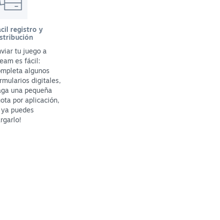
cil registro y
stribución
viar tu juego a
eam es fácil:
ompleta algunos
rmularios digitales,
aga una pequeña
ota por aplicación,
 ya puedes
rgarlo!