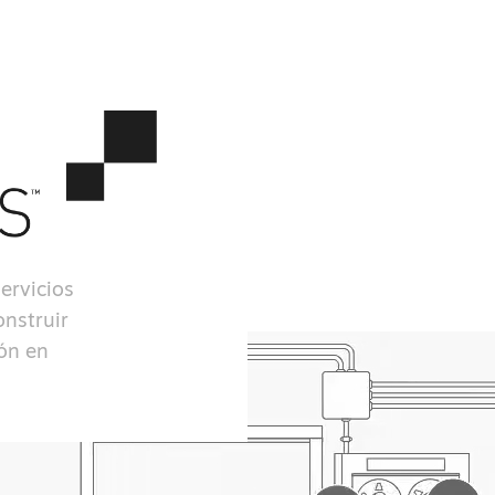
ervicios
onstruir
ión en