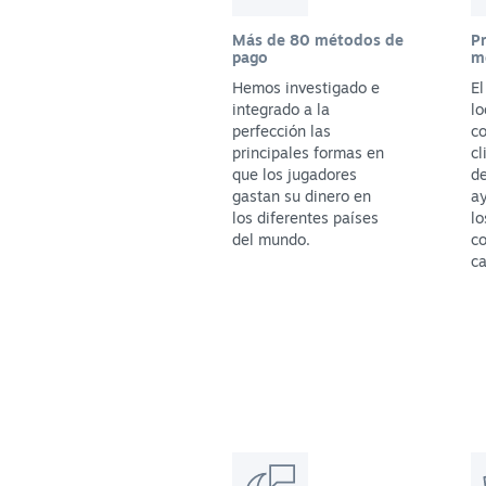
Más de 80 métodos de
P
pago
m
Hemos investigado e
E
integrado a la
lo
perfección las
co
principales formas en
cl
que los jugadores
de
gastan su dinero en
ay
los diferentes países
lo
del mundo.
c
ca