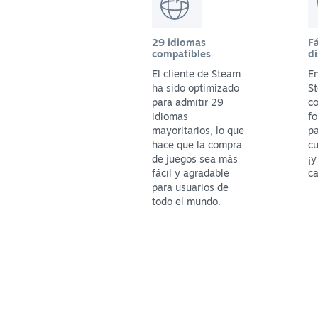
29 idiomas
Fá
compatibles
di
El cliente de Steam
En
ha sido optimizado
St
para admitir 29
c
idiomas
fo
mayoritarios, lo que
p
hace que la compra
cu
de juegos sea más
¡y
fácil y agradable
ca
para usuarios de
todo el mundo.