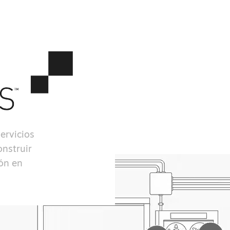
ervicios
onstruir
ión en