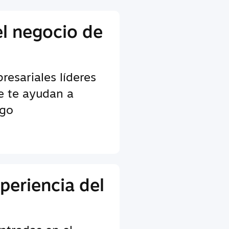
el negocio de
esariales líderes
ue te ayudan a
ego
periencia del