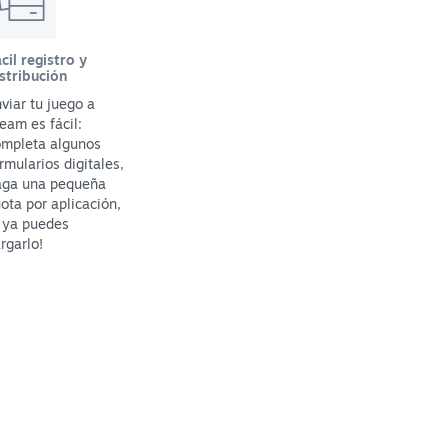
cil registro y
stribución
viar tu juego a
eam es fácil:
ompleta algunos
rmularios digitales,
aga una pequeña
ota por aplicación,
 ya puedes
rgarlo!