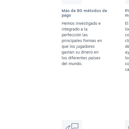
Más de 80 métodos de
P
pago
m
Hemos investigado e
E
integrado a la
lo
perfección las
co
principales formas en
cl
que los jugadores
de
gastan su dinero en
ay
los diferentes países
lo
del mundo.
c
ca