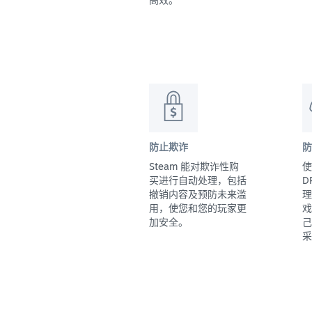
防止欺诈
防
Steam 能对欺诈性购
使
买进行自动处理，包括
D
撤销内容及预防未来滥
理
用，使您和您的玩家更
戏
加安全。
己
采