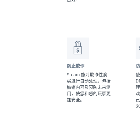
防止欺诈
防
Steam 能对欺诈性购
使
买进行自动处理，包括
D
撤销内容及预防未来滥
理
用，使您和您的玩家更
戏
加安全。
己
采