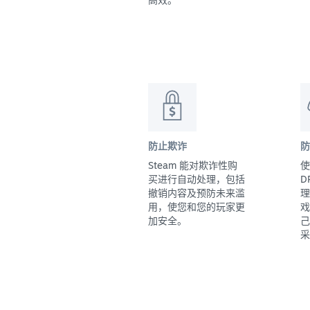
防止欺诈
防
Steam 能对欺诈性购
使
买进行自动处理，包括
D
撤销内容及预防未来滥
理
用，使您和您的玩家更
戏
加安全。
己
采