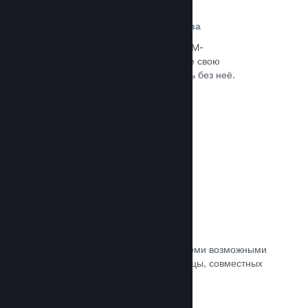
Возможности защиты от пиратства
Воспользуйтесь антипиратскими DRM-
инструментами Steam, интегрируйте свою
собственную защиту или обойдитесь без неё.
Выбор за вами.
Документация →
Ключи Steam
Донесите игру до пользователей всеми возможными
способами. Ключи нужны для розницы, совместных
акций, распродаж и бета-тестов.
Документация →