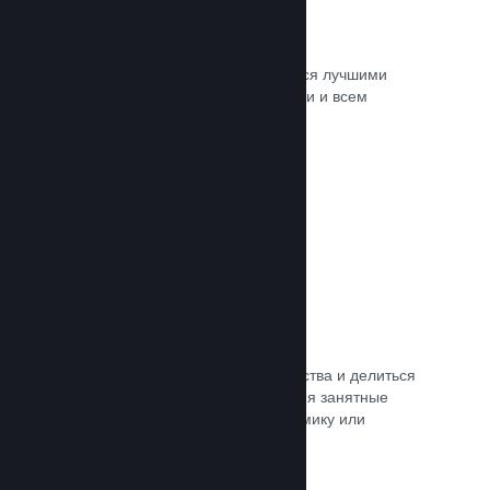
Мгновенные скриншоты
Пользователи могут легко поделиться лучшими
моментами игры со своими друзьями и всем
сообществом Steam.
Документация →
Руководства от сообщества
Пользователи могут писать руководства и делиться
опытом с другими игроками, выделяя занятные
моменты, объясняя сложную экономику или
помогая решить головоломки.
Документация →