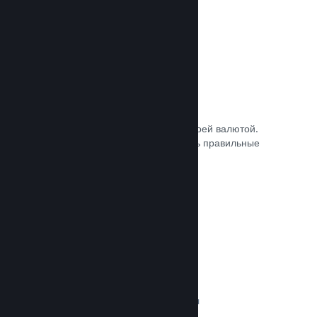
Цены в более чем 35 валютах
Покупателям легче пользоваться своей валютой.
Наша система поможет вам выбрать правильные
цены для каждого региона.
Документация →
Сеть и серверы распространения