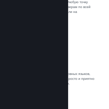
Steam быстро доставит вашу игру в любую точку
мира благодаря более чем 400 серверам по всей
планете и оптоволоконной магистрали на
1 терабайт.
Документация →
Поддерживаемых языков: 29
Клиент Steam поддерживает 29 основных языков,
отчего покупателям со всего света просто и приятно
приобретать игры в нашем магазине.
Документация →