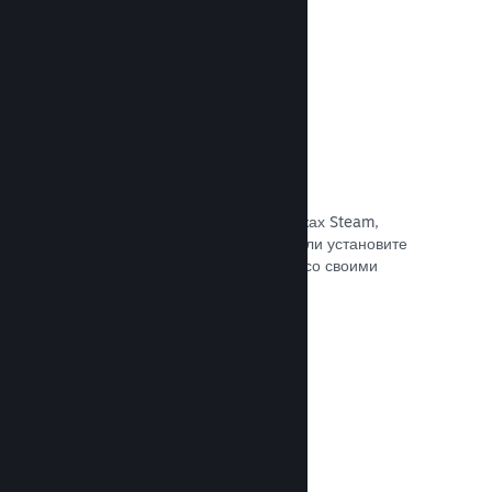
Документация →
Скидки и распродажи
Участвуйте в регулярных распродажах Steam,
открытых для всех разработчиков, или установите
собственные скидки в соответствии со своими
рыночными потребностями.
Документация →