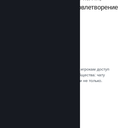
увеличивая интерес и удовлетворение
пользователей.
Оверлей Steam
Внутриигровой интерфейс, дающий игрокам доступ
к самым разным возможностям сообщества: чату
Steam, достижениям, руководствам и не только.
Документация →