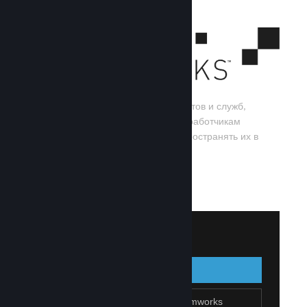
Steamworks — это набор инструментов и служб,
которые помогают издателям и разработчикам
создавать игры и эффективно распространять их в
Steam.
Что предлагает Steamworks?
↓
Войти в Steamworks
Войти
Назад
Присоединиться к Steamworks