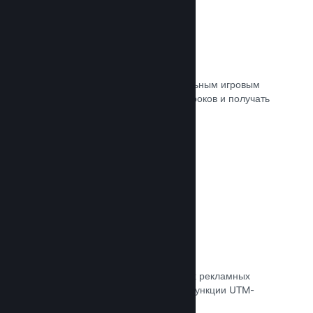
Steam Playtest
Легко контролируйте доступ к отдельным игровым
сборкам, чтобы собирать отзывы игроков и получать
результаты раннего тестирования.
Документация →
Отслеживание конверсии
Отслеживайте эффективность своих рекламных
кампаний с помощью встроенной функции UTM-
аналитики