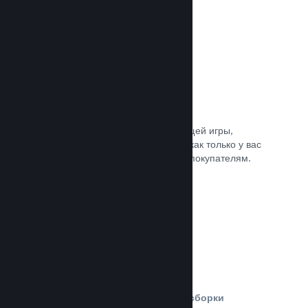
Страницы о скором выпуске
Создайте ажиотаж вокруг предстоящей игры,
разместив её страницу в магазине, как только у вас
будет что показать потенциальным покупателям.
Документация →
Автоматизированные процессы сборки