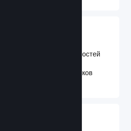
Усильте
продвижение
Множество возможностей
привлечь внимание
потенциальных игроков
Подробнее ↓
Улучшите
впечатления