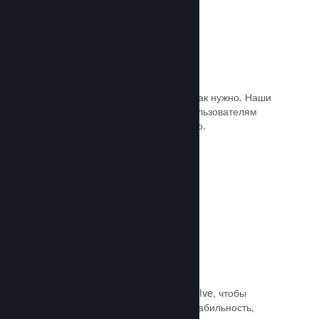
Обновления в любое время
Выпускайте обновления так часто, как нужно. Наши
инструменты помогут рассказать пользователям
об обновлении и распространить его.
Документация →
Быстрое сетевое соединение
Используйте сетевую магистраль Valve, чтобы
распределить трафик и повысить стабильность,