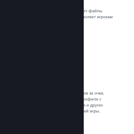
Облачные сохранения
Steam Cloud автоматически загружает файлы
сохранений на наши серверы и позволяет игрокам
продолжить игру откуда угодно.
Документация →
Настройка профиля
Добавьте товары в магазин предметов за очки,
чтобы игроки могли украсить свои профили с
помощью стикеров, аватаров, фонов и других
предметов с иллюстрациями из вашей игры.
Документация →