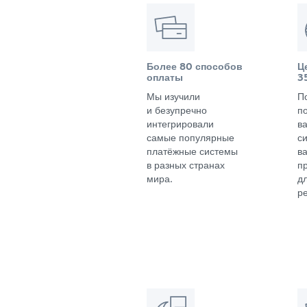
Более 80 способов
Ц
оплаты
3
Мы изучили
П
и безупречно
п
интегрировали
в
самые популярные
с
платёжные системы
в
в разных странах
п
мира.
д
р