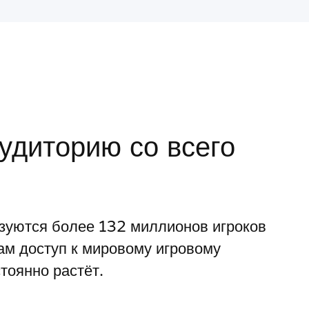
удиторию со всего
зуются более 132 миллионов игроков
вам доступ к мировому игровому
тоянно растёт.