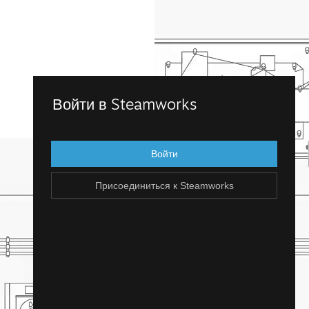
Присоединиться к Steamworks
Войти в Steamworks
Получите доступ к Steamworks, войдя с
помощью своего аккаунта Steam. Нет
Войти
аккаунта? Просто создайте его
бесплатно!
Присоединиться к Steamworks
Создать аккаунт Steam
Назад