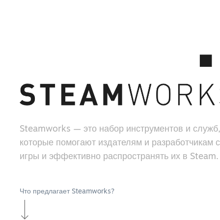
Steamworks — это набор инструментов и служб
которые помогают издателям и разработчикам 
игры и эффективно распространять их в Steam.
Что предлагает Steamworks?