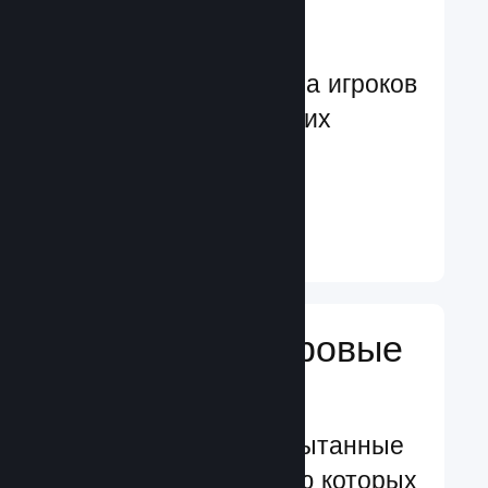
игроков
Ориентированные на игроков
функции повышают их
вовлечённость и
удовлетворение
Подробнее ↓
Внедряйте игровые
функции
Проверенные и испытанные
системы, с помощью которых