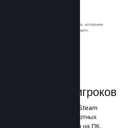
Саундтреки к играм
Продавайте свои игровые саундтреки, которыми
фанаты смогут наслаждаться где угодно.
Документация →
Улучшите
впечатления игроков
Уникальный набор услуг Steam
выходит за рамки стандартных
программ для запуска игр на ПК,