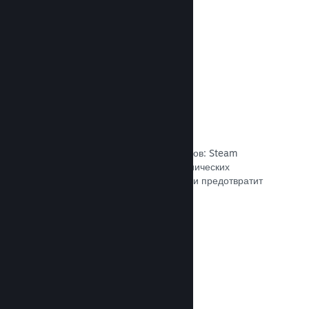
Документация →
Предотвращение мошенничества
Безопасность для вас и ваших игроков: Steam
защитит вас от последствий мошеннических
покупок, например, отзовёт контент и предотвратит
дальнейшие нарушения.
Документация →