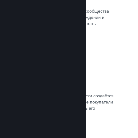
Центр сообщества
Фанаты могут собираться в центре сообщества
игры (встроенном разделе для обсуждений и
новостей) и создавать полезный контент.
Документация →
Форумы
Для центра сообщества автоматически создаётся
форум, где фанаты и потенциальные покупатели
могут обсудить вашу игру. Создавать его
самостоятельно не придётся.
Документация →