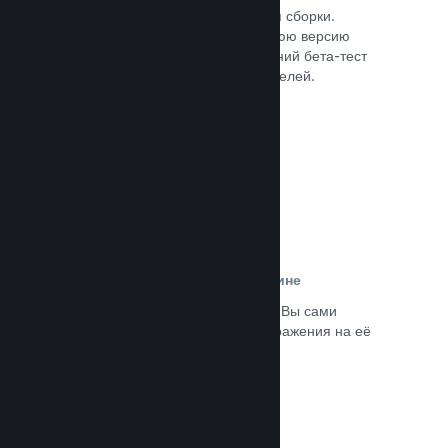
Включите Steam в процесс создания сборки.
Загрузив на наши серверы последнюю версию
игры, вы сможете провести внутренний бета-тест
или обновить её для всех пользователей.
Документация →
Настраиваемая страница в магазине
Представьте игру в выгодном свете. Вы сами
решаете, какими будут текст и изображения на её
странице в магазине.
Документация →