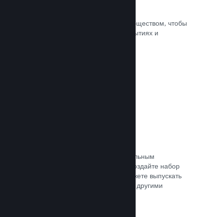
События и объявления
Оставайтесь на связи со своим сообществом, чтобы
игроки всегда знали о недавних событиях и
изменениях.
Документация →
Игровые наборы
Объедините свою игру с дополнительным
контентом или саундтреком, либо создайте набор
из всех своих товаров. Также вы можете выпускать
совместные тематические наборы с другими
разработчиками.
Документация →