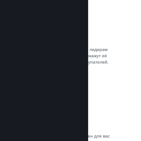
Программа связи с кураторами
Представьте свою игру подходящим лидерам
мнений и кураторам Steam, а они покажут её
большему числу потенциальных покупателей.
Документация →
Обзоры
Игры в Steam оценивают те, кто важен для вас