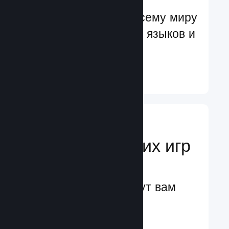
Мы предлагаем
пользователям по всему миру
поддержку более 29 языков и
35 валют
Подробнее ↓
Управляйте
продажей своих игр
Ведущие бизнес-
инструменты помогут вам
управлять игрой
Подробнее ↓