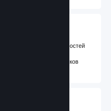
Усильте
продвижение
Множество возможностей
привлечь внимание
потенциальных игроков
Подробнее ↓
Улучшите
впечатления