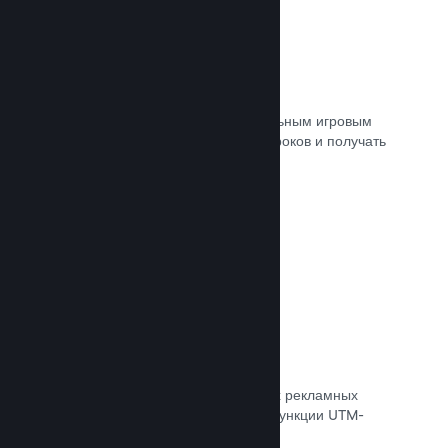
Steam Playtest
Легко контролируйте доступ к отдельным игровым
сборкам, чтобы собирать отзывы игроков и получать
результаты раннего тестирования.
Документация →
Отслеживание конверсии
Отслеживайте эффективность своих рекламных
кампаний с помощью встроенной функции UTM-
аналитики