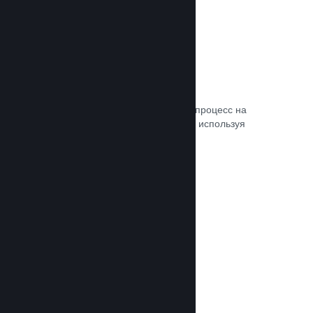
Remote Play
Автоматически перенесите игровой процесс на
телефоны, планшеты и телевизоры, используя
Steam Remote Play.
Документация →
Remote Play Together
Автоматически переведите свою