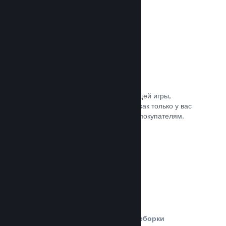
Страницы о скором выпуске
Создайте ажиотаж вокруг предстоящей игры,
разместив её страницу в магазине, как только у вас
будет что показать потенциальным покупателям.
Документация →
Автоматизированные процессы сборки