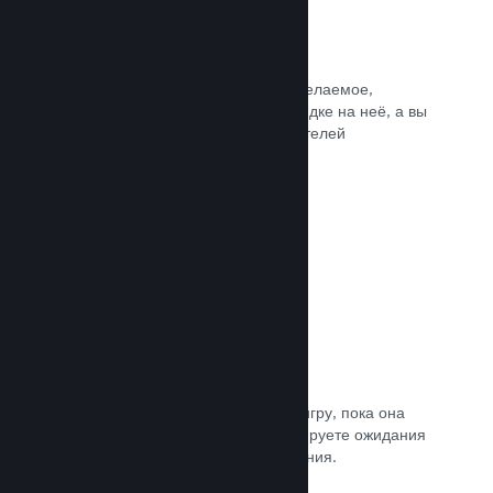
Списки желаемого
Пользователи, добавившие игру в желаемое,
получат письмо о её выходе или скидке на неё, а вы
— данные о том, скольких пользователей
заинтересовали.
Документация →
Ранний доступ
Пусть сообщество попробует вашу игру, пока она
находится в разработке. Вы сформируете ожидания
игроков и услышите их честные мнения.