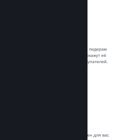
Программа связи с кураторами
Представьте свою игру подходящим лидерам
мнений и кураторам Steam, а они покажут её
большему числу потенциальных покупателей.
Документация →
Обзоры
Игры в Steam оценивают те, кто важен для вас