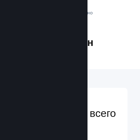
1 трлн
ПОКАЗОВ ЕЖЕДНЕВНО
28.0 млн
ИГРОКОВ В СЕТИ
Привлеките
аудиторию со всего
мира