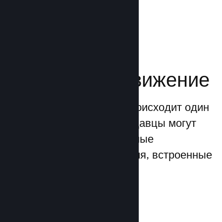
скорость и устойчивость.
Документация →
Усильте продвижение
Каждый день в Steam происходит один
триллион показов, и продавцы могут
использовать самые разные
возможности продвижения, встроенные
в платформу.