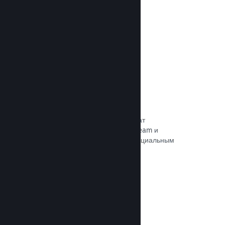
больше всего — игроки.
Документация →
Чат с друзьями
Списки друзей и переработанный чат
поддерживают интерес игроков к Steam и
позволяют рассказать об игре потенциальным
покупателям ещё одним способом.
Документация →