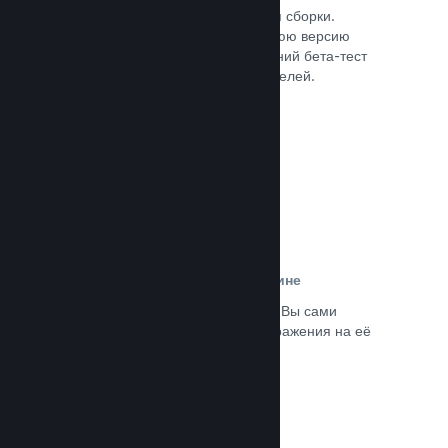
Включите Steam в процесс создания сборки.
Загрузив на наши серверы последнюю версию
игры, вы сможете провести внутренний бета-тест
или обновить её для всех пользователей.
Документация →
Настраиваемая страница в магазине
Представьте игру в выгодном свете. Вы сами
решаете, какими будут текст и изображения на её
странице в магазине.
Документация →