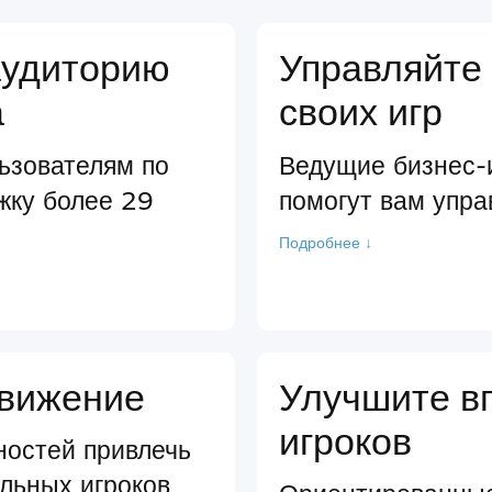
аудиторию
Управляйте
а
своих игр
ьзователям по
Ведущие бизнес-
жку более 29
помогут вам упра
Подробнее ↓
движение
Улучшите в
игроков
остей привлечь
льных игроков