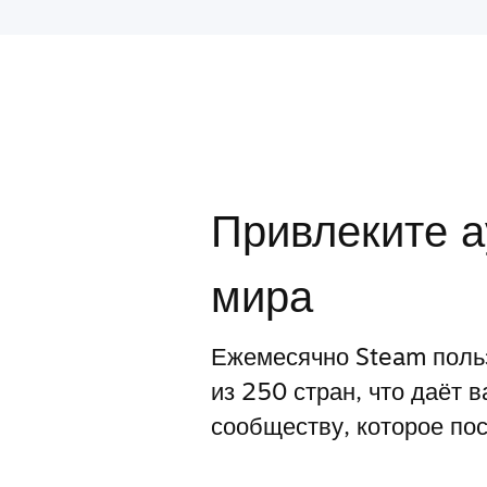
Привлеките а
мира
Ежемесячно Steam поль
из 250 стран, что даёт 
сообществу, которое пос