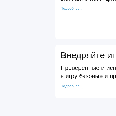
Подробнее ↓
Внедряйте и
Проверенные и исп
в игру базовые и 
Подробнее ↓