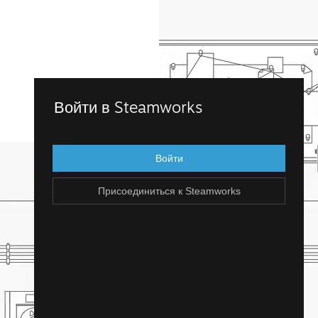
Присоединиться к Steamworks
Войти в Steamworks
Получите доступ к Steamworks, войдя с
помощью своего аккаунта Steam. Нет
Войти
аккаунта? Просто создайте его
бесплатно!
Присоединиться к Steamworks
Создать аккаунт Steam
Назад