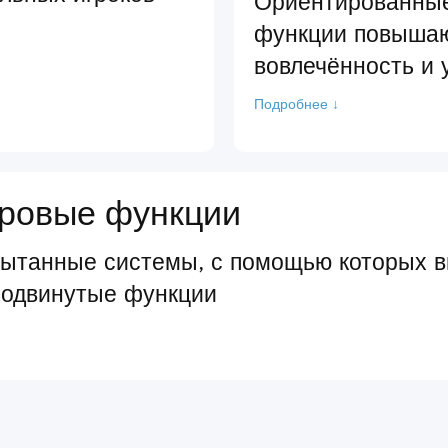
Ориентированные
функции повышаю
вовлечённость и 
Подробнее ↓
гровые функции
ытанные системы, с помощью которых в
продвинутые функции