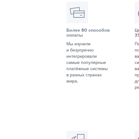
Более 80 способов
Ц
оплаты
3
Мы изучили
П
и безупречно
п
интегрировали
в
самые популярные
с
платёжные системы
в
в разных странах
п
мира.
д
р