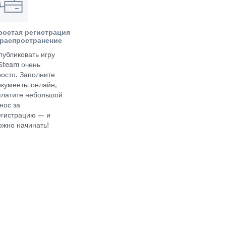
ростая регистрация
 распространение
публиковать игру
 Steam очень
росто. Заполните
окументы онлайн,
платите небольшой
нос за
егистрацию — и
ожно начинать!