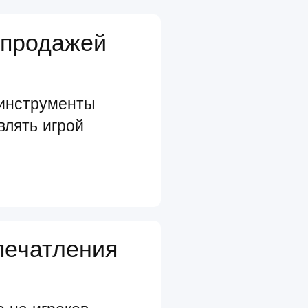
 продажей
инструменты
влять игрой
печатления