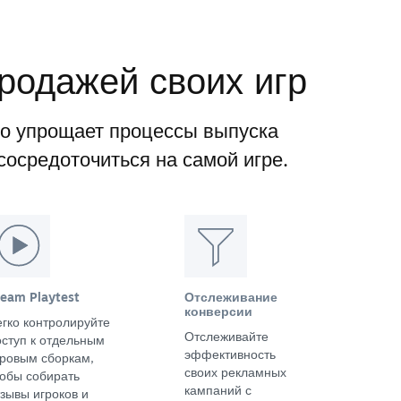
родажей своих игр
о упрощает процессы выпуска
сосредоточиться на самой игре.
team Playtest
Отслеживание
конверсии
егко контролируйте
Отслеживайте
оступ к отдельным
эффективность
гровым сборкам,
своих рекламных
тобы собирать
кампаний с
тзывы игроков и