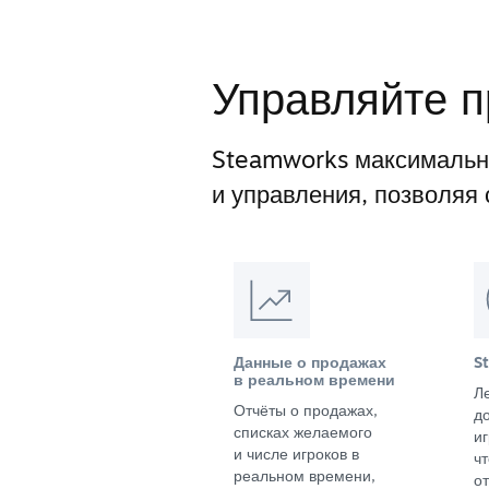
Управляйте п
Steamworks максимальн
и управления, позволяя 
Данные о продажах
S
в реальном времени
Л
Отчёты о продажах,
д
списках желаемого
и
и числе игроков в
ч
реальном времени,
о