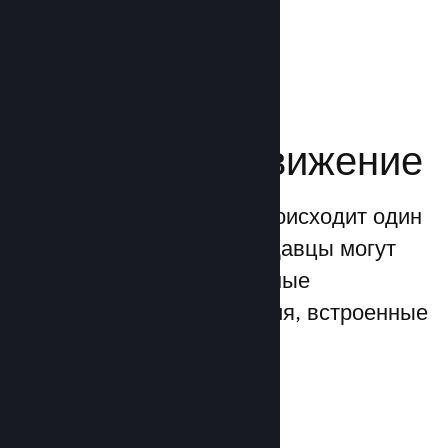
скорость и устойчивость.
Документация →
Усильте продвижение
Каждый день в Steam происходит один
триллион показов, и продавцы могут
использовать самые разные
возможности продвижения, встроенные
в платформу.