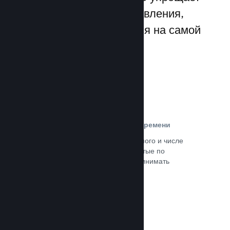
процессы выпуска и управления,
позволяя сосредоточиться на самой
игре.
Данные о продажах в реальном времени
Отчёты о продажах, списках желаемого и числе
игроков в реальном времени, разбитые по
регионам. Всё, что нужно, чтобы принимать
решения.
Документация →