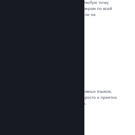
Steam быстро доставит вашу игру в любую точку
мира благодаря более чем 400 серверам по всей
планете и оптоволоконной магистрали на
1 терабайт.
Документация →
Поддерживаемых языков: 29
Клиент Steam поддерживает 29 основных языков,
отчего покупателям со всего света просто и приятно
приобретать игры в нашем магазине.
Документация →