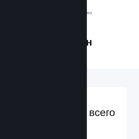
1 трлн
ПОКАЗОВ ЕЖЕДНЕВНО
35.5 млн
ИГРОКОВ В СЕТИ
Привлеките
аудиторию со всего
мира