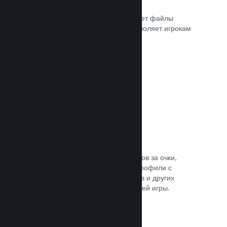
Облачные сохранения
Steam Cloud автоматически загружает файлы
сохранений на наши серверы и позволяет игрокам
продолжить игру откуда угодно.
Документация →
Настройка профиля
Добавьте товары в магазин предметов за очки,
чтобы игроки могли украсить свои профили с
помощью стикеров, аватаров, фонов и других
предметов с иллюстрациями из вашей игры.
Документация →