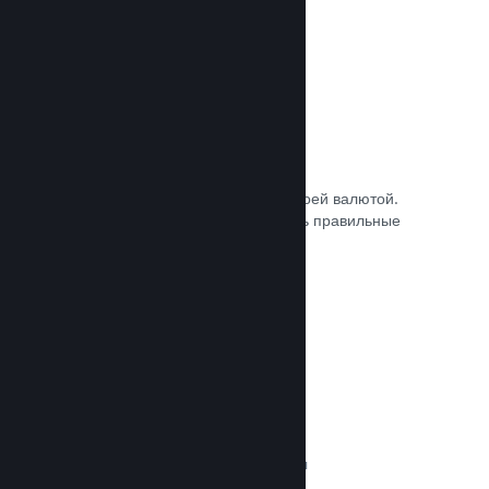
Цены в более чем 35 валютах
Покупателям легче пользоваться своей валютой.
Наша система поможет вам выбрать правильные
цены для каждого региона.
Документация →
Сеть и серверы распространения