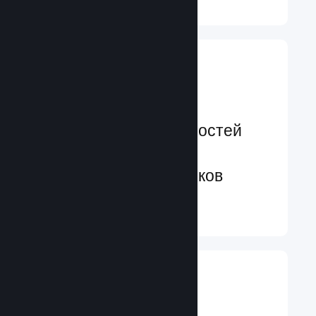
Усильте
продвижение
Множество возможностей
привлечь внимание
потенциальных игроков
Подробнее ↓
Улучшите
впечатления