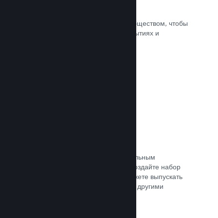
События и объявления
Оставайтесь на связи со своим сообществом, чтобы
игроки всегда знали о недавних событиях и
изменениях.
Документация →
Игровые наборы
Объедините свою игру с дополнительным
контентом или саундтреком, либо создайте набор
из всех своих товаров. Также вы можете выпускать
совместные тематические наборы с другими
разработчиками.
Документация →