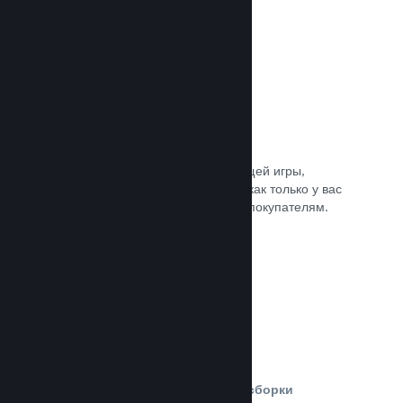
Страницы о скором выпуске
Создайте ажиотаж вокруг предстоящей игры,
разместив её страницу в магазине, как только у вас
будет что показать потенциальным покупателям.
Документация →
Автоматизированные процессы сборки