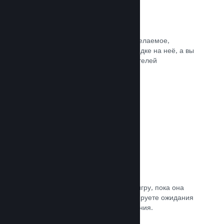
Списки желаемого
Пользователи, добавившие игру в желаемое,
получат письмо о её выходе или скидке на неё, а вы
— данные о том, скольких пользователей
заинтересовали.
Документация →
Ранний доступ
Пусть сообщество попробует вашу игру, пока она
находится в разработке. Вы сформируете ожидания
игроков и услышите их честные мнения.