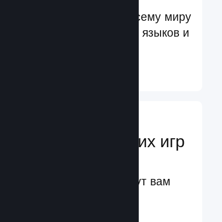
Мы предлагаем
пользователям по всему миру
поддержку более 29 языков и
35 валют
Подробнее ↓
Управляйте
продажей своих игр
Ведущие бизнес-
инструменты помогут вам
управлять игрой
Подробнее ↓