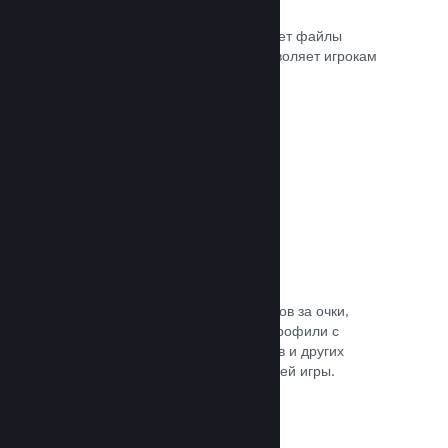
Облачные сохранения
Steam Cloud автоматически загружает файлы
сохранений на наши серверы и позволяет игрокам
продолжить игру откуда угодно.
Документация →
Настройка профиля
Добавьте товары в магазин предметов за очки,
чтобы игроки могли украсить свои профили с
помощью стикеров, аватаров, фонов и других
предметов с иллюстрациями из вашей игры.
Документация →