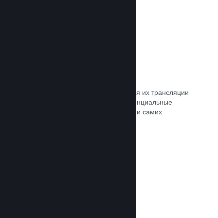
Избранные трансляции
Поощряйте фанатов игры, размещая их трансляции
на своей странице в Steam, где потенциальные
покупатели увидят игровой процесс и самих
игроков.
Документация →