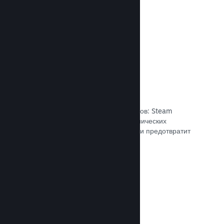
Документация →
Предотвращение мошенничества
Безопасность для вас и ваших игроков: Steam
защитит вас от последствий мошеннических
покупок, например, отзовёт контент и предотвратит
дальнейшие нарушения.
Документация →