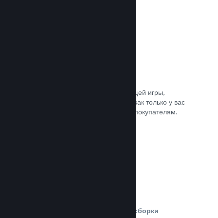
Страницы о скором выпуске
Создайте ажиотаж вокруг предстоящей игры,
разместив её страницу в магазине, как только у вас
будет что показать потенциальным покупателям.
Документация →
Автоматизированные процессы сборки