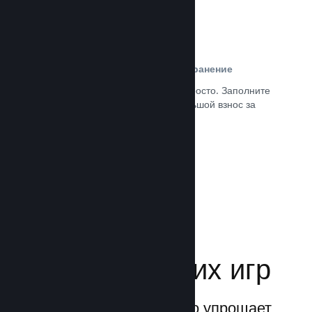
Простая регистрация и распространение
Опубликовать игру в Steam очень просто. Заполните
документы онлайн, оплатите небольшой взнос за
регистрацию — и можно начинать!
Документация →
Управляйте
продажей своих игр
Steamworks максимально упрощает