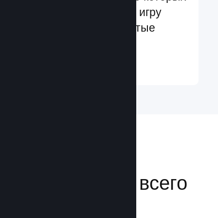
вы легко добавите в игру
базовые и продвинутые
функции
Подробнее ↓
Привлеките
аудиторию со всего
мира