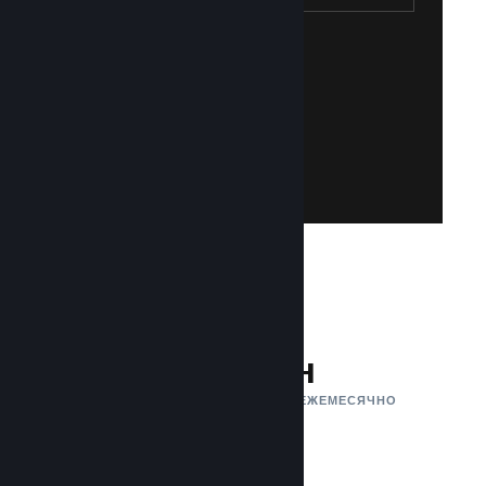
Создать аккаунт Steam
аккаунта? Просто создайте его бесплатно!
помощью своего аккаунта Steam. Нет
Получите доступ к Steamworks, войдя с
Присоединиться к Steamworks
132 млн
АКТИВНЫХ ПОЛЬЗОВАТЕЛЕЙ ЕЖЕМЕСЯЧНО