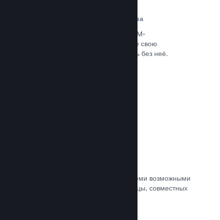
Возможности защиты от пиратства
Воспользуйтесь антипиратскими DRM-
инструментами Steam, интегрируйте свою
собственную защиту или обойдитесь без неё.
Выбор за вами.
Документация →
Ключи Steam
Донесите игру до пользователей всеми возможными
способами. Ключи нужны для розницы, совместных
акций, распродаж и бета-тестов.
Документация →