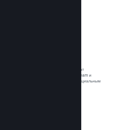
больше всего — игроки.
Документация →
Чат с друзьями
Списки друзей и переработанный чат
поддерживают интерес игроков к Steam и
позволяют рассказать об игре потенциальным
покупателям ещё одним способом.
Документация →