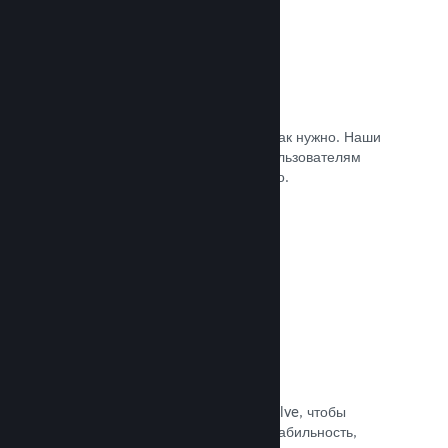
Обновления в любое время
Выпускайте обновления так часто, как нужно. Наши
инструменты помогут рассказать пользователям
об обновлении и распространить его.
Документация →
Быстрое сетевое соединение
Используйте сетевую магистраль Valve, чтобы
распределить трафик и повысить стабильность,