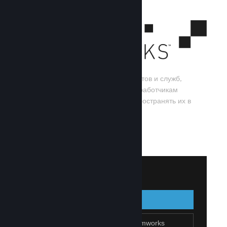
Steamworks — это набор инструментов и служб,
которые помогают издателям и разработчикам
создавать игры и эффективно распространять их в
Steam.
Что предлагает Steamworks?
↓
Войти в Steamworks
Войти
Назад
Присоединиться к Steamworks