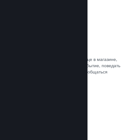
Трансляции
Транслируйте игру прямо на странице в магазине,
чтобы прорекламировать особое событие, поведать
игрокам о разработке или просто пообщаться
с сообществом.
Документация →