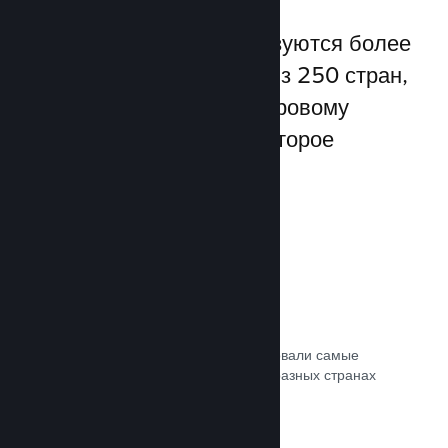
Ежемесячно Steam пользуются более
132 миллионов игроков из 250 стран,
что даёт вам доступ к мировому
игровому сообществу, которое
постоянно растёт.
Более 80 способов оплаты
Мы изучили и безупречно интегрировали самые
популярные платёжные системы в разных странах
мира.
Документация →