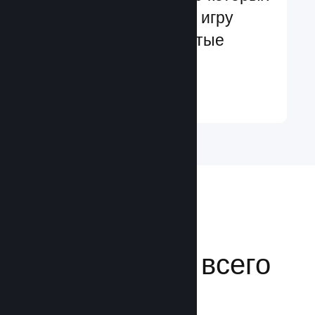
вы легко добавите в игру
базовые и продвинутые
функции
Подробнее ↓
Привлеките
аудиторию со всего
мира