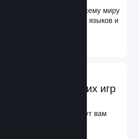
Мы предлагаем
пользователям по всему миру
поддержку более 29 языков и
35 валют
Подробнее ↓
Управляйте
продажей своих игр
Ведущие бизнес-
инструменты помогут вам
управлять игрой
Подробнее ↓