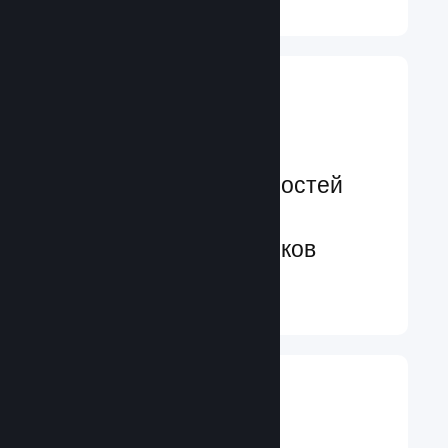
Усильте
продвижение
Множество возможностей
привлечь внимание
потенциальных игроков
Подробнее ↓
Улучшите
впечатления