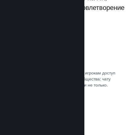
увеличивая интерес и удовлетворение
пользователей.
Оверлей Steam
Внутриигровой интерфейс, дающий игрокам доступ
к самым разным возможностям сообщества: чату
Steam, достижениям, руководствам и не только.
Документация →