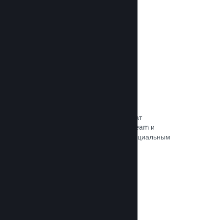
больше всего — игроки.
Документация →
Чат с друзьями
Списки друзей и переработанный чат
поддерживают интерес игроков к Steam и
позволяют рассказать об игре потенциальным
покупателям ещё одним способом.
Документация →