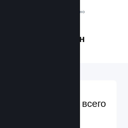
1 трлн
ПОКАЗОВ ЕЖЕДНЕВНО
36.8 млн
ИГРОКОВ В СЕТИ
Привлеките
аудиторию со всего
мира