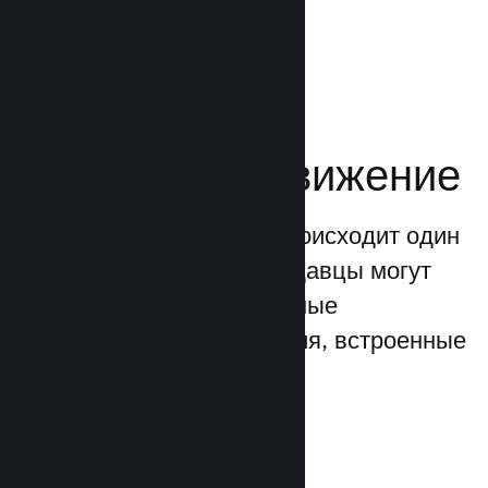
скорость и устойчивость.
Документация →
Усильте продвижение
Каждый день в Steam происходит один
триллион показов, и продавцы могут
использовать самые разные
возможности продвижения, встроенные
в платформу.