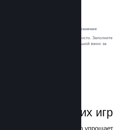
Простая регистрация и распространение
Опубликовать игру в Steam очень просто. Заполните
документы онлайн, оплатите небольшой взнос за
регистрацию — и можно начинать!
Документация →
Управляйте
продажей своих игр
Steamworks максимально упрощает