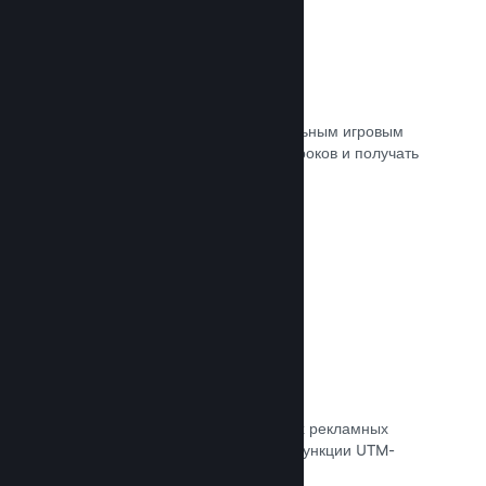
Steam Playtest
Легко контролируйте доступ к отдельным игровым
сборкам, чтобы собирать отзывы игроков и получать
результаты раннего тестирования.
Документация →
Отслеживание конверсии
Отслеживайте эффективность своих рекламных
кампаний с помощью встроенной функции UTM-
аналитики