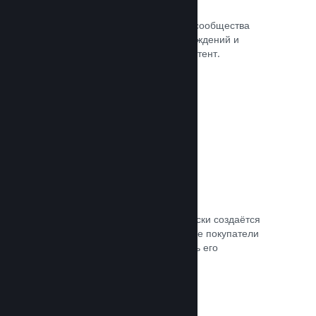
Центр сообщества
Фанаты могут собираться в центре сообщества
игры (встроенном разделе для обсуждений и
новостей) и создавать полезный контент.
Документация →
Форумы
Для центра сообщества автоматически создаётся
форум, где фанаты и потенциальные покупатели
могут обсудить вашу игру. Создавать его
самостоятельно не придётся.
Документация →